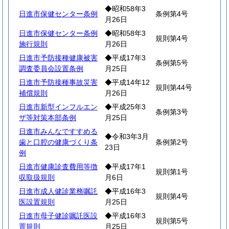
◆昭和58年3
日進市保健センター条例
条例第4号
月26日
日進市保健センター条例
◆昭和58年3
規則第4号
施行規則
月26日
日進市予防接種健康被害
◆平成17年3
条例第5号
調査委員会設置条例
月25日
日進市予防接種事故災害
◆平成14年12
規則第44号
補償規則
月26日
日進市新型インフルエン
◆平成25年3
条例第3号
ザ等対策本部条例
月25日
日進市みんなですすめる
◆令和3年3月
歯と口腔の健康づくり条
条例第2号
23日
例
日進市健康診査費用等徴
◆平成17年1
規則第1号
収取扱規則
月6日
日進市成人健診業務嘱託
◆平成16年3
規則第4号
医設置規則
月25日
日進市母子健診嘱託医設
◆平成16年3
規則第5号
置規則
月25日