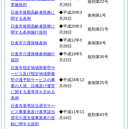
規則第22号
実施規則
月28日
日進市後期高齢者医療に
◆平成20年3
条例第1号
関する条例
月25日
日進市後期高齢者医療に
◆平成20年3
規則第21号
関する条例施行規則
月28日
◆平成12年3
日進市介護保険条例
条例第6号
月28日
日進市介護保険条例施行
◆平成18年5
規則第35号
規則
月22日
日進市指定地域密着型サ
ービス及び指定地域密着
型介護予防サービスの事
◆平成24年12
条例第25号
業の人員、設備及び運営
月26日
に関する基準等を定める
条例
日進市基準該当居宅サー
ビス事業者及び基準該当
◆平成11年11
規則第43号
居宅介護支援事業者の登
月16日
録に関する規則