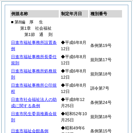
例規名称
制定年月日
種別番号
■ 第8編
厚
生
第1章 社会福祉
第1節
通
則
日進市福祉事務所設置条
◆平成6年8月
条例第19号
例
12日
日進市福祉事務所長委任
◆平成6年8月
規則第17号
規則
12日
日進市福祉事務所処務規
◆平成6年8月
規則第18号
則
12日
日進市福祉事務所公印規
◆平成6年8月
訓令第7号
程
12日
日進市社会福祉法人の助
◆平成8年12
条例第24号
成に関する条例
月25日
日進市民生委員推薦会規
◆昭和52年10
規則第18号
則
月25日
◆昭和49年6
日進市福祉会館条例
条例第15号