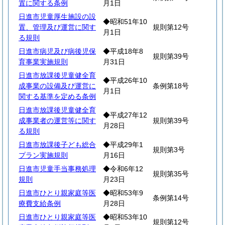
置に関する条例
月1日
日進市児童厚生施設の設
◆昭和51年10
置、管理及び運営に関す
規則第12号
月1日
る規則
日進市病児及び病後児保
◆平成18年8
規則第39号
育事業実施規則
月31日
日進市放課後児童健全育
◆平成26年10
成事業の設備及び運営に
条例第18号
月1日
関する基準を定める条例
日進市放課後児童健全育
◆平成27年12
成事業者の運営等に関す
規則第39号
月28日
る規則
日進市放課後子ども総合
◆平成29年1
規則第3号
プラン実施規則
月16日
日進市児童手当事務処理
◆令和6年12
規則第35号
規則
月23日
日進市ひとり親家庭等医
◆昭和53年9
条例第14号
療費支給条例
月28日
日進市ひとり親家庭等医
◆昭和53年10
規則第12号