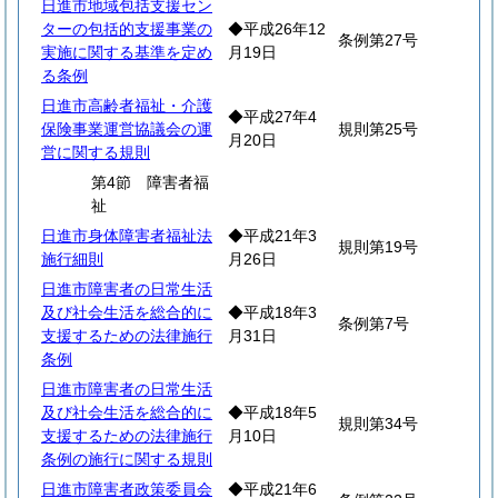
日進市地域包括支援セン
ターの包括的支援事業の
◆平成26年12
条例第27号
実施に関する基準を定め
月19日
る条例
日進市高齢者福祉・介護
◆平成27年4
保険事業運営協議会の運
規則第25号
月20日
営に関する規則
第4節 障害者福
祉
日進市身体障害者福祉法
◆平成21年3
規則第19号
施行細則
月26日
日進市障害者の日常生活
及び社会生活を総合的に
◆平成18年3
条例第7号
支援するための法律施行
月31日
条例
日進市障害者の日常生活
及び社会生活を総合的に
◆平成18年5
規則第34号
支援するための法律施行
月10日
条例の施行に関する規則
日進市障害者政策委員会
◆平成21年6