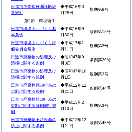
日進市予防接種嘱託医設
◆平成16年3
規則第6号
置規則
月25日
第2節 環境衛生
日進市環境まちづくり基
◆平成16年9
条例第18号
本条例
月30日
日進市環境まちづくり評
◆平成17年1
規則第2号
価委員会規則
月11日
日進市廃棄物の処理及び
◆昭和47年9
条例第20号
清掃に関する条例
月3日
日進市廃棄物の処理及び
◆昭和47年10
規則第3号
清掃に関する規則
月1日
日進市廃棄物焼却行為の
◆平成12年12
条例第44号
規制に関する条例
月21日
日進市廃棄物焼却行為の
◆平成13年2
規制に関する条例施行規
規則第3号
月13日
則
日進市廃棄物不法投棄の
◆平成12年12
条例第45号
防止に関する条例
月21日