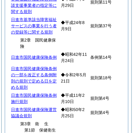
規則第11号
談支援事業者の指定等に
月29日
関する規則
日進市基準該当障害福祉
◆平成24年8
サービスの事業を行う者
規則第37号
月9日
の登録等に関する規則
第2章 国民健康保
険
◆昭和42年11
日進市国民健康保険条例
条例第14号
月24日
日進市国民健康保険条例
の一部を改正する条例附
◆令和2年5月
規則第18号
則の規則で定める日を定
21日
める規則
日進市国民健康保険条例
◆平成11年2
規則第4号
施行規則
月10日
日進市国民健康保険運営
◆昭和50年2
規則第4号
協議会規則
月25日
第3章
衛
生
第1節 保健衛生