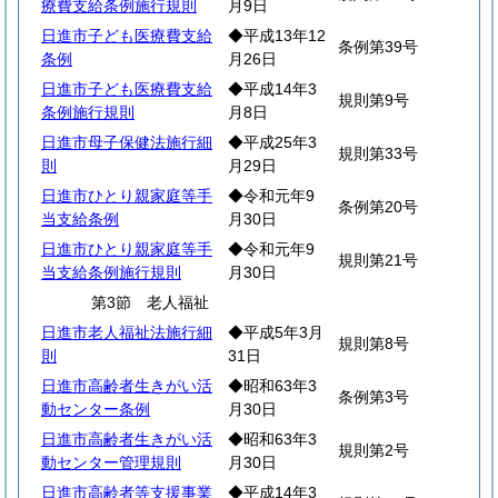
療費支給条例施行規則
月9日
日進市子ども医療費支給
◆平成13年12
条例第39号
条例
月26日
日進市子ども医療費支給
◆平成14年3
規則第9号
条例施行規則
月8日
日進市母子保健法施行細
◆平成25年3
規則第33号
則
月29日
日進市ひとり親家庭等手
◆令和元年9
条例第20号
当支給条例
月30日
日進市ひとり親家庭等手
◆令和元年9
規則第21号
当支給条例施行規則
月30日
第3節 老人福祉
日進市老人福祉法施行細
◆平成5年3月
規則第8号
則
31日
日進市高齢者生きがい活
◆昭和63年3
条例第3号
動センター条例
月30日
日進市高齢者生きがい活
◆昭和63年3
規則第2号
動センター管理規則
月30日
日進市高齢者等支援事業
◆平成14年3