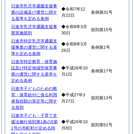
日進市乳児等通園支援事
◆令和7年12
業の設備及び運営に関す
条例第31号
月22日
る基準を定める条例
日進市乳児等通園支援事
◆令和8年3月
規則第15号
業実施規則
30日
日進市特定乳児等通園支
◆令和8年3月
援事業の運営に関する基
条例第1号
26日
準を定める条例
日進市特定教育・保育施
設及び特定地域型保育事
◆平成26年10
条例第17号
業の運営に関する基準を
月1日
定める条例
日進市子どものための教
育・保育給付に係る利用
◆平成27年3
規則第13号
者負担額の算定等に関す
月27日
る規則
日進市子ども・子育て支
援法施行規則第1条の5第
◆平成26年10
規則第51号
1号の市町村が定める時
月8日