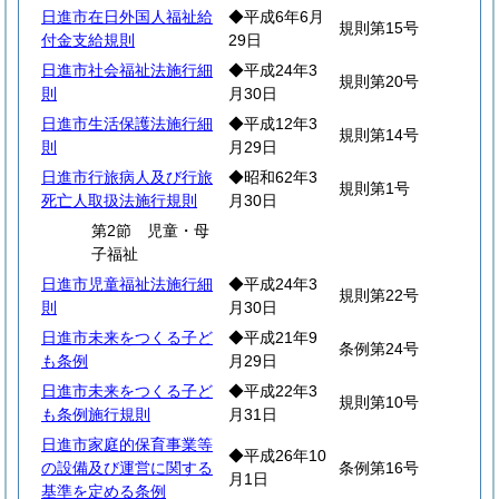
日進市在日外国人福祉給
◆平成6年6月
規則第15号
付金支給規則
29日
日進市社会福祉法施行細
◆平成24年3
規則第20号
則
月30日
日進市生活保護法施行細
◆平成12年3
規則第14号
則
月29日
日進市行旅病人及び行旅
◆昭和62年3
規則第1号
死亡人取扱法施行規則
月30日
第2節 児童・母
子福祉
日進市児童福祉法施行細
◆平成24年3
規則第22号
則
月30日
日進市未来をつくる子ど
◆平成21年9
条例第24号
も条例
月29日
日進市未来をつくる子ど
◆平成22年3
規則第10号
も条例施行規則
月31日
日進市家庭的保育事業等
◆平成26年10
の設備及び運営に関する
条例第16号
月1日
基準を定める条例