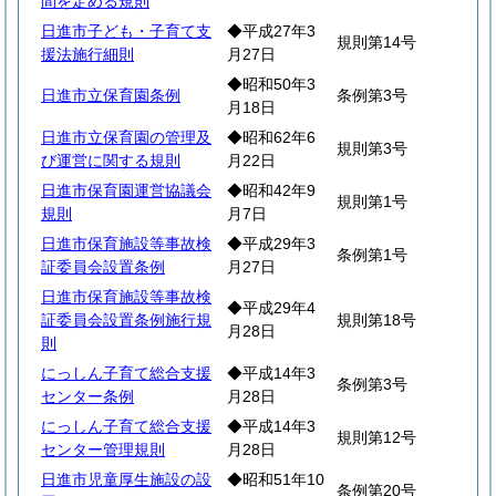
間を定める規則
日進市子ども・子育て支
◆平成27年3
規則第14号
援法施行細則
月27日
◆昭和50年3
日進市立保育園条例
条例第3号
月18日
日進市立保育園の管理及
◆昭和62年6
規則第3号
び運営に関する規則
月22日
日進市保育園運営協議会
◆昭和42年9
規則第1号
規則
月7日
日進市保育施設等事故検
◆平成29年3
条例第1号
証委員会設置条例
月27日
日進市保育施設等事故検
◆平成29年4
証委員会設置条例施行規
規則第18号
月28日
則
にっしん子育て総合支援
◆平成14年3
条例第3号
センター条例
月28日
にっしん子育て総合支援
◆平成14年3
規則第12号
センター管理規則
月28日
日進市児童厚生施設の設
◆昭和51年10
条例第20号