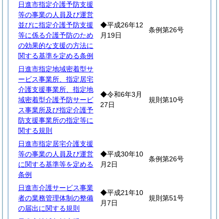
日進市指定介護予防支援
等の事業の人員及び運営
並びに指定介護予防支援
◆平成26年12
条例第26号
等に係る介護予防のため
月19日
の効果的な支援の方法に
関する基準を定める条例
日進市指定地域密着型サ
ービス事業所、指定居宅
介護支援事業所、指定地
◆令和6年3月
域密着型介護予防サービ
規則第10号
27日
ス事業所及び指定介護予
防支援事業所の指定等に
関する規則
日進市指定居宅介護支援
等の事業の人員及び運営
◆平成30年10
条例第26号
に関する基準等を定める
月2日
条例
日進市介護サービス事業
◆平成21年10
者の業務管理体制の整備
規則第51号
月7日
の届出に関する規則