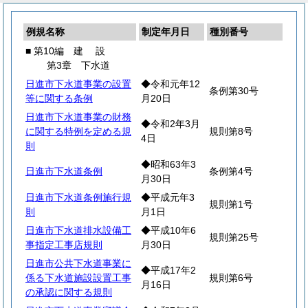
例規名称
制定年月日
種別番号
■ 第10編
建
設
第3章 下水道
日進市下水道事業の設置
◆令和元年12
条例第30号
等に関する条例
月20日
日進市下水道事業の財務
◆令和2年3月
に関する特例を定める規
規則第8号
4日
則
◆昭和63年3
日進市下水道条例
条例第4号
月30日
日進市下水道条例施行規
◆平成元年3
規則第1号
則
月1日
日進市下水道排水設備工
◆平成10年6
規則第25号
事指定工事店規則
月30日
日進市公共下水道事業に
◆平成17年2
係る下水道施設設置工事
規則第6号
月16日
の承認に関する規則