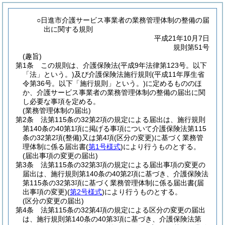
○日進市介護サービス事業者の業務管理体制の整備の届
出に関する規則
平成21年10月7日
規則第51号
(趣旨)
第1条
この規則は、介護保険法
(平成9年法律第123号。以下
「法」という。)
及び介護保険法施行規則
(平成11年厚生省
令第36号。以下「施行規則」という。)
に定めるもののほ
か、介護サービス事業者の業務管理体制の整備の届出に関
し必要な事項を定める。
(業務管理体制の届出)
第2条
法第115条の32第2項の規定による届出は、施行規則
第140条の40第1項に掲げる事項について介護保険法第115
条の32第2項
(整備)
又は第4項
(区分の変更)
に基づく業務管
理体制に係る届出書
(
第1号様式
)
により行うものとする。
(届出事項の変更の届出)
第3条
法第115条の32第3項の規定による届出事項の変更の
届出は、施行規則第140条の40第2項に基づき、介護保険法
第115条の32第3項に基づく業務管理体制に係る届出書
(届
出事項の変更)
(
第2号様式
)
により行うものとする。
(区分の変更の届出)
第4条
法第115条の32第4項の規定による区分の変更の届出
は、施行規則第140条の40第3項に基づき、介護保険法第