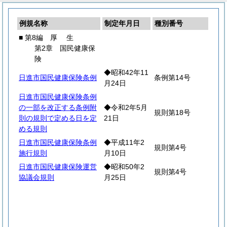
例規名称
制定年月日
種別番号
■ 第8編
厚
生
第2章 国民健康保
険
◆昭和42年11
日進市国民健康保険条例
条例第14号
月24日
日進市国民健康保険条例
の一部を改正する条例附
◆令和2年5月
規則第18号
則の規則で定める日を定
21日
める規則
日進市国民健康保険条例
◆平成11年2
規則第4号
施行規則
月10日
日進市国民健康保険運営
◆昭和50年2
規則第4号
協議会規則
月25日