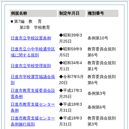
例規名称
制定年月日
種別番号
■ 第7編
教
育
第2章 学校教育
◆昭和39年3
日進市立学校設置条例
条例第10号
月25日
日進市立小中学校通学区
◆昭和59年9
教育委員会規則
域に関する規則
月5日
第6号
◆昭和34年4
教育委員会規則
日進市立学校管理規則
月1日
第1号
日進市学校運営協議会規
◆令和7年5月
教育委員会規則
則
20日
第6号
日進市教育支援委員会設
◆平成17年3
条例第3号
置条例
月25日
日進市教育支援センター
◆平成18年3
条例第6号
条例
月31日
日進市教育支援センター
◆平成18年3
教育委員会規則
条例施行規則
月31日
第3号