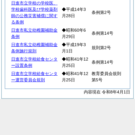
日進市立学校の学校医、
学校歯科医及び学校薬剤
◆平成14年3
条例第2号
師の公務災害補償に関す
月28日
る条例
日進市私立幼稚園補助金
◆昭和60年6
条例第14号
条例
月29日
日進市私立幼稚園補助金
◆平成19年3
規則第2号
条例施行規則
月1日
日進市立学校給食センタ
◆昭和41年12
条例第14号
ー設置条例
月25日
日進市立学校給食センタ
◆昭和41年12
教育委員会規則
ー運営委員会規則
月25日
第5号
内容現在 令和8年4月1日