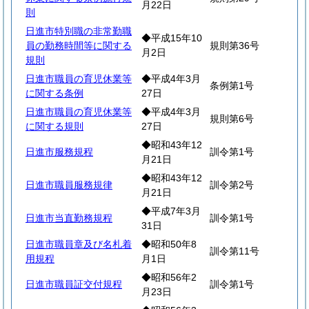
月22日
則
日進市特別職の非常勤職
◆平成15年10
員の勤務時間等に関する
規則第36号
月2日
規則
日進市職員の育児休業等
◆平成4年3月
条例第1号
に関する条例
27日
日進市職員の育児休業等
◆平成4年3月
規則第6号
に関する規則
27日
◆昭和43年12
日進市服務規程
訓令第1号
月21日
◆昭和43年12
日進市職員服務規律
訓令第2号
月21日
◆平成7年3月
日進市当直勤務規程
訓令第1号
31日
日進市職員章及び名札着
◆昭和50年8
訓令第11号
用規程
月1日
◆昭和56年2
日進市職員証交付規程
訓令第1号
月23日