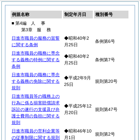
例規名称
制定年月日
種別番号
■ 第4編
人
事
第3章
服
務
日進市職員の服務の宣誓
◆昭和40年2
条例第6号
に関する条例
月25日
日進市職員の職務に専念
◆昭和40年2
する義務の特例に関する
条例第7号
月25日
条例
日進市職員の職務に専念
◆平成2年9月
する義務の免除に関する
規則第20号
25日
規則
日進市職員等の職務上の
行為に係る損害賠償請求
◆平成25年12
訴訟の遂行の支援及び弁
規則第47号
月20日
護士費用の負担に関する
規則
日進市職員の営利企業等
◆昭和46年10
規則第2号
の従事制限に関する規則
月1日