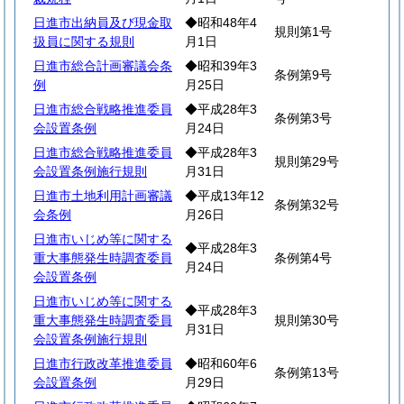
日進市出納員及び現金取
◆昭和48年4
規則第1号
扱員に関する規則
月1日
日進市総合計画審議会条
◆昭和39年3
条例第9号
例
月25日
日進市総合戦略推進委員
◆平成28年3
条例第3号
会設置条例
月24日
日進市総合戦略推進委員
◆平成28年3
規則第29号
会設置条例施行規則
月31日
日進市土地利用計画審議
◆平成13年12
条例第32号
会条例
月26日
日進市いじめ等に関する
◆平成28年3
重大事態発生時調査委員
条例第4号
月24日
会設置条例
日進市いじめ等に関する
◆平成28年3
重大事態発生時調査委員
規則第30号
月31日
会設置条例施行規則
日進市行政改革推進委員
◆昭和60年6
条例第13号
会設置条例
月29日