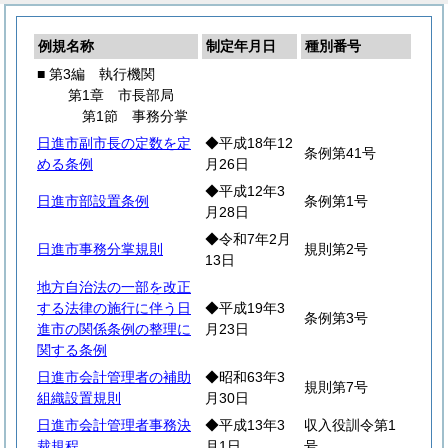
例規名称
制定年月日
種別番号
■ 第3編 執行機関
第1章 市長部局
第1節 事務分掌
日進市副市長の定数を定
◆平成18年12
条例第41号
める条例
月26日
◆平成12年3
日進市部設置条例
条例第1号
月28日
◆令和7年2月
日進市事務分掌規則
規則第2号
13日
地方自治法の一部を改正
する法律の施行に伴う日
◆平成19年3
条例第3号
進市の関係条例の整理に
月23日
関する条例
日進市会計管理者の補助
◆昭和63年3
規則第7号
組織設置規則
月30日
日進市会計管理者事務決
◆平成13年3
収入役訓令第1
裁規程
月1日
号