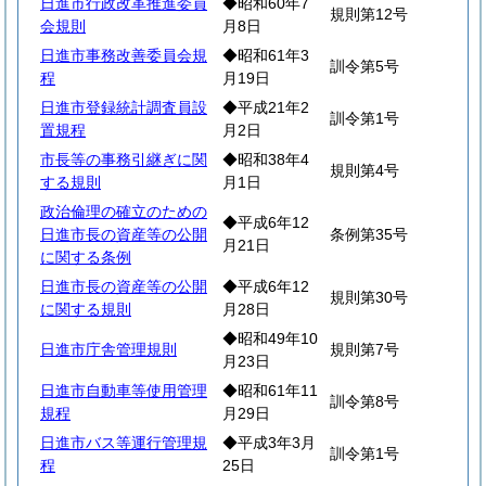
日進市行政改革推進委員
◆昭和60年7
規則第12号
会規則
月8日
日進市事務改善委員会規
◆昭和61年3
訓令第5号
程
月19日
日進市登録統計調査員設
◆平成21年2
訓令第1号
置規程
月2日
市長等の事務引継ぎに関
◆昭和38年4
規則第4号
する規則
月1日
政治倫理の確立のための
◆平成6年12
日進市長の資産等の公開
条例第35号
月21日
に関する条例
日進市長の資産等の公開
◆平成6年12
規則第30号
に関する規則
月28日
◆昭和49年10
日進市庁舎管理規則
規則第7号
月23日
日進市自動車等使用管理
◆昭和61年11
訓令第8号
規程
月29日
日進市バス等運行管理規
◆平成3年3月
訓令第1号
程
25日