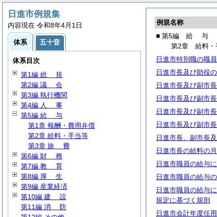
日進市例規集
例規名称
内容現在 令和8年4月1日
■ 第5編
給
与
体系
五十音
第2章 給料・
日進市特別職の職員
体系目次
日進市長及び助役の
第1編
総
規
第2編
議
会
日進市長及び副市長
第3編 執行機関
日進市長及び副市長
第4編
人
事
日進市長及び副市長
第5編
給
与
日進市長及び副市長
第1章 報酬・費用弁償
第2章 給料・手当等
日進市長、副市長及
第3章
旅
費
日進市長の給料の月
第6編
財
務
日進市職員の給与に
第7編
教
育
第8編
厚
生
日進市職員の給与の
第9編 産業経済
日進市職員の給与に
第10編
建
設
規定に基づく規則
第11編
消
防
日進市会計年度任用