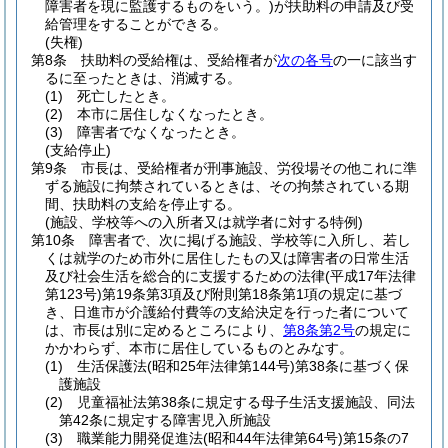
障害者を現に監護するものをいう。)
が扶助料の申請及び受
給管理をすることができる。
(失権)
第8条
扶助料の受給権は、受給権者が
次の各号
の一に該当す
るに至ったときは、消滅する。
(1)
死亡したとき。
(2)
本市に居住しなくなったとき。
(3)
障害者でなくなったとき。
(支給停止)
第9条
市長は、受給権者が刑事施設、労役場その他これに準
ずる施設に拘禁されているときは、その拘禁されている期
間、扶助料の支給を停止する。
(施設、学校等への入所者又は就学者に対する特例)
第10条
障害者で、次に掲げる施設、学校等に入所し、若し
くは就学のため市外に居住したもの又は障害者の日常生活
及び社会生活を総合的に支援するための法律
(平成17年法律
第123号)
第19条第3項及び附則第18条第1項の規定に基づ
き、日進市が介護給付費等の支給決定を行った者について
は、市長は別に定めるところにより、
第8条第2号
の規定に
かかわらず、本市に居住しているものとみなす。
(1)
生活保護法
(昭和25年法律第144号)
第38条に基づく保
護施設
(2)
児童福祉法第38条に規定する母子生活支援施設、同法
第42条に規定する障害児入所施設
(3)
職業能力開発促進法
(昭和44年法律第64号)
第15条の7