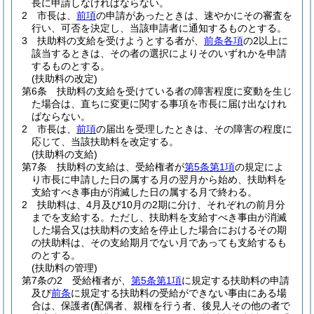
長に申請しなければならない。
2
市長は、
前項
の申請があったときは、速やかにその審査を
行い、可否を決定し、当該申請者に通知するものとする。
3
扶助料の支給を受けようとする者が、
前条各項
の2以上に
該当するときは、その者の選択によりそのいずれかを申請
するものとする。
(扶助料の改定)
第6条
扶助料の支給を受けている者の障害程度に変動を生じ
た場合は、直ちに変更に関する事項を市長に届け出なけれ
ばならない。
2
市長は、
前項
の届出を受理したときは、その障害の程度に
応じて、当該扶助料を改定する。
(扶助料の支給)
第7条
扶助料の支給は、受給権者が
第5条第1項
の規定によ
り市長に申請した日の属する月の翌月から始め、扶助料を
支給すべき事由が消滅した日の属する月で終わる。
2
扶助料は、4月及び10月の2期に分け、それぞれの前月分
までを支給する。
ただし、扶助料を支給すべき事由が消滅
した場合又は扶助料の支給を停止した場合におけるその期
の扶助料は、その支給期月でない月であっても支給するも
のとする。
(扶助料の管理)
第7条の2
受給権者が、
第5条第1項
に規定する扶助料の申請
及び
前条
に規定する扶助料の受給ができない事由にある場
合は、保護者
(配偶者、親権を行う者、後見人その他の者で