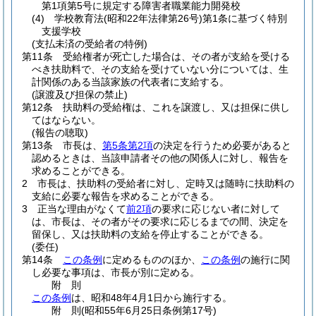
第1項第5号に規定する障害者職業能力開発校
(4)
学校教育法
(昭和22年法律第26号)
第1条に基づく特別
支援学校
(支払未済の受給者の特例)
第11条
受給権者が死亡した場合は、その者が支給を受ける
べき扶助料で、その支給を受けていない分については、生
計関係のある当該家族の代表者に支給する。
(譲渡及び担保の禁止)
第12条
扶助料の受給権は、これを譲渡し、又は担保に供し
てはならない。
(報告の聴取)
第13条
市長は、
第5条第2項
の決定を行うため必要があると
認めるときは、当該申請者その他の関係人に対し、報告を
求めることができる。
2
市長は、扶助料の受給者に対し、定時又は随時に扶助料の
支給に必要な報告を求めることができる。
3
正当な理由がなくて
前2項
の要求に応じない者に対して
は、市長は、その者がその要求に応じるまでの間、決定を
留保し、又は扶助料の支給を停止することができる。
(委任)
第14条
この条例
に定めるもののほか、
この条例
の施行に関
し必要な事項は、市長が別に定める。
附
則
この条例
は、昭和48年4月1日から施行する。
附
則
(昭和55年6月25日
条例第17号)