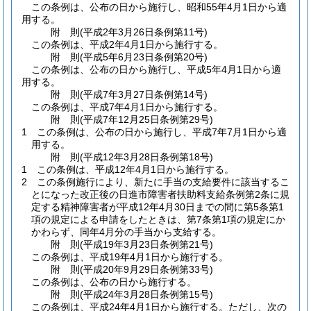
この条例は、公布の日から施行し、昭和55年4月1日から適
用する。
附
則
(平成2年3月26日
条例第11号)
この条例は、平成2年4月1日から施行する。
附
則
(平成5年6月23日
条例第20号)
この条例は、公布の日から施行し、平成5年4月1日から適
用する。
附
則
(平成7年3月27日
条例第14号)
この条例は、平成7年4月1日から施行する。
附
則
(平成7年12月25日
条例第29号)
1
この条例は、公布の日から施行し、平成7年7月1日から適
用する。
附
則
(平成12年3月28日
条例第18号)
1
この条例は、平成12年4月1日から施行する。
2
この条例施行により、新たに手当の支給要件に該当するこ
とになった改正後の日進市障害者扶助料支給条例第2条に規
定する精神障害者が平成12年4月30日までの間に第5条第1
項の規定による申請をしたときは、第7条第1項の規定にか
かわらず、同年4月分の手当から支給する。
附
則
(平成19年3月23日
条例第21号)
この条例は、平成19年4月1日から施行する。
附
則
(平成20年9月29日
条例第33号)
この条例は、公布の日から施行する。
附
則
(平成24年3月28日
条例第15号)
この条例は、平成24年4月1日から施行する。
ただし、次の