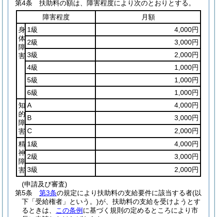
第4条
扶助料の額は、障害程度により次のとおりとする。
障害程度
月額
身
1級
4,000円
体
2級
3,000円
障
3級
2,000円
害
4級
1,000円
5級
1,000円
6級
1,000円
知
A
4,000円
的
B
3,000円
障
C
2,000円
害
精
1級
4,000円
神
2級
3,000円
障
3級
2,000円
害
(申請及び審査)
第5条
第3条
の規定により扶助料の支給要件に該当する者
(以
下「受給権者」という。)
が、扶助料の支給を受けようとす
るときは、
この条例
に基づく規則の定めるところにより市