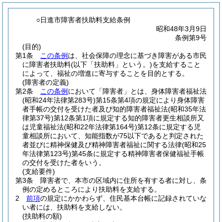
○日進市障害者扶助料支給条例
昭和48年3月9日
条例第9号
(目的)
第1条
この条例
は、社会保障の理念に基づき障害がある市民
に障害者扶助料
(以下「扶助料」という。)
を支給すること
によって、福祉の増進に寄与することを目的とする。
(障害者の定義)
第2条
この条例
において「障害者」とは、身体障害者福祉法
(昭和24年法律第283号)
第15条第4項の規定により身体障害
者手帳の交付を受けた者及び知的障害者福祉法
(昭和35年法
律第37号)
第12条第1項に規定する知的障害者更生相談所又
は児童福祉法
(昭和22年法律第164号)
第12条に規定する児
童相談所において、知能指数が75以下であると判定された
者並びに精神保健及び精神障害者福祉に関する法律
(昭和25
年法律第123号)
第45条に規定する精神障害者保健福祉手帳
の交付を受けた者をいう。
(支給要件)
第3条
障害者で、本市の区域内に住所を有する者に対し、条
例の定めるところにより扶助料を支給する。
2
前項
の規定にかかわらず、住民基本台帳に記録されていな
い者には、扶助料を支給しない。
(扶助料の額)