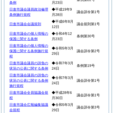
条例
月23日
日進市議会議員政治倫理
◆平成19年9
議会訓令第1号
条例施行規程
月28日
◆平成6年8月
日進市議会会議規則
議会規則第1号
12日
日進市議会の個人情報の
◆令和4年12
条例第30号
保護に関する条例
月23日
日進市議会の個人情報の
◆令和5年3月
保護に関する条例施行規
議会訓令第2号
29日
程
日進市議会議員の請負の
◆令和7年3月
条例第19号
状況の公表に関する条例
24日
日進市議会議員の請負の
◆令和7年3月
状況の公表に関する条例
議会訓令第1号
24日
施行規程
日進市議会全員協議会規
◆平成28年6
議会訓令第1号
程
月30日
日進市議会広報編集協議
◆令和5年3月
議会訓令第3号
会規程
29日