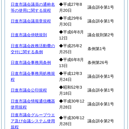
日進市議会議員の通称名
◆平成27年8
議会訓令第1号
等の使用に関する規程
月20日
◆平成29年6
日進市議会議員章規程
議会訓令第1号
月30日
◆平成6年8月
日進市議会傍聴規則
議会規則第2号
12日
日進市議会政務活動費の
◆平成25年2
条例第1号
交付に関する条例
月25日
◆平成6年8月
日進市議会事務局条例
条例第26号
13日
日進市議会事務局処務規
◆平成12年3
議会訓令第1号
程
月24日
◆昭和52年3
日進市議会公印規程
議会訓令第1号
月18日
日進市議会情報通信機器
◆平成30年12
議会訓令第1号
使用規程
月28日
日進市議会グループウエ
◆平成30年12
ア及び会議システム使用
議会訓令第2号
月28日
規程