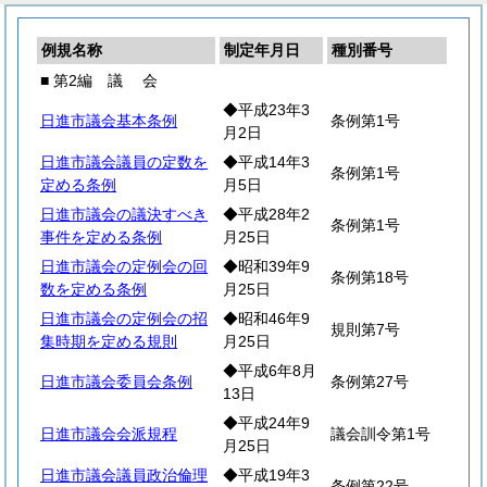
例規名称
制定年月日
種別番号
■ 第2編
議
会
◆平成23年3
日進市議会基本条例
条例第1号
月2日
日進市議会議員の定数を
◆平成14年3
条例第1号
定める条例
月5日
日進市議会の議決すべき
◆平成28年2
条例第1号
事件を定める条例
月25日
日進市議会の定例会の回
◆昭和39年9
条例第18号
数を定める条例
月25日
日進市議会の定例会の招
◆昭和46年9
規則第7号
集時期を定める規則
月25日
◆平成6年8月
日進市議会委員会条例
条例第27号
13日
◆平成24年9
日進市議会会派規程
議会訓令第1号
月25日
日進市議会議員政治倫理
◆平成19年3
条例第22号