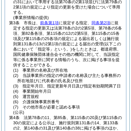
の31において準用する法第70条の2第1項並びに法第79条の
2第1項の規定により指定の更新を受けた場合について準用
する。
(事業所情報の提供)
第3条
市長は、
前条第1項
に規定する指定、
同条第2項
に規
定する指定の更新又は法第78条の2の2第5項、第78条の5各
項、第82条各項、第115条の12の2第5項、第115条の15各
項及び第115条の25各項の規定による届出若しくは施行規
則第131条の13の2第1項の規定による届出の受理
(以下この
条において「指定等」という。)
をしたときは、都道府県、
国民健康保険団体連合会その他の機関に対して、当該指定
等に係る事業所に関する情報のうち、次に掲げる事項を提
供することができる。
(1)
事業所の名称及び所在地
(2)
当該事業所の指定の申請者の名称及び主たる事務所の
所在地並びに代表者の氏名及び住所
(3)
指定年月日、指定更新年月日及び指定有効期間満了日
(4)
事業開始年月日
(5)
運営規程
(6)
介護保険事業所番号
(7)
その他市長が必要と認める事項
(公示)
第4条
法第78条の11、第85条、第115条の20及び第115条の
30の規定による公示は、施行規則第131条の14、第133条
の2、第140条の31及び第140条の38に掲げる事項のほか、