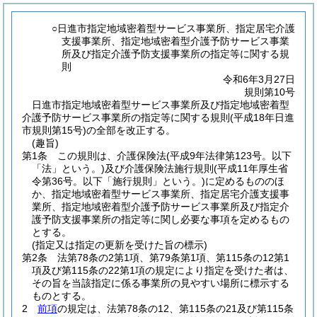
○日進市指定地域密着型サービス事業所、指定居宅介護
支援事業所、指定地域密着型介護予防サービス事業
所及び指定介護予防支援事業所の指定等に関する規
則
令和6年3月27日
規則第10号
日進市指定地域密着型サービス事業所及び指定地域密着型
介護予防サービス事業所の指定等に関する規則(平成18年日進
市規則第15号)の全部を改正する。
(趣旨)
第1条
この規則は、介護保険法
(平成9年法律第123号。以下
「法」という。)
及び介護保険法施行規則
(平成11年厚生省
令第36号。以下「施行規則」という。)
に定めるもののほ
か、指定地域密着型サービス事業所、指定居宅介護支援事
業所、指定地域密着型介護予防サービス事業所及び指定介
護予防支援事業所の指定等に関し必要な事項を定めるもの
とする。
(指定又は指定の更新を受けた旨の標示)
第2条
法第78条の2第1項、第79条第1項、第115条の12第1
項及び第115条の22第1項の規定により指定を受けた者は、
その旨を当該指定に係る事業所の見やすい場所に標示する
ものとする。
2
前項
の規定は、法第78条の12、第115条の21及び第115条