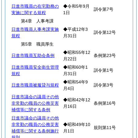
日進市職員の在宅勤務の
◆令和5年9月
訓令第7号
実施に関する規程
1日
第4章 人事考課
日進市職員人事考課実施
◆平成12年3
訓令第12号
規程
月31日
第5章 職員厚生
◆昭和55年12
日進市職員互助会条例
条例第23号
月22日
日進市職員安全衛生管理
◆昭和60年1
訓令第1号
規程
月31日
◆昭和54年9
日進市職員被服貸与規程
訓令第3号
月4日
日進市議会の議員その他
◆昭和42年12
非常勤の職員の公務災害
条例第16号
月16日
補償等に関する条例
日進市議会の議員その他
非常勤の職員の公務災害
◆昭和49年10
規則第11号
補償等に関する条例施行
月1日
規則