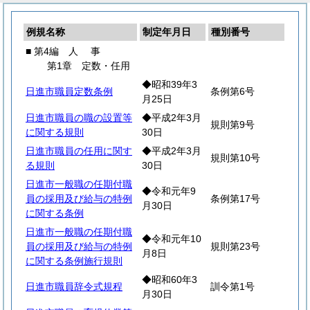
例規名称
制定年月日
種別番号
■ 第4編
人
事
第1章 定数・任用
◆昭和39年3
日進市職員定数条例
条例第6号
月25日
日進市職員の職の設置等
◆平成2年3月
規則第9号
に関する規則
30日
日進市職員の任用に関す
◆平成2年3月
規則第10号
る規則
30日
日進市一般職の任期付職
◆令和元年9
員の採用及び給与の特例
条例第17号
月30日
に関する条例
日進市一般職の任期付職
◆令和元年10
員の採用及び給与の特例
規則第23号
月8日
に関する条例施行規則
◆昭和60年3
日進市職員辞令式規程
訓令第1号
月30日