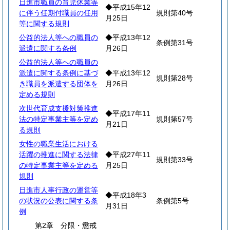
日進市職員の育児休業等
◆平成15年12
に伴う任期付職員の任用
規則第40号
月25日
等に関する規則
公益的法人等への職員の
◆平成13年12
条例第31号
派遣に関する条例
月26日
公益的法人等への職員の
派遣に関する条例に基づ
◆平成13年12
規則第28号
き職員を派遣する団体を
月26日
定める規則
次世代育成支援対策推進
◆平成17年11
法の特定事業主等を定め
規則第57号
月21日
る規則
女性の職業生活における
活躍の推進に関する法律
◆平成27年11
規則第33号
の特定事業主等を定める
月25日
規則
日進市人事行政の運営等
◆平成18年3
の状況の公表に関する条
条例第5号
月31日
例
第2章 分限・懲戒