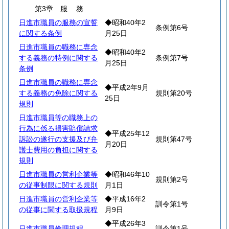
第3章
服
務
日進市職員の服務の宣誓
◆昭和40年2
条例第6号
に関する条例
月25日
日進市職員の職務に専念
◆昭和40年2
する義務の特例に関する
条例第7号
月25日
条例
日進市職員の職務に専念
◆平成2年9月
する義務の免除に関する
規則第20号
25日
規則
日進市職員等の職務上の
行為に係る損害賠償請求
◆平成25年12
訴訟の遂行の支援及び弁
規則第47号
月20日
護士費用の負担に関する
規則
日進市職員の営利企業等
◆昭和46年10
規則第2号
の従事制限に関する規則
月1日
日進市職員の営利企業等
◆平成16年2
訓令第1号
の従事に関する取扱規程
月9日
◆平成26年3
日進市職員倫理規程
訓令第1号