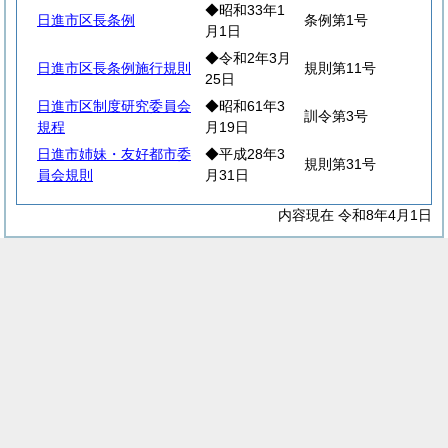
◆昭和33年1
日進市区長条例
条例第1号
月1日
◆令和2年3月
日進市区長条例施行規則
規則第11号
25日
日進市区制度研究委員会
◆昭和61年3
訓令第3号
規程
月19日
日進市姉妹・友好都市委
◆平成28年3
規則第31号
員会規則
月31日
内容現在 令和8年4月1日