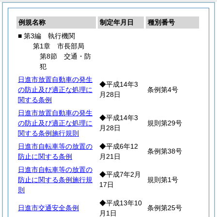
例規名称
制定年月日
種別番号
■ 第3編 執行機関
第1章 市長部局
第8節 交通・防
犯
日進市放置自動車の発生
◆平成14年3
の防止及び適正な処理に
条例第4号
月28日
関する条例
日進市放置自動車の発生
◆平成14年3
の防止及び適正な処理に
規則第29号
月28日
関する条例施行規則
日進市自転車等の放置の
◆平成6年12
条例第38号
防止に関する条例
月21日
日進市自転車等の放置の
◆平成7年2月
防止に関する条例施行規
規則第1号
17日
則
◆平成13年10
日進市交通安全条例
条例第25号
月1日