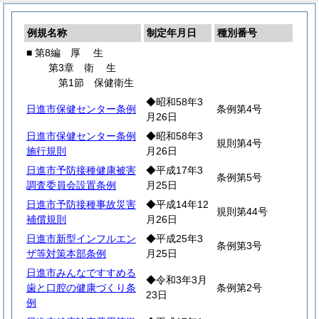
例規名称
制定年月日
種別番号
■ 第8編
厚
生
第3章
衛
生
第1節 保健衛生
◆昭和58年3
日進市保健センター条例
条例第4号
月26日
日進市保健センター条例
◆昭和58年3
規則第4号
施行規則
月26日
日進市予防接種健康被害
◆平成17年3
条例第5号
調査委員会設置条例
月25日
日進市予防接種事故災害
◆平成14年12
規則第44号
補償規則
月26日
日進市新型インフルエン
◆平成25年3
条例第3号
ザ等対策本部条例
月25日
日進市みんなですすめる
◆令和3年3月
歯と口腔の健康づくり条
条例第2号
23日
例