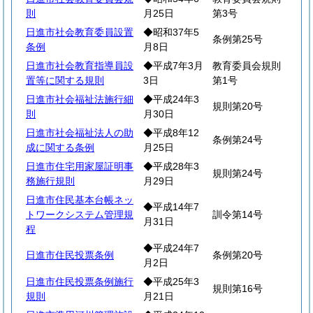
則
月25日
第3号
日進市社会教育委員設置
◆昭和37年5
条例第25号
条例
月8日
日進市社会教育指導員設
◆平成7年3月
教育委員会規則
置等に関する規則
3日
第1号
日進市社会福祉法施行細
◆平成24年3
規則第20号
則
月30日
日進市社会福祉法人の助
◆平成8年12
条例第24号
成に関する条例
月25日
日進市住宅用家屋証明事
◆平成28年3
規則第24号
務施行規則
月29日
日進市住民基本台帳ネッ
◆平成14年7
トワークシステム管理規
訓令第14号
月31日
程
◆平成24年7
日進市住民投票条例
条例第20号
月2日
日進市住民投票条例施行
◆平成25年3
規則第16号
規則
月21日