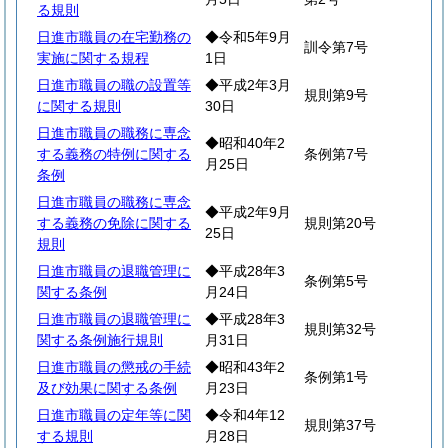
る規則
日進市職員の在宅勤務の
◆令和5年9月
訓令第7号
実施に関する規程
1日
日進市職員の職の設置等
◆平成2年3月
規則第9号
に関する規則
30日
日進市職員の職務に専念
◆昭和40年2
する義務の特例に関する
条例第7号
月25日
条例
日進市職員の職務に専念
◆平成2年9月
する義務の免除に関する
規則第20号
25日
規則
日進市職員の退職管理に
◆平成28年3
条例第5号
関する条例
月24日
日進市職員の退職管理に
◆平成28年3
規則第32号
関する条例施行規則
月31日
日進市職員の懲戒の手続
◆昭和43年2
条例第1号
及び効果に関する条例
月23日
日進市職員の定年等に関
◆令和4年12
規則第37号
する規則
月28日