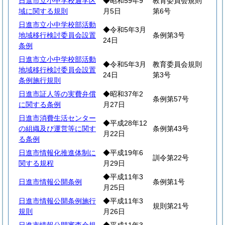
日進市立小中学校通学区
◆昭和59年9
教育委員会規則
域に関する規則
月5日
第6号
日進市立小中学校部活動
◆令和5年3月
地域移行検討委員会設置
条例第3号
24日
条例
日進市立小中学校部活動
◆令和5年3月
教育委員会規則
地域移行検討委員会設置
24日
第3号
条例施行規則
日進市証人等の実費弁償
◆昭和37年2
条例第57号
に関する条例
月27日
日進市消費生活センター
◆平成28年12
の組織及び運営等に関す
条例第43号
月22日
る条例
日進市情報化推進体制に
◆平成19年6
訓令第22号
関する規程
月29日
◆平成11年3
日進市情報公開条例
条例第1号
月25日
日進市情報公開条例施行
◆平成11年3
規則第21号
規則
月26日