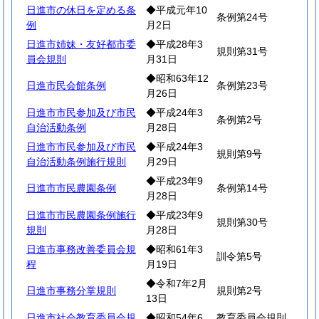
日進市の休日を定める条
◆平成元年10
条例第24号
例
月2日
日進市姉妹・友好都市委
◆平成28年3
規則第31号
員会規則
月31日
◆昭和63年12
日進市民会館条例
条例第23号
月26日
日進市市民参加及び市民
◆平成24年3
条例第2号
自治活動条例
月28日
日進市市民参加及び市民
◆平成24年3
規則第9号
自治活動条例施行規則
月29日
◆平成23年9
日進市市民農園条例
条例第14号
月28日
日進市市民農園条例施行
◆平成23年9
規則第30号
規則
月28日
日進市事務改善委員会規
◆昭和61年3
訓令第5号
程
月19日
◆令和7年2月
日進市事務分掌規則
規則第2号
13日
日進市社会教育委員会規
◆昭和54年6
教育委員会規則