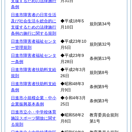
支援するための法律施行
月31日
条例
日進市障害者の日常生活
及び社会生活を総合的に
◆平成18年5
規則第34号
支援するための法律施行
月10日
条例の施行に関する規則
日進市障害者福祉センタ
◆平成23年10
規則第32号
ー管理規則
月5日
日進市障害者福祉センタ
◆平成23年9
条例第13号
ー条例
月28日
日進市障害者扶助料支給
◆平成2年3月
規則第8号
規則
26日
日進市障害者扶助料支給
◆昭和48年3
条例第9号
条例
月9日
日進市小規模企業・中小
◆令和4年3月
条例第3号
企業振興基本条例
25日
日進市立小・中学校体育
◆昭和58年2
教育委員会規則
施設スポーツ開放に関す
月8日
第1号
る規則