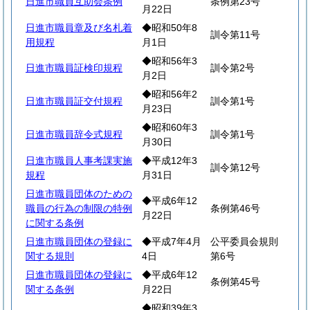
日進市職員互助会条例
条例第23号
月22日
日進市職員章及び名札着
◆昭和50年8
訓令第11号
用規程
月1日
◆昭和56年3
日進市職員証検印規程
訓令第2号
月2日
◆昭和56年2
日進市職員証交付規程
訓令第1号
月23日
◆昭和60年3
日進市職員辞令式規程
訓令第1号
月30日
日進市職員人事考課実施
◆平成12年3
訓令第12号
規程
月31日
日進市職員団体のための
◆平成6年12
職員の行為の制限の特例
条例第46号
月22日
に関する条例
日進市職員団体の登録に
◆平成7年4月
公平委員会規則
関する規則
4日
第6号
日進市職員団体の登録に
◆平成6年12
条例第45号
関する条例
月22日
◆昭和39年3