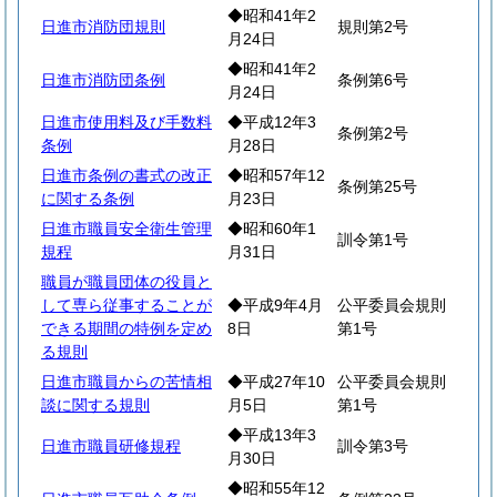
◆昭和41年2
日進市消防団規則
規則第2号
月24日
◆昭和41年2
日進市消防団条例
条例第6号
月24日
日進市使用料及び手数料
◆平成12年3
条例第2号
条例
月28日
日進市条例の書式の改正
◆昭和57年12
条例第25号
に関する条例
月23日
日進市職員安全衛生管理
◆昭和60年1
訓令第1号
規程
月31日
職員が職員団体の役員と
して専ら従事することが
◆平成9年4月
公平委員会規則
できる期間の特例を定め
8日
第1号
る規則
日進市職員からの苦情相
◆平成27年10
公平委員会規則
談に関する規則
月5日
第1号
◆平成13年3
日進市職員研修規程
訓令第3号
月30日
◆昭和55年12