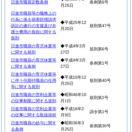
日進市職員定数条例
条例第6号
月25日
日進市職員等の職務上の
行為に係る損害賠償請求
◆平成25年12
訴訟の遂行の支援及び弁
規則第47号
月20日
護士費用の負担に関する
規則
日進市職員の育児休業等
◆平成4年3月
規則第6号
に関する規則
27日
日進市職員の育児休業等
◆平成4年3月
条例第1号
に関する条例
27日
日進市職員の育児休業等
◆平成15年12
に伴う任期付職員の任用
規則第40号
月25日
等に関する規則
日進市職員の営利企業等
◆昭和46年10
規則第2号
の従事制限に関する規則
月1日
日進市職員の営利企業等
◆平成16年2
訓令第1号
の従事に関する取扱規程
月9日
日進市職員の給与に関す
◆昭和36年3
条例第30号
る条例
月25日