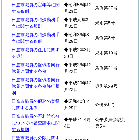
日進市職員の定年等に関
◆昭和58年12
条例第27号
する条例
月23日
日進市職員の特殊勤務手
◆平成元年3
規則第5号
当に関する規則
月31日
日進市職員の特殊勤務手
◆昭和39年3
条例第8号
当に関する条例
月25日
日進市職員の任用に関す
◆平成2年3月
規則第10号
る規則
30日
日進市職員の配偶者同行
◆平成29年12
条例第21号
休業に関する条例
月22日
日進市職員の配偶者同行
◆平成29年12
休業に関する条例施行規
規則第29号
月22日
則
日進市職員の服務の宣誓
◆昭和40年2
条例第6号
に関する条例
月25日
日進市職員の不利益処分
◆平成7年4月
公平委員会規則
についての審査請求に関
4日
第5号
する規則
日進市職員の分限に関す