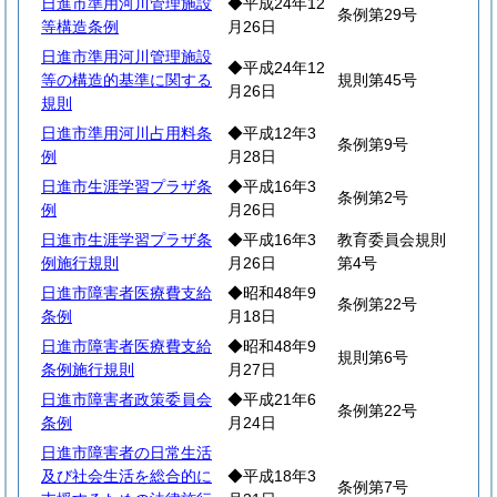
日進市準用河川管理施設
◆平成24年12
条例第29号
等構造条例
月26日
日進市準用河川管理施設
◆平成24年12
等の構造的基準に関する
規則第45号
月26日
規則
日進市準用河川占用料条
◆平成12年3
条例第9号
例
月28日
日進市生涯学習プラザ条
◆平成16年3
条例第2号
例
月26日
日進市生涯学習プラザ条
◆平成16年3
教育委員会規則
例施行規則
月26日
第4号
日進市障害者医療費支給
◆昭和48年9
条例第22号
条例
月18日
日進市障害者医療費支給
◆昭和48年9
規則第6号
条例施行規則
月27日
日進市障害者政策委員会
◆平成21年6
条例第22号
条例
月24日
日進市障害者の日常生活
及び社会生活を総合的に
◆平成18年3
条例第7号