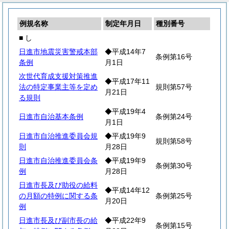
例規名称
制定年月日
種別番号
■ し
日進市地震災害警戒本部
◆平成14年7
条例第16号
条例
月1日
次世代育成支援対策推進
◆平成17年11
法の特定事業主等を定め
規則第57号
月21日
る規則
◆平成19年4
日進市自治基本条例
条例第24号
月1日
日進市自治推進委員会規
◆平成19年9
規則第58号
則
月28日
日進市自治推進委員会条
◆平成19年9
条例第30号
例
月28日
日進市長及び助役の給料
◆平成14年12
の月額の特例に関する条
条例第25号
月20日
例
日進市長及び副市長の給
◆平成22年9
条例第15号