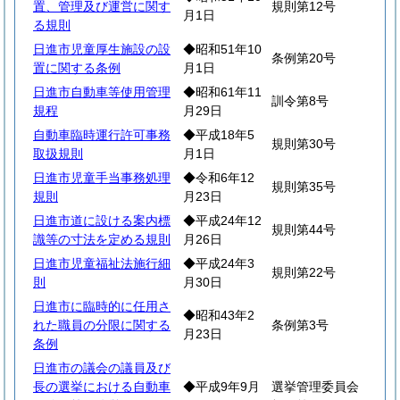
置、管理及び運営に関す
規則第12号
月1日
る規則
日進市児童厚生施設の設
◆昭和51年10
条例第20号
置に関する条例
月1日
日進市自動車等使用管理
◆昭和61年11
訓令第8号
規程
月29日
自動車臨時運行許可事務
◆平成18年5
規則第30号
取扱規則
月1日
日進市児童手当事務処理
◆令和6年12
規則第35号
規則
月23日
日進市道に設ける案内標
◆平成24年12
規則第44号
識等の寸法を定める規則
月26日
日進市児童福祉法施行細
◆平成24年3
規則第22号
則
月30日
日進市に臨時的に任用さ
◆昭和43年2
れた職員の分限に関する
条例第3号
月23日
条例
日進市の議会の議員及び
長の選挙における自動車
◆平成9年9月
選挙管理委員会