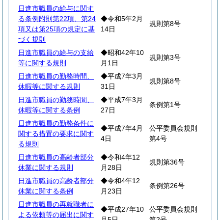
日進市職員の給与に関す
る条例附則第22項、第24
◆令和5年2月
規則第8号
項又は第25項の規定に基
14日
づく規則
日進市職員の給与の支給
◆昭和42年10
規則第3号
等に関する規則
月1日
日進市職員の勤務時間、
◆平成7年3月
規則第8号
休暇等に関する規則
31日
日進市職員の勤務時間、
◆平成7年3月
条例第1号
休暇等に関する条例
27日
日進市職員の勤務条件に
◆平成7年4月
公平委員会規則
関する措置の要求に関す
4日
第4号
る規則
日進市職員の高齢者部分
◆令和4年12
規則第36号
休業に関する規則
月28日
日進市職員の高齢者部分
◆令和4年12
条例第26号
休業に関する条例
月23日
日進市職員の再就職者に
◆平成27年10
公平委員会規則
よる依頼等の届出に関す
月5日
第2号