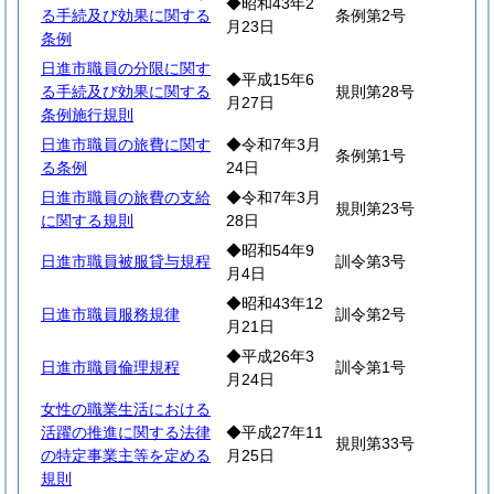
◆昭和43年2
る手続及び効果に関する
条例第2号
月23日
条例
日進市職員の分限に関す
◆平成15年6
る手続及び効果に関する
規則第28号
月27日
条例施行規則
日進市職員の旅費に関す
◆令和7年3月
条例第1号
る条例
24日
日進市職員の旅費の支給
◆令和7年3月
規則第23号
に関する規則
28日
◆昭和54年9
日進市職員被服貸与規程
訓令第3号
月4日
◆昭和43年12
日進市職員服務規律
訓令第2号
月21日
◆平成26年3
日進市職員倫理規程
訓令第1号
月24日
女性の職業生活における
活躍の推進に関する法律
◆平成27年11
規則第33号
の特定事業主等を定める
月25日
規則