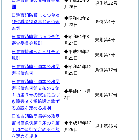
日進市情報公開審査会規
◆平成11年3
規則第22号
則
月26日
日進市消防賞じゅつ金及
◆昭和43年2
び殉職者特別賞じゅつ金
条例第4号
月23日
条例
日進市消防賞じゅつ金等
◆昭和61年3
規則第4号
審査委員会規則
月27日
日進市情報セキュリティ
◆平成29年2
規則第7号
規則
月21日
日進市消防団員等公務災
◆昭和41年12
条例第12号
害補償条例
月25日
日進市消防団員等公務災
害補償条例第９条の２第
◆平成8年7月
１項第３号の規定に基づ
規則第17号
3日
き障害者支援施設に準ず
る施設を定める規則
日進市消防団員等公務災
害補償条例第９条の２第
◆平成18年12
規則第46号
１項の規則で定める金額
月26日
を定める規則