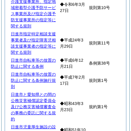
介護支援事業所、指定地
◆令和6年3月
域密着型介護予防サービ
規則第10号
27日
ス事業所及び指定介護予
防支援事業所の指定等に
関する規則
日進市指定特定相談支援
事業者及び指定障害児相
◆平成24年3
規則第11号
談支援事業者の指定等に
月29日
関する規則
日進市自転車等の放置の
◆平成6年12
条例第38号
防止に関する条例
月21日
日進市自転車等の放置の
◆平成7年2月
防止に関する条例施行規
規則第1号
17日
則
日進市と愛知県との間の
公務災害補償認定委員会
◆昭和43年3
及び公務災害補償審査会
規約第1号
月23日
の事務の委託に関する規
約
日進市児童厚生施設の設
◆昭和51年10