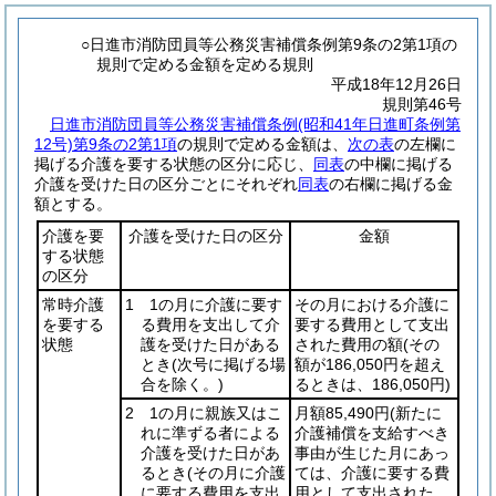
○日進市消防団員等公務災害補償条例第9条の2第1項の
規則で定める金額を定める規則
平成18年12月26日
規則第46号
日進市消防団員等公務災害補償条例
(昭和41年日進町条例第
12号)
第9条の2第1項
の規則で定める金額は、
次の表
の左欄に
掲げる介護を要する状態の区分に応じ、
同表
の中欄に掲げる
介護を受けた日の区分ごとにそれぞれ
同表
の右欄に掲げる金
額とする。
介護を要
介護を受けた日の区分
金額
する状態
の区分
常時介護
1 1の月に介護に要す
その月における介護に
を要する
る費用を支出して介
要する費用として支出
状態
護を受けた日がある
された費用の額
(その
とき
(次号に掲げる場
額が186,050円を超え
合を除く。)
るときは、186,050円)
2 1の月に親族又はこ
月額85,490円
(新たに
れに準ずる者による
介護補償を支給すべき
介護を受けた日があ
事由が生じた月にあっ
るとき
(その月に介護
ては、介護に要する費
に要する費用を支出
用として支出された