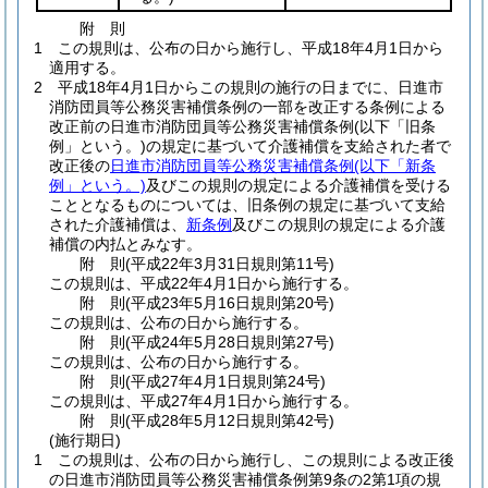
附
則
1
この規則は、公布の日から施行し、平成18年4月1日から
適用する。
2
平成18年4月1日からこの規則の施行の日までに、日進市
消防団員等公務災害補償条例の一部を改正する条例による
改正前の日進市消防団員等公務災害補償条例
(以下「旧条
例」という。)
の規定に基づいて介護補償を支給された者で
改正後の
日進市消防団員等公務災害補償条例
(以下「新条
例」という。)
及びこの規則の規定による介護補償を受ける
こととなるものについては、旧条例の規定に基づいて支給
された介護補償は、
新条例
及びこの規則の規定による介護
補償の内払とみなす。
附
則
(平成22年3月31日
規則第11号)
この規則は、平成22年4月1日から施行する。
附
則
(平成23年5月16日
規則第20号)
この規則は、公布の日から施行する。
附
則
(平成24年5月28日
規則第27号)
この規則は、公布の日から施行する。
附
則
(平成27年4月1日
規則第24号)
この規則は、平成27年4月1日から施行する。
附
則
(平成28年5月12日
規則第42号)
(施行期日)
1
この規則は、公布の日から施行し、この規則による改正後
の日進市消防団員等公務災害補償条例第9条の2第1項の規