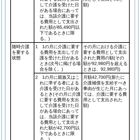
して介護を受けた日
額)
がある場合にあって
は、当該介護に要す
る費用として支出さ
れた額が85,490円以
下であるときに限
る。)
随時介護
1 1の月に介護に要す
その月における介護に
を要する
る費用を支出して介
要する費用として支出
状態
護を受けた日がある
された費用の額
(その
とき
(次号に掲げる場
額が92,980円を超える
合を除く。)
ときは、92,980円)
2 1の月に親族又はこ
月額42,700円
(新たに
れに準ずる者による
介護補償を支給すべき
介護を受けた日があ
事由が生じた月にあっ
るとき
(その月に介護
ては、介護に要する費
に要する費用を支出
用として支出された
して介護を受けた日
額)
がある場合にあって
は、当該介護に要す
る費用として支出さ
れた額が42,700円以
下であるときに限
る。)