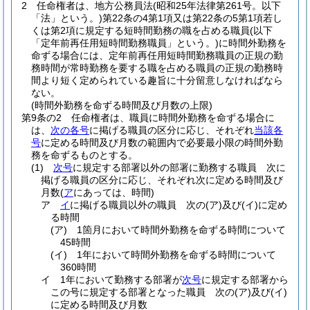
2
任命権者は、地方公務員法
(昭和25年法律第261号。以下
「法」という。)
第22条の4第1項又は第22条の5第1項若し
くは第2項に規定する短時間勤務の職を占める職員
(以下
「定年前再任用短時間勤務職員」という。)
に時間外勤務を
命ずる場合には、定年前再任用短時間勤務職員の正規の勤
務時間が常時勤務を要する職を占める職員の正規の勤務時
間より短く定められている趣旨に十分留意しなければなら
ない。
(時間外勤務を命ずる時間及び月数の上限)
第9条の2
任命権者は、職員に時間外勤務を命ずる場合に
は、
次の各号
に掲げる職員の区分に応じ、それぞれ
当該各
号
に定める時間及び月数の範囲内で必要最小限の時間外勤
務を命ずるものとする。
(1)
次号
に規定する部署以外の部署に勤務する職員 次に
掲げる職員の区分に応じ、それぞれ次に定める時間及び
月数
(
ア
にあっては、時間)
ア
イ
に掲げる職員以外の職員 次の
(ア)
及び
(イ)
に定め
る時間
(ア)
1箇月において時間外勤務を命ずる時間について
45時間
(イ)
1年において時間外勤務を命ずる時間について
360時間
イ
1年において勤務する部署が
次号
に規定する部署から
この号に規定する部署となった職員 次の
(ア)
及び
(イ)
に定める時間及び月数