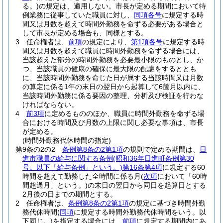
る。)
の規定は、適用しない。
市長が定める期間において特
例業務に従事していた職員に対し、
同項各号
に規定する時
間又は月数を超えて時間外勤務を命ずる必要がある場合と
して市長が定める場合も、同様とする。
3
任命権者は、
前項
の規定により、
第1項各号
に規定する時
間又は月数を超えて職員に時間外勤務を命ずる場合には、
当該超えた部分の時間外勤務を必要最小限のものとし、か
つ、当該職員の健康の確保に最大限の配慮をするととも
に、当該時間外勤務を命じた日が属する当該時間又は月数
の算定に係る1年の末日の翌日から起算して6箇月以内に、
当該時間外勤務に係る要因の整理、分析及び検証を行わな
ければならない。
4
前3項
に定めるもののほか、職員に時間外勤務を命ずる場
合における時間及び月数の上限に関し必要な事項は、市長
が定める。
(時間外勤務代休時間の指定)
第9条の2の2
条例第8条の2第1項
の規則で定める期間は、
日
進市職員の給与に関する条例
(昭和36年日進町条例第30
号。以下「給与条例」という。)
第16条第4項
に規定する60
時間を超えて勤務した全時間に係る月
(
次項
において「60時
間超過月」という。)
の末日の翌日から同日を起算日とする
2月後の日までの期間とする。
2
任命権者は、
条例第8条の2第1項
の規定に基づき時間外勤
務代休時間
(
同項
に規定する時間外勤務代休時間をいう。以
下同じ。)
を指定する場合には、
前項
に規定する期間内にあ