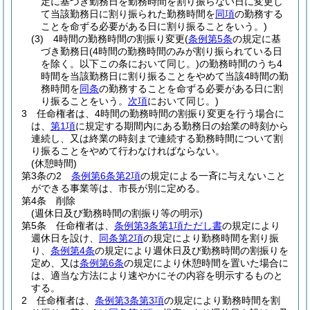
定に基づき勤務日を勤務時間を割り振らない日に変更し
て当該勤務日に割り振られた勤務時間を
同項
の勤務する
ことを命ずる必要がある日に割り振ることをいう。)
(3)
4時間の勤務時間の割振り変更
(
条例第5条
の規定に基
づき勤務日
(4時間の勤務時間のみが割り振られている日
を除く。以下この条において同じ。)
の勤務時間のうち4
時間を当該勤務日に割り振ることをやめて当該4時間の勤
務時間を
同条
の勤務することを命ずる必要がある日に割
り振ることをいう。
次項
において同じ。)
3
任命権者は、4時間の勤務時間の割振り変更を行う場合に
は、
第1項
に規定する期間内にある勤務日の始業の時刻から
連続し、又は終業の時刻まで連続する勤務時間について割
り振ることをやめて行わなければならない。
(休憩時間)
第3条の2
条例第6条第2項
の規定による一斉に与えないこと
ができる事業等は、市長が別に定める。
第4条
削除
(週休日及び勤務時間の割振り等の明示)
第5条
任命権者は、
条例第3条第1項ただし書
の規定により
週休日を設け、
同条第2項
の規定により勤務時間を割り振
り、
条例第4条
の規定により週休日及び勤務時間の割振りを
定め、又は
条例第6条
の規定により休憩時間を置いた場合に
は、適当な方法により速やかにその内容を明示するものと
する。
2
任命権者は、
条例第3条第3項
の規定により勤務時間を割