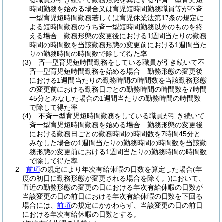
る職員が引き続いて勤務形態を異にする不斉一型育児短
時間勤務を始める場合又は育児短時間勤務職員等が不斉
一型育児短時間勤務若しくは育児休業法第17条の規定に
よる短時間勤務のうち斉一型短時間勤務以外のものを終
える場合 勤務形態の変更後における1週間当たりの勤務
時間の時間数を当該勤務形態の変更前における1週間当た
りの勤務時間の時間数で除して得た率
(3)
斉一型育児短時間勤務をしている職員が引き続いて不
斉一型育児短時間勤務を始める場合 勤務形態の変更後
における1週間当たりの勤務時間の時間数を当該勤務形態
の変更前における勤務日ごとの勤務時間の時間数を7時間
45分とみなした場合の1週間当たりの勤務時間の時間数
で除して得た率
(4)
不斉一型育児短時間勤務をしている職員が引き続いて
斉一型育児短時間勤務を始める場合 勤務形態の変更後
における勤務日ごとの勤務時間の時間数を7時間45分と
みなした場合の1週間当たりの勤務時間の時間数を当該勤
務形態の変更前における1週間当たりの勤務時間の時間数
で除して得た率
2
前項
の規定により年次有給休暇の日数を算定した場合
(年
度の初日に勤務形態が変更される場合を除く。)
において、
直近の勤務形態の変更の日における年次有給休暇の日数が
当該変更の日の前日における年次有給休暇の日数を下回る
場合には、
前項
の規定にかかわらず、当該変更の日の前日
における年次有給休暇の日数とする。