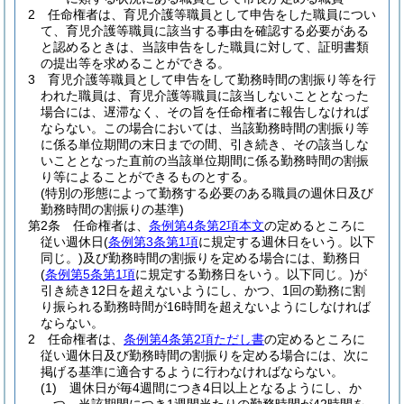
2
任命権者は、育児介護等職員として申告をした職員につい
て、育児介護等職員に該当する事由を確認する必要がある
と認めるときは、当該申告をした職員に対して、証明書類
の提出等を求めることができる。
3
育児介護等職員として申告をして勤務時間の割振り等を行
われた職員は、育児介護等職員に該当しないこととなった
場合には、遅滞なく、その旨を任命権者に報告しなければ
ならない。
この場合においては、当該勤務時間の割振り等
に係る単位期間の末日までの間、引き続き、その該当しな
いこととなった直前の当該単位期間に係る勤務時間の割振
り等によることができるものとする。
(特別の形態によって勤務する必要のある職員の週休日及び
勤務時間の割振りの基準)
第2条
任命権者は、
条例第4条第2項本文
の定めるところに
従い週休日
(
条例第3条第1項
に規定する週休日をいう。以下
同じ。)
及び勤務時間の割振りを定める場合には、勤務日
(
条例第5条第1項
に規定する勤務日をいう。以下同じ。)
が
引き続き12日を超えないようにし、かつ、1回の勤務に割
り振られる勤務時間が16時間を超えないようにしなければ
ならない。
2
任命権者は、
条例第4条第2項ただし書
の定めるところに
従い週休日及び勤務時間の割振りを定める場合には、次に
掲げる基準に適合するように行わなければならない。
(1)
週休日が毎4週間につき4日以上となるようにし、か