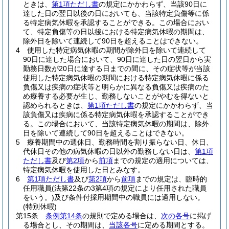
ときは、
第1項ただし書
の規定にかかわらず、当該90日に
達した日の翌日以後の日においても、当該特定負傷等に係
る特定病気休暇を承認することができる。
この場合におい
て、特定負傷等の日以後における特定病気休暇の期間は、
除外日を除いて連続して90日を超えることはできない。
4
使用した特定病気休暇の期間が除外日を除いて連続して
90日に達した場合において、90日に達した日の翌日から実
勤務日数が20日に達する日までの間に、その症状等が当該
使用した特定病気休暇の期間における特定病気休暇に係る
負傷又は疾病の症状等と明らかに異なる負傷又は疾病のた
め療養する必要が生じ、勤務しないことがやむを得ないと
認められるときは、
第1項ただし書
の規定にかかわらず、当
該負傷又は疾病に係る特定病気休暇を承認することができ
る。
この場合において、当該特定病気休暇の期間は、除外
日を除いて連続して90日を超えることはできない。
5
療養期間中の週休日、勤務時間を割り振らない日、休日、
代休日その他の病気休暇の日以外の勤務しない日は、
第1項
ただし書
及び
第2項
から
前項
までの規定の適用については、
特定病気休暇を使用した日とみなす。
6
第1項ただし書
及び
第2項
から
前項
までの規定は、臨時的
任用職員
(法第22条の3第4項の規定により任用された職員
をいう。)
及び条件付採用期間中の職員には適用しない。
(特別休暇)
第15条
条例第14条
の規則で定める場合は、
次の各号
に掲げ
る場合とし、その期間は、
当該各号
に定める期間とする。