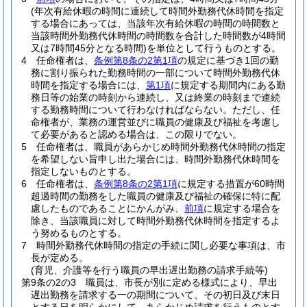
(年次有給休暇の時間に連続して時間外勤務代休時間を指定
する場合にあっては、当該年次有給休暇の時間の時間数と
当該時間外勤務代休時間の時間数を合計した時間数が4時間
又は7時間45分となる時間)
を単位として行うものとする。
4
任命権者は、
条例第8条の2第1項
の規定に基づき1回の勤
務に割り振られた勤務時間の一部について時間外勤務代休
時間を指定する場合には、
第1項
に規定する期間内にある勤
務日等の始業の時刻から連続し、又は終業の時刻まで連続
する勤務時間について行わなければならない。
ただし、任
命権者が、業務の運営並びに職員の健康及び福祉を考慮し
て必要があると認める場合は、この限りでない。
5
任命権者は、職員があらかじめ時間外勤務代休時間の指定
を希望しない旨申し出た場合には、時間外勤務代休時間を
指定しないものとする。
6
任命権者は、
条例第8条の2第1項
に規定する措置が60時間
超過時間の勤務をした職員の健康及び福祉の確保に特に配
慮したものであることにかんがみ、
前項
に規定する場合を
除き、当該職員に対して時間外勤務代休時間を指定するよ
う努めるものとする。
7
時間外勤務代休時間の指定の手続に関し必要な事項は、市
長が定める。
(育児、介護等を行う職員の早出遅出勤務の請求手続等)
第9条の2の3
職員は、市長が別に定める様式により、早出
遅出勤務を請求する一の期間について、その初日及び末日