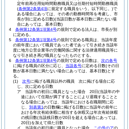
定年前再任用短時間勤務職員又は任期付短時間勤務職員
(
条例第2条第4項
に規定する職員をいう。以下同じ。)
で
ある場合にあっては、その者の勤務時間等を考慮し、市
長が別に定める日数)
(当該日数が基本日数に満たない場
合にあっては、基本日数)
4
条例第12条第1項第4号
の規則で定める法人は、市長が別
に定める。
5
条例第12条第1項第4号
の規則で定める職員は、当該年度
の前年度において職員であった者であって引き続き当該年
度に地方公営企業等の労働関係に関する法律適用職員等に
なり引き続き再び職員となったものとする。
6
条例第12条第1項第4号
の規則で定める日数は、
次の各号
に掲げる職員の区分に応じ、
当該各号
に定める日数
(その日
数が基本日数に満たない場合にあっては、基本日数)
とす
る。
(1)
次号
に掲げる職員以外の職員 次に掲げる場合に応
じ、次に定める日数
ア
当該年の初日に職員となった場合 20日
(当該年の中
途において任期が満了することにより退職することと
なる場合にあっては、当該年における在職期間に応
じ、
別表第1
の日数欄に掲げる日数)
に当該年の前年に
おける年次有給休暇に相当する休暇又は年次有給休暇
の残日数
(当該残日数が20日を超える場合にあっては、
20日)
を加えて得た日数
イ
当該年の初日後に職員となった場合
この号のア
の