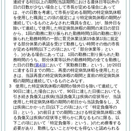
連続する8日以上の期間
(当該期間における週休日等以外の
日の日数が少ない場合として市長が定める場合にあって
は、その日数を考慮して市長が定める期間)
の特定病気休暇
を使用した職員
(この項の規定により特定病気休暇の期間が
連続しているものとみなされた職員を含む。)
が、除外日を
除いて連続して使用した特定病気休暇の期間の末日の翌日
から、1回の勤務に割り振られた勤務時間
(1回の勤務に割り
振られた勤務時間の一部に育児休業法第19条第1項に規定
する部分休業の承認を受けて勤務しない時間その他の市長
が定める時間
(以下この項において「部分休業等」とい
う。)
がある場合にあっては、1回の勤務に割り振られた勤
務時間のうち、部分休業等以外の勤務時間)
の全てを勤務し
た日の日数
(
第4項
において「実勤務日数」という。)
が20日
に達する日までの間に、再度の特定病気休暇を使用したと
きは、当該再度の特定病気休暇の期間と直前の特定病気休
暇の期間は連続しているものとみなす。
3
使用した特定病気休暇の期間が除外日を除いて連続して
90日に達した場合において、90日に達した日後においても
引き続き負傷又は疾病
(当該負傷又は疾病の症状等が、当該
使用した特定病気休暇の期間の初日から当該負傷をし、又
は疾病にかかった日
(以下この項において「特定負傷等の
日」という。)
の前日までの期間における特定病気休暇に係
る負傷又は疾病の症状等と明らかに異なるものに限る。以
下この項において「特定負傷等」という。)
のため療養する
必要があり、勤務しないことがやむを得ないと認められる