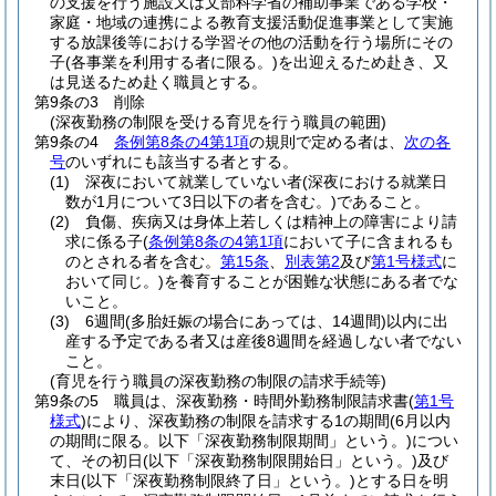
の支援を行う施設又は文部科学省の補助事業である学校・
家庭・地域の連携による教育支援活動促進事業として実施
する放課後等における学習その他の活動を行う場所にその
子
(各事業を利用する者に限る。)
を出迎えるため赴き、又
は見送るため赴く職員とする。
第9条の3
削除
(深夜勤務の制限を受ける育児を行う職員の範囲)
第9条の4
条例第8条の4第1項
の規則で定める者は、
次の各
号
のいずれにも該当する者とする。
(1)
深夜において就業していない者
(深夜における就業日
数が1月について3日以下の者を含む。)
であること。
(2)
負傷、疾病又は身体上若しくは精神上の障害により請
求に係る子
(
条例第8条の4第1項
において子に含まれるも
のとされる者を含む。
第15条
、
別表第2
及び
第1号様式
に
おいて同じ。)
を養育することが困難な状態にある者でな
いこと。
(3)
6週間
(多胎妊娠の場合にあっては、14週間)
以内に出
産する予定である者又は産後8週間を経過しない者でない
こと。
(育児を行う職員の深夜勤務の制限の請求手続等)
第9条の5
職員は、深夜勤務・時間外勤務制限請求書
(
第1号
様式
)
により、深夜勤務の制限を請求する1の期間
(6月以内
の期間に限る。以下「深夜勤務制限期間」という。)
につい
て、その初日
(以下「深夜勤務制限開始日」という。)
及び
末日
(以下「深夜勤務制限終了日」という。)
とする日を明