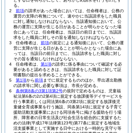
とする日を明らかにして、あらかじめ請求を行うものとす
る。
2
前項
の請求があった場合においては、任命権者は、公務の
運営の支障の有無について、速やかに当該請求をした職員
に対し通知しなければならない。
当該通知後において、公
務の運営に支障が生じる日があることが明らかとなった場
合にあっては、任命権者は、当該日の前日までに、当該請
求をした職員に対しその旨を通知しなければならない。
3
任命権者は、
前項
の規定による通知後において、公務の運
営に支障が生じる日があることが明らかとなった場合にあ
っては、当該日の前日までに、当該請求をした職員に対し
その旨を通知しなければならない。
4
任命権者は、
第1項
の請求に係る事由について確認する必
要があると認めるときは、当該請求をした職員に対して証
明書類の提出を求めることができる。
5
第1項
から
前項
までに規定するもののほか、早出遅出勤務
の請求等に関し必要な事項は、市長が定める。
6
条例第8条の3第1項第2号
の規則で定めるものは、児童福
祉法第6条の2の2第4項に規定する放課後等デイサービスを
行う事業若しくは同法第6条の3第2項に規定する放課後児
童健全育成事業を行う施設、同条第14項に規定する子育て
援助活動支援事業における同項各号に掲げる援助を行う場
所、障害者の日常生活及び社会生活を総合的に支援するた
めの法律
(平成17年法律第123号)
第77条に規定する地域生
活支援事業として実施する日中における一時的な見守り等