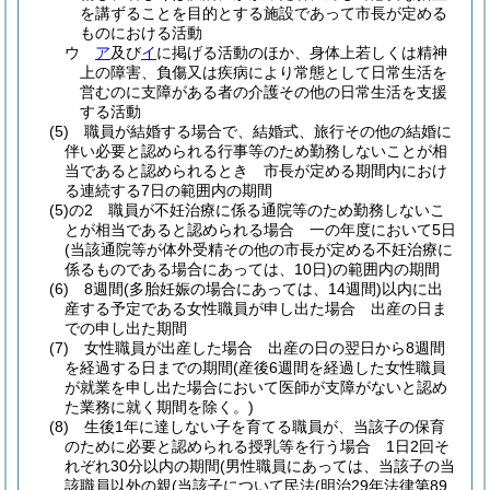
を講ずることを目的とする施設であって市長が定める
ものにおける活動
ウ
ア
及び
イ
に掲げる活動のほか、身体上若しくは精神
上の障害、負傷又は疾病により常態として日常生活を
営むのに支障がある者の介護その他の日常生活を支援
する活動
(5)
職員が結婚する場合で、結婚式、旅行その他の結婚に
伴い必要と認められる行事等のため勤務しないことが相
当であると認められるとき 市長が定める期間内におけ
る連続する7日の範囲内の期間
(5)の2
職員が不妊治療に係る通院等のため勤務しないこ
とが相当であると認められる場合 一の年度において5日
(当該通院等が体外受精その他の市長が定める不妊治療に
係るものである場合にあっては、10日)
の範囲内の期間
(6)
8週間
(多胎妊娠の場合にあっては、14週間)
以内に出
産する予定である女性職員が申し出た場合 出産の日ま
での申し出た期間
(7)
女性職員が出産した場合 出産の日の翌日から8週間
を経過する日までの期間
(産後6週間を経過した女性職員
が就業を申し出た場合において医師が支障がないと認め
た業務に就く期間を除く。)
(8)
生後1年に達しない子を育てる職員が、当該子の保育
のために必要と認められる授乳等を行う場合 1日2回そ
れぞれ30分以内の期間
(男性職員にあっては、当該子の当
該職員以外の親
(当該子について民法
(明治29年法律第89