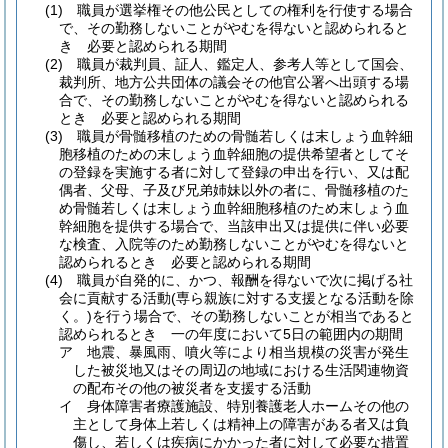
(1)
職員が選挙権その他公民としての権利を行使する場合
で、その勤務しないことがやむを得ないと認められると
き 必要と認められる期間
(2)
職員が裁判員、証人、鑑定人、参考人等として国会、
裁判所、地方公共団体の議会その他官公署へ出頭する場
合で、その勤務しないことがやむを得ないと認められる
とき 必要と認められる期間
(3)
職員が骨髄移植のための骨髄若しくは末しょう血幹細
胞移植のための末しょう血幹細胞の提供希望者としてそ
の登録を実施する者に対して登録の申出を行い、又は配
偶者、父母、子及び兄弟姉妹以外の者に、骨髄移植のた
め骨髄若しくは末しょう血幹細胞移植のため末しょう血
幹細胞を提供する場合で、当該申出又は提供に伴い必要
な検査、入院等のため勤務しないことがやむを得ないと
認められるとき 必要と認められる期間
(4)
職員が自発的に、かつ、報酬を得ないで次に掲げる社
会に貢献する活動
(専ら親族に対する支援となる活動を除
く。)
を行う場合で、その勤務しないことが相当であると
認められるとき 一の年度において5日の範囲内の期間
ア
地震、暴風雨、噴火等により相当規模の災害が発生
した被災地又はその周辺の地域における生活関連物資
の配布その他の被災者を支援する活動
イ
身体障害者療護施設、特別養護老人ホームその他の
主として身体上若しくは精神上の障害がある者又は負
傷し、若しくは疾病にかかった者に対して必要な措置