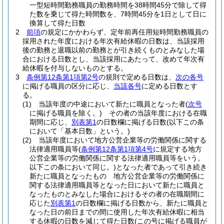
一型短時間勤務職員の勤務時間を38時間45分で除して得
た数を乗じて得た時間数を、7時間45分を1日として日に
換算して得た日数
2
前項
の規定にかかわらず、定年前再任用短時間勤務職員の
採用された年度における年次有給休暇の日数は、当該採用
後の勤務と退職以前の勤務とが引き続くものとみなした場
合における日数とし、当該採用にあたって、改めて年次有
給休暇を付与しないものとする。
3
条例第12条第1項第2号
の規則で定める日数は、
次の各号
に掲げる職員の区分に応じ、
当該各号
に定める日数とす
る。
(1)
当該年度の中途において新たに職員となった者
(
次号
に掲げる職員を除く。)
その者の当該年度における在職
期間に応じ、
別表第1
の日数欄に掲げる日数
(以下この条
において「基本日数」という。)
(2)
当該年度において地方公営企業等の労働関係に関する
法律適用職員等
(
条例第12条第1項第4号
に規定する地方
公営企業等の労働関係に関する法律適用職員等をいう。
以下この条において同じ。)
となった者であって引き続き
新たに職員となったもの 地方公営企業等の労働関係に
関する法律適用職員等となった日において新たに職員と
なったものとみなした場合におけるその者の在職期間に
応じた
別表第1
の日数欄に掲げる日数から、新たに職員と
なった日の前日までの間に使用した年次有給休暇に相当
する休暇の日数を減じて得た日数
(この号に掲げる職員が