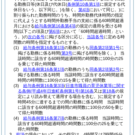
る勤務日等
(休日及び代休日
(
条例第10条第1項
に規定する代
休日をいう。以下同じ。)
を除く。
第4項
において同じ。)
に
割り振られた勤務時間のうち、時間外勤務代休時間の指定
に代えようとする時間外勤務手当の支給に係る60時間超過
月における
給与条例第16条第4項
の規定の適用を受ける時
間
(以下この項及び
第6項
において「60時間超過時間」とい
う。)
の
次の各号
に掲げる区分に応じ、
当該各号
に定める時
間数の時間を指定するものとする。
(1)
給与条例第16条第1項
の勤務のうち
同条第2項第1号
に
掲げる勤務に係る時間
(
第3号
に掲げる時間を除く。)
当
該時間に該当する60時間超過時間の時間数に100分の25
を乗じて得た時間数
(2)
給与条例第16条第1項
の勤務のうち
同条第2項第2号
に
掲げる勤務に係る時間 当該時間に該当する60時間超過
時間の時間数に100分の15を乗じて得た時間数
(3)
給与条例第16条第3項
(
日進市職員の育児休業等に関す
る条例
(平成4年日進町条例第1号)
第16条
又は
第18条
の規
定により読み替えて適用する場合を含む。)
に規定する7
時間45分に達するまでの間の勤務に係る時間 当該時間
に該当する60時間超過時間の時間数に100分の50を乗じ
て得た時間数
(4)
給与条例第16条第7項
の勤務に係る時間 当該時間に
該当する60時間超過時間の時間数に100分の25を乗じて
得た時間数
3
前項
の場合において、その指定は、4時間又は7時間45分