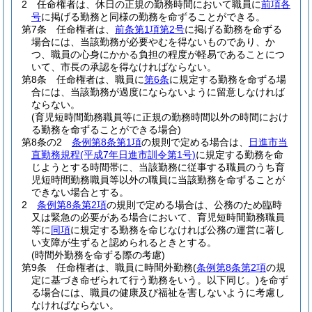
2
任命権者は、休日の正規の勤務時間において職員に
前項各
号
に掲げる勤務と同様の勤務を命ずることができる。
第7条
任命権者は、
前条第1項第2号
に掲げる勤務を命ずる
場合には、当該勤務が必要やむを得ないものであり、か
つ、職員の心身にかかる負担の程度が軽易であることにつ
いて、市長の承認を得なければならない。
第8条
任命権者は、職員に
第6条
に規定する勤務を命ずる場
合には、当該勤務が過度にならないように留意しなければ
ならない。
(育児短時間勤務職員等に正規の勤務時間以外の時間におけ
る勤務を命ずることができる場合)
第8条の2
条例第8条第1項
の規則で定める場合は、
日進市当
直勤務規程
(平成7年日進市訓令第1号)
に規定する勤務を命
じようとする時間帯に、当該勤務に従事する職員のうち育
児短時間勤務職員等以外の職員に当該勤務を命ずることが
できない場合とする。
2
条例第8条第2項
の規則で定める場合は、公務のため臨時
又は緊急の必要がある場合において、育児短時間勤務職員
等に
同項
に規定する勤務を命じなければ公務の運営に著し
い支障が生ずると認められるときとする。
(時間外勤務を命ずる際の考慮)
第9条
任命権者は、職員に時間外勤務
(
条例第8条第2項
の規
定に基づき命ぜられて行う勤務をいう。以下同じ。)
を命ず
る場合には、職員の健康及び福祉を害しないように考慮し
なければならない。