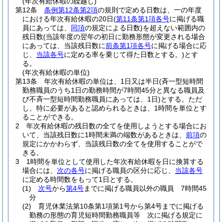
(年次有給休暇の繰越し)
第12条
条例第12条第2項
の規則で定める日数は、一の年度
における年次有給休暇の20日
(
第11条第1項各号
に掲げる職
員にあっては、
同項
の規定による日数)
を超えない範囲内の
残日数
(当該年度の翌年の初日に勤務形態が変更される場合
にあっては、当該残日数に
前条第1項各号
に掲げる場合に応
じ、
当該各号
に定める率を乗じて得た日数とする。)
とす
る。
(年次有給休暇の単位)
第13条
年次有給休暇の単位は、1日又は半日
(斉一型短時間
勤務職員のうち1日の勤務時間が7時間45分と異なる職員及
び不斉一型短時間勤務職員にあっては、1日)
とする。
ただ
し、特に必要があると認められるときは、1時間を単位とす
ることができる。
2
年次有給休暇の残日数の全てを使用しようとする場合にお
いて、当該残日数に1時間未満の端数があるときは、
前項
の
規定にかかわらず、当該残日数の全てを使用することがで
きる。
3
1時間を単位として使用した年次有給休暇を日に換算する
場合には、
次の各号
に掲げる職員の区分に応じ、
当該各号
に定める時間数をもって1日とする。
(1)
次号
から
第4号
までに掲げる職員以外の職員 7時間45
分
(2)
育児休業法第10条第1項第1号から第4号までに掲げる
勤務の形態の育児短時間勤務職員等 次に掲げる規定に