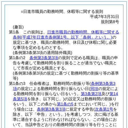
○日進市職員の勤務時間、休暇等に関する規則
平成7年3月31日
規則第8号
(趣旨)
第1条
この規則は、
日進市職員の勤務時間、休暇等に関する
条例
(平成7年日進市条例第1号。以下「条例」という。)
の
規定に基づき、職員の勤務時間、休日及び休暇に関し必要
な事項を定めるものとする。
(条例第3条第3項の適用除外職員)
第1条の2
条例第3条第3項
の規則で定める職員は、職員の申
告を考慮して勤務時間を割り振ることが適当でない職員と
して市長が定める職員とする。
(条例第3条第3項の規定に基づく勤務時間の割振り等の基準
等)
第1条の3
任命権者は、勤務時間の割振り等
(
条例第3条第3
項
の規定による勤務時間を割り振らない日
(
同項
の規定によ
る勤務時間を割り振らない日をいう。
第3条第2項
及び
第14
条第5項
を除き、以下同じ。)
の設定又は勤務時間の割振り
をいう。以下この条から
第1条の5
までにおいて同じ。)
を行
う場合には、
条例第3条第3項
に規定する申告
(
次条第1号
を
除き、以下「申告」という。)
を考慮しつつ、次に掲げる基
準に適合するように行わなければならない。
この場合にお
いて、当該申告どおりの勤務時間の割振り等を行うことに