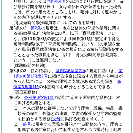
り振り、若しくは
同条第4項
の規定により週休日を設け、及
び勤務時間を割り振り、又は週休日の振替等を行った場合
には、市長の定めるところにより、職員に対して速やかに
その内容を通知するものとする。
(育児短時間勤務職員等についての適用除外)
第5条の2
第2条
の規定は、地方公務員の育児休業等に関す
る法律
(平成3年法律第110号。以下「育児休業法」とい
う。)
第10条第3項の規定により同条第1項に規定する育児
短時間勤務
(以下「育児短時間勤務」という。)
の承認を受
けた職員
(育児休業法第17条の規定による短時間勤務をする
こととなった職員を含む。以下「育児短時間勤務職員等」
という。)
には適用しない。
(休憩時間の短縮)
第5条の3
任命権者は、
条例第6条第2項
の規定に基づき、
第
1条の6第1項第2号
に掲げる場合に該当する職員から申出が
あった場合には、公務の運営に支障がある場合を除き、
条
例第6条第1項
の休憩時間を45分とすることができる。
(宿日直勤務)
第6条
条例第8条第1項
の規則で定める断続的な勤務は、次
に掲げる勤務とする。
(1)
本来の勤務に従事しないで行う庁舎、設備、備品、書
類等の保全、外部との連絡、文書の収受及び庁内の監視
を目的とする勤務
(
次号
に掲げる勤務を除く。)
(2)
前号
に規定する業務を目的とする勤務のうち、庁舎に
附属する居住室において私生活を営みつつ常時行う勤務