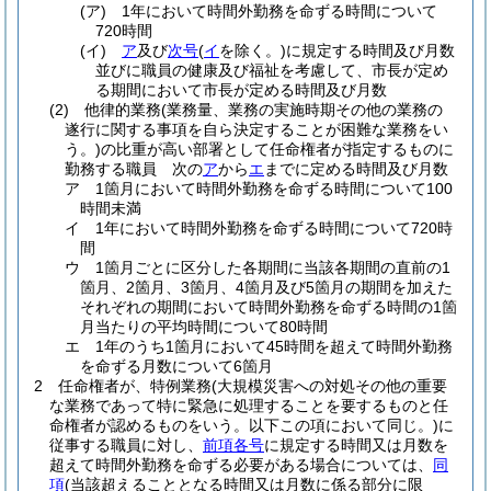
(ア)
1年において時間外勤務を命ずる時間について
720時間
(イ)
ア
及び
次号
(
イ
を除く。)
に規定する時間及び月数
並びに職員の健康及び福祉を考慮して、市長が定め
る期間において市長が定める時間及び月数
(2)
他律的業務
(業務量、業務の実施時期その他の業務の
遂行に関する事項を自ら決定することが困難な業務をい
う。)
の比重が高い部署として任命権者が指定するものに
勤務する職員 次の
ア
から
エ
までに定める時間及び月数
ア
1箇月において時間外勤務を命ずる時間について100
時間未満
イ
1年において時間外勤務を命ずる時間について720時
間
ウ
1箇月ごとに区分した各期間に当該各期間の直前の1
箇月、2箇月、3箇月、4箇月及び5箇月の期間を加えた
それぞれの期間において時間外勤務を命ずる時間の1箇
月当たりの平均時間について80時間
エ
1年のうち1箇月において45時間を超えて時間外勤務
を命ずる月数について6箇月
2
任命権者が、特例業務
(大規模災害への対処その他の重要
な業務であって特に緊急に処理することを要するものと任
命権者が認めるものをいう。以下この項において同じ。)
に
従事する職員に対し、
前項各号
に規定する時間又は月数を
超えて時間外勤務を命ずる必要がある場合については、
同
項
(当該超えることとなる時間又は月数に係る部分に限