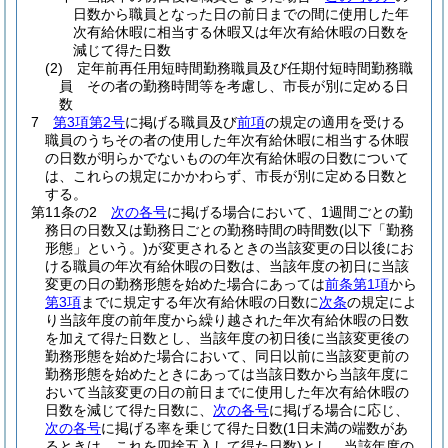
日数から職員となった日の前日までの間に使用した年
次有給休暇に相当する休暇又は年次有給休暇の日数を
減じて得た日数
(2)
定年前再任用短時間勤務職員及び任期付短時間勤務職
員 その者の勤務時間等を考慮し、市長が別に定める日
数
7
第3項第2号
に掲げる職員及び
前項
の規定の適用を受ける
職員のうちその者の使用した年次有給休暇に相当する休暇
の日数が明らかでないものの年次有給休暇の日数について
は、これらの規定にかかわらず、市長が別に定める日数と
する。
第11条の2
次の各号
に掲げる場合において、1週間ごとの勤
務日の日数又は勤務日ごとの勤務時間の時間数
(以下「勤務
形態」という。)
が変更されるときの当該変更の日以後にお
ける職員の年次有給休暇の日数は、当該年度の初日に当該
変更の日の勤務形態を始めた場合にあっては
前条第1項
から
第3項
までに規定する年次有給休暇の日数に
次条
の規定によ
り当該年度の前年度から繰り越された年次有給休暇の日数
を加えて得た日数とし、当該年度の初日後に当該変更後の
勤務形態を始めた場合において、同日以前に当該変更前の
勤務形態を始めたときにあっては当該日数から当該年度に
おいて当該変更の日の前日までに使用した年次有給休暇の
日数を減じて得た日数に、
次の各号
に掲げる場合に応じ、
次の各号
に掲げる率を乗じて得た日数
(1日未満の端数があ
るときは、これを四捨五入して得た日数)
とし、当該年度の