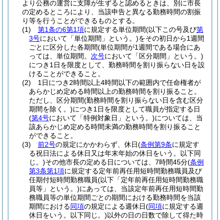
より公務の運営に支障が生ずると認めるときは、別に市長
の定めるところにより、当該申告と異なる勤務時間の割振
り等を行うことができるものとする。
(1)
第1条の6第1項
に規定する単位期間
(以下この号及び
第
3号
において「単位期間」という。)
をその初日から1週間
ごとに区分した各期間
(単位期間が1週間である場合にあ
っては、単位期間。
次号
において「区分期間」という。)
につき1日を限度として、勤務時間を割り振らない日を設
けることができること。
(2)
1日につき2時間以上4時間以下の範囲内で任命権者が
あらかじめ定める時間以上の勤務時間を割り振ること。
ただし、区分期間
(勤務時間を割り振らない日を含む区分
期間を除く。)
につき1日を限度として職員が指定する日
(
第4号
において「特例対象日」という。)
については、当
該あらかじめ定める時間未満の勤務時間を割り振ること
ができること。
(3)
前2号
の規定にかかわらず、休日
(
条例第9条
に規定す
る祝日法による休日又は年末年始の休日をいう。以下同
じ。)
その他市長の定める日については、7時間45分
(
条例
第3条第1項
に規定する定年前再任用短時間勤務職員及び
任期付短時間勤務職員
(以下「定年前再任用短時間勤務職
員等」という。)
にあっては、当該定年前再任用短時間勤
務職員等の単位期間ごとの期間における勤務時間を当該
期間における
同項
の規定による週休日
(
同項
に規定する週
休日をいう。以下同じ。)
以外の日の日数で除して得た時