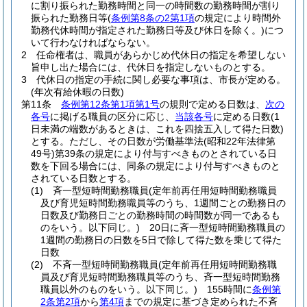
に割り振られた勤務時間と同一の時間数の勤務時間が割り
振られた勤務日等
(
条例第8条の2第1項
の規定により時間外
勤務代休時間が指定された勤務日等及び休日を除く。)
につ
いて行わなければならない。
2
任命権者は、職員があらかじめ代休日の指定を希望しない
旨申し出た場合には、代休日を指定しないものとする。
3
代休日の指定の手続に関し必要な事項は、市長が定める。
(年次有給休暇の日数)
第11条
条例第12条第1項第1号
の規則で定める日数は、
次の
各号
に掲げる職員の区分に応じ、
当該各号
に定める日数
(1
日未満の端数があるときは、これを四捨五入して得た日数)
とする。
ただし、その日数が労働基準法
(昭和22年法律第
49号)
第39条の規定により付与すべきものとされている日
数を下回る場合には、同条の規定により付与すべきものと
されている日数とする。
(1)
斉一型短時間勤務職員
(定年前再任用短時間勤務職員
及び育児短時間勤務職員等のうち、1週間ごとの勤務日の
日数及び勤務日ごとの勤務時間の時間数が同一であるも
のをいう。以下同じ。)
20日に斉一型短時間勤務職員の
1週間の勤務日の日数を5日で除して得た数を乗じて得た
日数
(2)
不斉一型短時間勤務職員
(定年前再任用短時間勤務職
員及び育児短時間勤務職員等のうち、斉一型短時間勤務
職員以外のものをいう。以下同じ。)
155時間に
条例第
2条第2項
から
第4項
までの規定に基づき定められた不斉