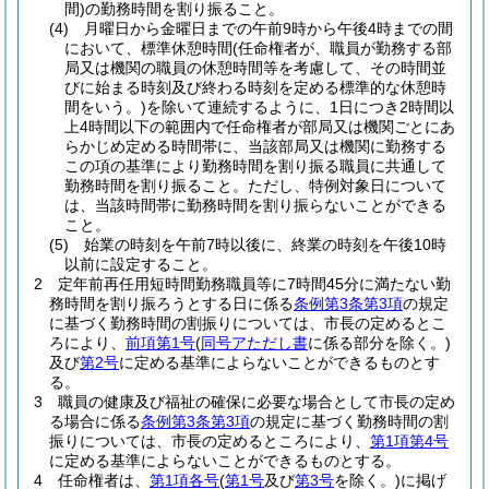
間)
の勤務時間を割り振ること。
(4)
月曜日から金曜日までの午前9時から午後4時までの間
において、標準休憩時間
(任命権者が、職員が勤務する部
局又は機関の職員の休憩時間等を考慮して、その時間並
びに始まる時刻及び終わる時刻を定める標準的な休憩時
間をいう。)
を除いて連続するように、1日につき2時間以
上4時間以下の範囲内で任命権者が部局又は機関ごとにあ
らかじめ定める時間帯に、当該部局又は機関に勤務する
この項の基準により勤務時間を割り振る職員に共通して
勤務時間を割り振ること。
ただし、特例対象日について
は、当該時間帯に勤務時間を割り振らないことができる
こと。
(5)
始業の時刻を午前7時以後に、終業の時刻を午後10時
以前に設定すること。
2
定年前再任用短時間勤務職員等に7時間45分に満たない勤
務時間を割り振ろうとする日に係る
条例第3条第3項
の規定
に基づく勤務時間の割振りについては、市長の定めるとこ
ろにより、
前項第1号
(
同号アただし書
に係る部分を除く。)
及び
第2号
に定める基準によらないことができるものとす
る。
3
職員の健康及び福祉の確保に必要な場合として市長の定め
る場合に係る
条例第3条第3項
の規定に基づく勤務時間の割
振りについては、市長の定めるところにより、
第1項第4号
に定める基準によらないことができるものとする。
4
任命権者は、
第1項各号
(
第1号
及び
第3号
を除く。)
に掲げ