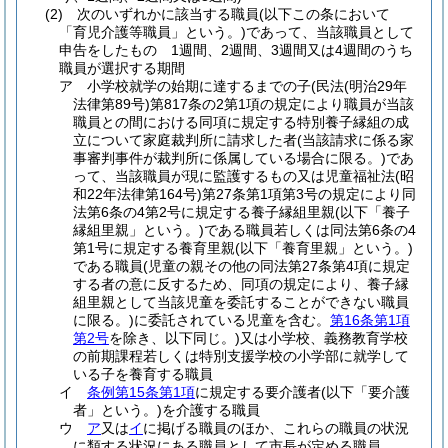
(2)
次のいずれかに該当する職員
(以下この条において
「育児介護等職員」という。)
であって、当該職員として
申告をしたもの 1週間、2週間、3週間又は4週間のうち
職員が選択する期間
ア
小学校就学の始期に達するまでの子
(民法
(明治29年
法律第89号)
第817条の2第1項の規定により職員が当該
職員との間における同項に規定する特別養子縁組の成
立について家庭裁判所に請求した者
(当該請求に係る家
事審判事件が裁判所に係属している場合に限る。)
であ
って、当該職員が現に監護するもの又は児童福祉法
(昭
和22年法律第164号)
第27条第1項第3号の規定により同
法第6条の4第2号に規定する養子縁組里親
(以下「養子
縁組里親」という。)
である職員若しくは同法第6条の4
第1号に規定する養育里親
(以下「養育里親」という。)
である職員
(児童の親その他の同法第27条第4項に規定
する者の意に反するため、同項の規定により、養子縁
組里親として当該児童を委託することができない職員
に限る。)
に委託されている児童を含む。
第16条第1項
第2号
を除き、以下同じ。)
又は小学校、義務教育学校
の前期課程若しくは特別支援学校の小学部に就学して
いる子を養育する職員
イ
条例第15条第1項
に規定する要介護者
(以下「要介護
者」という。)
を介護する職員
ウ
ア
又は
イ
に掲げる職員のほか、これらの職員の状況
に類する状況にある職員として市長が定める職員