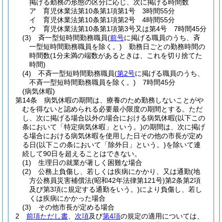
掲げる勤務の形態の区分に応じ、次に掲げる時間数
ア
育児休業法第10条第1項第1号 3時間55分
イ
育児休業法第10条第1項第2号 4時間55分
ウ
育児休業法第10条第1項第3号又は第4号 7時間45分
(3)
斉一型短時間勤務職員
(
前号
に掲げる職員のうち、斉
一型短時間勤務職員を除く。)
勤務日ごとの勤務時間の
時間数
(1分未満の端数があるときは、これを切り捨てた
時間)
(4)
不斉一型短時間勤務職員
(
第2号
に掲げる職員のうち、
不斉一型短時間勤務職員を除く。)
7時間45分
(病気休暇)
第14条
病気休暇の期間は、療養のため勤務しないことがや
むを得ないと認められる必要最小限度の期間とする。
ただ
し、次に掲げる場合以外の場合における病気休暇
(以下この
条において「特定病気休暇」という。)
の期間は、次に掲げ
る場合における病気休暇を使用した日その他の市長が定め
る日
(以下この条において「除外日」という。)
を除いて連
続して90日を超えることはできない。
(1)
生理日の就業が著しく困難な場合
(2)
公務上負傷し、若しくは疾病にかかり、又は通勤
(地
方公務員災害補償法
(昭和42年法律第121号)
第2条第2項
及び第3項に規定する通勤をいう。)
により負傷し、若し
くは疾病にかかった場合
(3)
その他市長が定める場合
2
前項ただし書
、
次項
及び
第4項
の規定の適用については、