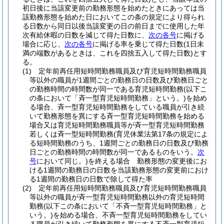
初日後に当該変更前の勤務形態を始めたときにあっては当
該勤務形態を始めた日においてこの条の規定により得られ
る日数から同日以後当該変更の日の前日までに使用した年
次有給休暇の日数を減じて得た日数に、
次の各号
に掲げる
場合に応じ、
次の各号
に掲げる率を乗じて得た日数
(1日未
満の端数があるときは、これを四捨五入して得た日数)
とす
る。
(1)
定年前再任用短時間勤務職員及び育児短時間勤務職員
等以外の職員が1週間ごとの勤務日の日数及び勤務日ごと
の勤務時間の時間数が同一である育児短時間勤務
(以下こ
の条において「斉一型育児短時間勤務」という。)
を始め
る場合、斉一型育児短時間勤務をしている職員が引き続
いて勤務形態を異にする斉一型育児短時間勤務を始める
場合又は育児短時間勤務職員等が斉一型育児短時間勤務
若しくは斉一型短時間勤務
(育児休業法第17条の規定によ
る短時間勤務のうち、1週間ごとの勤務日の日数及び勤務
日ごとの勤務時間の時間数が同一であるものをいう。
次
号
において同じ。)
を終える場合 勤務形態の変更後にお
ける1週間の勤務日の日数を当該勤務形態の変更前におけ
る1週間の勤務日の日数で除して得た率
(2)
定年前再任用短時間勤務職員及び育児短時間勤務職員
等以外の職員が斉一型育児短時間勤務以外の育児短時間
勤務
(以下この条において「不斉一型育児短時間勤務」と
いう。)
を始める場合、不斉一型育児短時間勤務をしてい