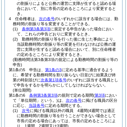
の割振りによると公務の運営に支障が生ずると認める場
合において、別に市長の定めるところにより変更すると
き。
4
任命権者は、
次の各号
のいずれかに該当する場合には、勤
務時間の割振り等を変更することができる。
(1)
条例第3条第3項
に規定する申告があった場合におい
て、これらの申告どおりに変更するとき。
(2)
勤務時間の割振り等を行った後に生じた事由により、
当該勤務時間の割振り等の変更を行わなければ公務の運
営に支障が生ずると認める場合において、別に任命権者
の定めるところにより変更するとき。
(勤務時間法第3条第3項の規定による勤務時間の割振り等の
申告)
第1条の5
申告は、
第1条の3
に定める基準に適合するよう
に、希望する勤務時間を割り振らない日並びに始業及び終
業の時刻並びに
次条第1項各号
のいずれに該当する職員とし
て申告をするかを明らかにしてしなければならない。
(単位期間)
第1条の6
条例第3条第3項
の規則で定める期間
(
第3項
におい
て「単位期間」という。)
は、
次の各号
に掲げる職員の区分
に応じ、
当該各号
に定める期間とする。
(1)
次号
に掲げる職員以外の職員 4週間
(4週間では適正
に勤務時間の割振り等を行うことができない場合として
市長の定める場合にあっては、市長の定めるところによ
り、1週間、2週間又は3週間)