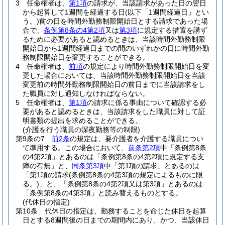
3
任命権者は、
第1項
の請求が、当該請求があった日の翌日
から起算して1週間を経過する日
(以下「1週間経過日」とい
う。)
前の日を時間外勤務制限開始日とする請求であった場
合で、
条例第8条の4第2項
又は
第3項
に規定する措置を講ず
るために必要があると認めるときは、当該時間外勤務制限
開始日から1週間経過日までの間のいずれかの日に時間外勤
務制限開始日を変更することができる。
4
任命権者は、
前項
の規定により時間外勤務制限開始日を変
更した場合においては、当該時間外勤務制限開始日を当該
変更前の時間外勤務制限開始日の前日までに当該請求をし
た職員に対し通知しなければならない。
5
任命権者は、
第1項
の請求に係る事由について確認する必
要があると認めるときは、当該請求をした職員に対して証
明書類の提出を求めることができる。
(介護を行う職員の深夜勤務等の制限)
第9条の7
前2条
の規定は、要介護者を介護する職員につい
て準用する。
この場合において、
前条第2項
中「条例第8条
の4第2項」とあるのは「条例第8条の4第2項に規定する支
障の有無」と、
同条第3項
中「第1項の請求」とあるのは
「第1項の請求
(条例第8条の4第3項の規定によるものに限
る。)
」と、「条例第8条の4第2項又は第3項」とあるのは
「条例第8条の4第3項」と読み替えるものとする。
(代休日の指定)
第10条
代休日の指定は、勤務することを命じた休日を起算
日とする8週間後の日までの期間内にあり、かつ、当該休日