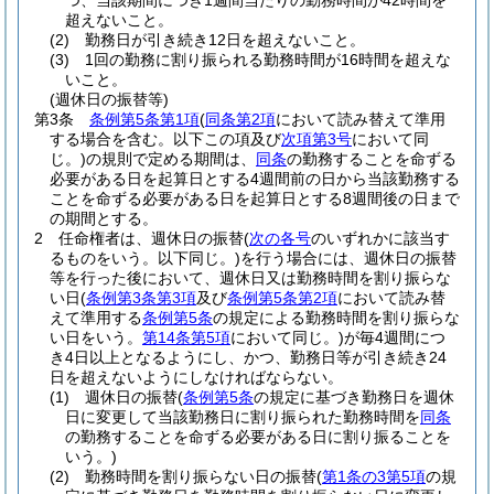
つ、当該期間につき1週間当たりの勤務時間が42時間を
超えないこと。
(2)
勤務日が引き続き12日を超えないこと。
(3)
1回の勤務に割り振られる勤務時間が16時間を超えな
いこと。
(週休日の振替等)
第3条
条例第5条第1項
(
同条第2項
において読み替えて準用
する場合を含む。以下この項及び
次項第3号
において同
じ。)
の規則で定める期間は、
同条
の勤務することを命ずる
必要がある日を起算日とする4週間前の日から当該勤務する
ことを命ずる必要がある日を起算日とする8週間後の日まで
の期間とする。
2
任命権者は、週休日の振替
(
次の各号
のいずれかに該当す
るものをいう。以下同じ。)
を行う場合には、週休日の振替
等を行った後において、週休日又は勤務時間を割り振らな
い日
(
条例第3条第3項
及び
条例第5条第2項
において読み替
えて準用する
条例第5条
の規定による勤務時間を割り振らな
い日をいう。
第14条第5項
において同じ。)
が毎4週間につ
き4日以上となるようにし、かつ、勤務日等が引き続き24
日を超えないようにしなければならない。
(1)
週休日の振替
(
条例第5条
の規定に基づき勤務日を週休
日に変更して当該勤務日に割り振られた勤務時間を
同条
の勤務することを命ずる必要がある日に割り振ることを
いう。)
(2)
勤務時間を割り振らない日の振替
(
第1条の3第5項
の規