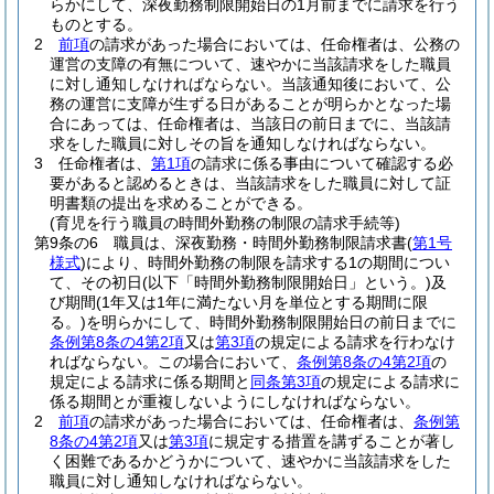
らかにして、深夜勤務制限開始日の1月前までに請求を行う
ものとする。
2
前項
の請求があった場合においては、任命権者は、公務の
運営の支障の有無について、速やかに当該請求をした職員
に対し通知しなければならない。
当該通知後において、公
務の運営に支障が生ずる日があることが明らかとなった場
合にあっては、任命権者は、当該日の前日までに、当該請
求をした職員に対しその旨を通知しなければならない。
3
任命権者は、
第1項
の請求に係る事由について確認する必
要があると認めるときは、当該請求をした職員に対して証
明書類の提出を求めることができる。
(育児を行う職員の時間外勤務の制限の請求手続等)
第9条の6
職員は、深夜勤務・時間外勤務制限請求書
(
第1号
様式
)
により、時間外勤務の制限を請求する1の期間につい
て、その初日
(以下「時間外勤務制限開始日」という。)
及
び期間
(1年又は1年に満たない月を単位とする期間に限
る。)
を明らかにして、時間外勤務制限開始日の前日までに
条例第8条の4第2項
又は
第3項
の規定による請求を行わなけ
ればならない。
この場合において、
条例第8条の4第2項
の
規定による請求に係る期間と
同条第3項
の規定による請求に
係る期間とが重複しないようにしなければならない。
2
前項
の請求があった場合においては、任命権者は、
条例第
8条の4第2項
又は
第3項
に規定する措置を講ずることが著し
く困難であるかどうかについて、速やかに当該請求をした
職員に対し通知しなければならない。