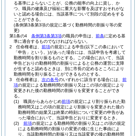
る基準によらないことが、公務の能率の向上に資し、か
つ、職員の健康及び福祉に重大な影響を及ぼすおそれがな
いと認める場合には、当該基準について別段の定めをする
ことができる。
(条例第3条第3項の規定に基づく勤務時間の割振り等の変
更)
第1条の4
条例第3条第3項
の職員の申告は、
前条
に定める基
準に適合するものでなければならない。
2
任命権者は、
前項
の規定による申告
(以下この条において
「申告」という。)
があった場合には、当該申告を考慮して
勤務時間を割り振るものとする。
この場合において、当該
申告どおりの勤務時間の割振りによると公務の運営に支障
が生ずると認めるときは、別に市長の定めるところにより
勤務時間を割り振ることができるものとする。
3
任命権者は、
次の各号
のいずれかに該当する場合には、
前
項
の規定による勤務時間の割振り又はこの項の規定により
変更された後の勤務時間の割振りを変更することができ
る。
(1)
職員からあらかじめ
前項
の規定により割り振られた勤
務時間又はこの項の規定により割振りを変更された後の
勤務時間の始業又は終業の時刻について変更の申告があ
った場合において、当該申告どおりに変更するとき。
(2)
前項
の規定による勤務時間の割振り又はこの項の規定
による勤務時間の割振りの変更の後に生じた事由によ
り、当該勤務時間の割振り又は当該変更の後の勤務時間