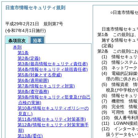
日進市情報セキュリティ規則
○日進市情報
平成29年2月21日 規則第7号
日進市情報セキュリ
(令和7年4月1日施行)
第1条
この規則は
施する情報セキュ
条項目次
沿革
(定義)
本則
第2条
この規則に
第1条
(1)
情報セキュリ
第2条
(定義)
(2)
情報システム
第3条
(最高情報セキュリティ責任者)
(3)
ネットワーク
第4条
(情報セキュリティ統括責任者)
(4)
電磁的記録媒
第5条
(対象とする脅威)
理の用に供され
第6条
(適用範囲)
(5)
情報資産 情
第7条
(情報セキュリティ対策)
校及び中学校が
第8条
(遵守義務)
(6)
情報セキュリ
第9条
(情報セキュリティ監査及び自己
(7)
機密性 情報
点検の実施)
(8)
完全性 情報
第10条
(情報セキュリティポリシーの
(9)
可用性 情報
見直し)
(10)
個人番号利
第11条
(情報セキュリティ対策基準)
(11)
LGWAN接
第12条
(情報セキュリティ対策実施手
(12)
インターネ
順)
扱うデータをい
第13条
(委任)