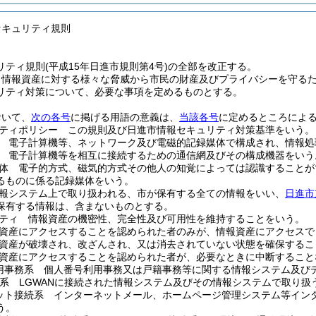
セキュリティ規則
ティ規則(平成15年日進市規則第4号)の全部を改正する。
、情報資産に対する様々な脅威から市民の財産及びプライバシーを守る
リティ対策について、必要な事項を定めるものとする。
おいて、
次の各号
に掲げる用語の意義は、
当該各号
に定めるところによ
ティポリシー この規則及び日進市情報セキュリティ対策基準をいう。
 電子計算機等、ネットワーク及び電磁的記録媒体で構成され、情報処
 電子計算機等を相互に接続するための通信網及びその構成機器をいう
体 電子的方式、磁気的方式その他人の知覚によっては認識することが
るものに係る記録媒体をいう。
報システム上で取り扱われる、市が保有する全ての情報をいい、
日進市
保有する情報は、含まないものとする。
ティ 情報資産の機密性、完全性及び可用性を維持することをいう。
資産にアクセスすることを認められた者のみが、情報資産にアクセスで
資産が破壊され、改ざんされ、又は消去されていない状態を確保するこ
資産にアクセスすることを認められた者が、必要なときに中断すること
用事務系 個人番号利用事務又は戸籍事務等に関する情報システム及び
続系 LGWANに接続された情報システム及びその情報システムで取り扱
ット接続系 インターネットメール、ホームページ管理システム等イン
う。