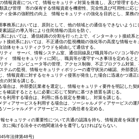
の情報資産について、情報セキュリティ対策を推進し、及び管理するた
類及び管理 市の保有する情報資産を機密性、完全性及び可用性に応じ
ティ全体の強靭性の向上 情報セキュリティの強化を目的とし、業務の
。
用事務系においては、原則として、他の領域との通信をできないように
要素認証の導入等により住民情報の流出を防ぐ。
接続系においては、通信経路の分割を行った上で、インターネット接続系
ット接続系においては、不正通信の監視機能の強化等の高度な情報セキ
自治体セキュリティクラウドを経由して通信する。
リティ サーバ、情報システム室、通信回線及び職員等のパソコン等の
ティ 情報セキュリティに関し、職員等が遵守すべき事項を定めるとと
リティ コンピュータ等の管理、アクセス制御、不正プログラム対策、
ステムの監視、情報セキュリティポリシーの遵守状況の確認、外部委託
じ、情報資産に対するセキュリティ侵害が発生した場合に迅速かつ適正
次の対策を講じる。
る場合は、外部委託業者を選定し、情報セキュリティ要件を明記した契
とを確認するとともに必要に応じて契約に基づき措置を講じる。
スを利用する場合は、利用に係る規定を整備し、対策を講じる。
メディアサービスを利用する場合は、ソーシャルメディアサービスの運
るソーシャルメディアサービスごとの責任者を定める。
情報セキュリティの重要性について共通の認識を持ち、情報資産を保護
、次に掲げる法令その他関連法令を遵守しなければならない。
和45年法律第48号)