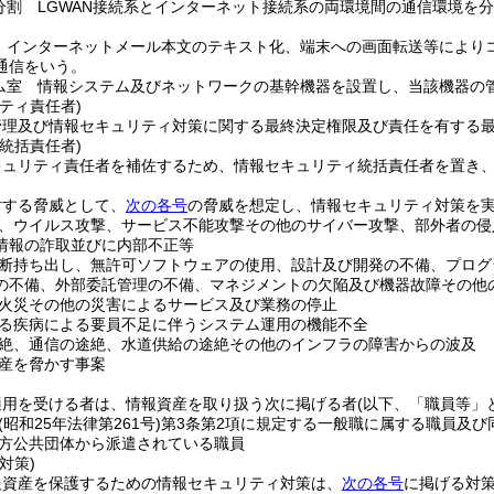
分割 LGWAN接続系とインターネット接続系の両環境間の通信環境を
 インターネットメール本文のテキスト化、端末への画面転送等により
通信をいう。
ム室 情報システム及びネットワークの基幹機器を設置し、当該機器の
ティ責任者)
管理及び情報セキュリティ対策に関する最終決定権限及び責任を有する
統括責任者)
キュリティ責任者を補佐するため、情報セキュリティ統括責任者を置き
対する脅威として、
次の各号
の脅威を想定し、情報セキュリティ対策を
、ウイルス攻撃、サービス不能攻撃その他のサイバー攻撃、部外者の侵
情報の詐取並びに内部不正等
断持ち出し、無許可ソフトウェアの使用、設計及び開発の不備、プログ
の不備、外部委託管理の不備、マネジメントの欠陥及び機器故障その他
火災その他の災害によるサービス及び業務の停止
る疾病による要員不足に伴うシステム運用の機能不全
絶、通信の途絶、水道供給の途絶その他のインフラの障害からの波及
産を脅かす事案
適用を受ける者は、情報資産を取り扱う次に掲げる者
(以下、「職員等」
(昭和25年法律第261号)
第3条第2項に規定する一般職に属する職員及び
方公共団体から派遣されている職員
対策)
報資産を保護するための情報セキュリティ対策は、
次の各号
に掲げる対