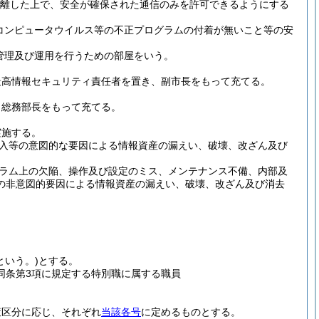
分離した上で、安全が確保された通信のみを許可できるようにする
コンピュータウイルス等の不正プログラムの付着が無いこと等の安
管理及び運用を行うための部屋をいう。
最高情報セキュリティ責任者を置き、副市長をもって充てる。
、総務部長をもって充てる。
実施する。
入等の意図的な要因による情報資産の漏えい、破壊、改ざん及び
ラム上の欠陥、操作及び設定のミス、メンテナンス不備、内部及
の非意図的要因による情報資産の漏えい、破壊、改ざん及び消去
という。)
とする。
同条第3項に規定する特別職に属する職員
策区分に応じ、それぞれ
当該各号
に定めるものとする。