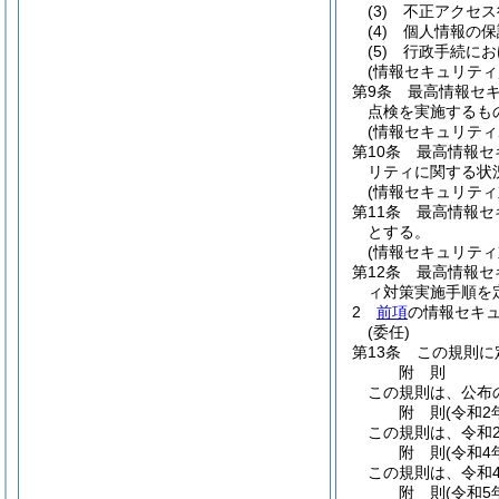
(3)
不正アクセス
(4)
個人情報の保
(5)
行政手続にお
(情報セキュリテ
第9条
最高情報セ
点検を実施するも
(情報セキュリティ
第10条
最高情報セ
リティに関する状
(情報セキュリティ
第11条
最高情報セ
とする。
(情報セキュリティ
第12条
最高情報セ
ィ対策実施手順を
2
前項
の情報セキ
(委任)
第13条
この規則に
附
則
この規則は、公布
附
則
(令和2
この規則は、令和
附
則
(令和4
この規則は、令和
附
則
(令和5