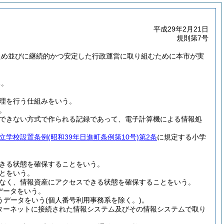
平成29年2月21日
規則第7号
ため並びに継続的かつ安定した行政運営に取り組むために本市が実
る。
理を行う仕組みをいう。
。
できない方式で作られる記録であって、電子計算機による情報処
立学校設置条例
(昭和39年日進町条例第10号)
第2条
に規定する小学
きる状態を確保することをいう。
とをいう。
なく、情報資産にアクセスできる状態を確保することをいう。
データをいう。
うデータをいう
(個人番号利用事務系を除く。)
。
ターネットに接続された情報システム及びその情報システムで取り