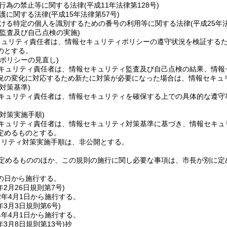
行為の禁止等に関する法律
(平成11年法律第128号)
護に関する法律
(平成15年法律第57号)
ける特定の個人を識別するための番号の利用等に関する法律
(平成25年
ィ監査及び自己点検の実施)
キュリティ責任者は、情報セキュリティポリシーの遵守状況を検証する
のとする。
ポリシーの見直し)
キュリティ責任者は、情報セキュリティ監査及び自己点検の結果、情報
況の変化に対応するため新たに対策が必要になった場合は、情報セキュ
対策基準)
キュリティ責任者は、情報セキュリティを確保する上での具体的な遵守
対策実施手順)
キュリティ責任者は、情報セキュリティ対策基準に基づき、情報セキュ
定めるものとする。
ュリティ対策実施手順は、非公開とする。
定めるもののほか、この規則の施行に関し必要な事項は、市長が別に定
の日から施行する。
年2月26日
規則第7号)
2年4月1日から施行する。
年3月3日
規則第6号)
4年4月1日から施行する。
年3月8日
規則第13号)
抄