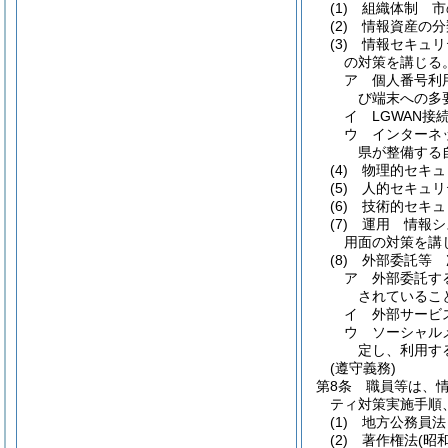
(1)
組織体制 市
(2)
情報資産の分
(3)
情報セキュリ
の対策を講じる
ア
個人番号利
び端末への多
イ
LGWAN
ウ
インターネ
県が整備する
(4)
物理的セキュ
(5)
人的セキュリ
(6)
技術的セキュ
(7)
運用 情報シ
用面の対策を講
(8)
外部委託等 
ア
外部委託す
されているこ
イ
外部サービ
ウ
ソーシャル
定し、利用す
(遵守義務)
第8条
職員等は、
ティ対策実施手順
(1)
地方公務員法
(2)
著作権法
(昭