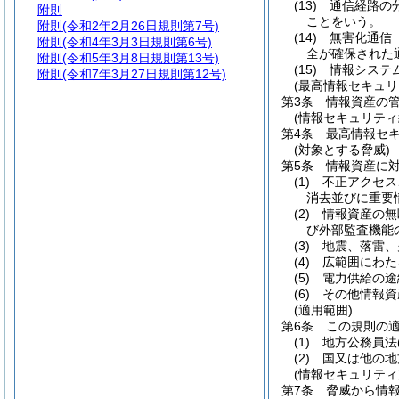
(13)
通信経路の
附則
ことをいう。
附則
(令和2年2月26日規則第7号)
(14)
無害化通信
附則
(令和4年3月3日規則第6号)
全が確保された
附則
(令和5年3月8日規則第13号)
(15)
情報システ
附則
(令和7年3月27日規則第12号)
(最高情報セキュリ
第3条
情報資産の
(情報セキュリティ
第4条
最高情報セ
(対象とする脅威)
第5条
情報資産に
(1)
不正アクセス
消去並びに重要
(2)
情報資産の無
び外部監査機能
(3)
地震、落雷、
(4)
広範囲にわた
(5)
電力供給の途
(6)
その他情報資
(適用範囲)
第6条
この規則の
(1)
地方公務員法
(2)
国又は他の地
(情報セキュリティ
第7条
脅威から情