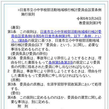
○日進市立小中学校部活動地域移行検討委員会設置条例
施行規則
令和5年3月24日
教委規則第3号
(趣旨)
第1条
この規則は、
日進市立小中学校部活動地域移行検討委
員会設置条例
(令和5年日進市条例第3号。以下「条例」とい
う。)
第8条
の規定に基づき、日進市立小中学校部活動地域
移行検討委員会
(以下「委員会」という。)
に関し、必要な
事項を定めるものとする。
(委員長及び委員の辞任)
第2条
委員長は、事故等により辞任しようとするときは、理
由を付した書面をもって
条例第5条第3項
の規定により委員
長の代理に指名された委員に申し出なければならない。
2
委員は、事故等により辞任しようとするときは、理由を付
した書面をもって委員長に申し出なければならない。
(庶務)
第3条
委員会の庶務は、生涯学習部学習政策課において処理
する。
(委任)
第4条
この規則に定めるもののほか、委員会の運営に関し必
要な事項は、別に定める。
附
則