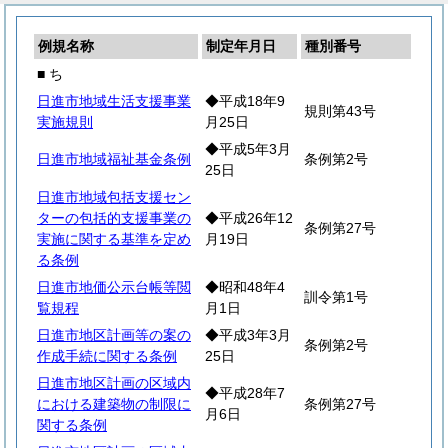
例規名称
制定年月日
種別番号
■ ち
日進市地域生活支援事業
◆平成18年9
規則第43号
実施規則
月25日
◆平成5年3月
日進市地域福祉基金条例
条例第2号
25日
日進市地域包括支援セン
ターの包括的支援事業の
◆平成26年12
条例第27号
実施に関する基準を定め
月19日
る条例
日進市地価公示台帳等閲
◆昭和48年4
訓令第1号
覧規程
月1日
日進市地区計画等の案の
◆平成3年3月
条例第2号
作成手続に関する条例
25日
日進市地区計画の区域内
◆平成28年7
における建築物の制限に
条例第27号
月6日
関する条例