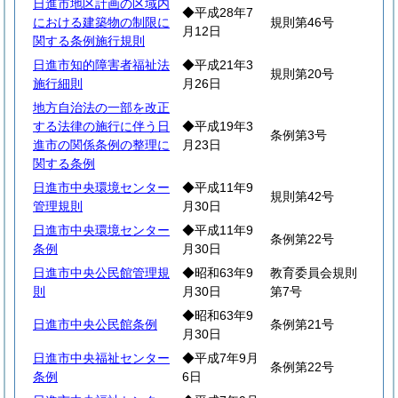
日進市地区計画の区域内
◆平成28年7
における建築物の制限に
規則第46号
月12日
関する条例施行規則
日進市知的障害者福祉法
◆平成21年3
規則第20号
施行細則
月26日
地方自治法の一部を改正
する法律の施行に伴う日
◆平成19年3
条例第3号
進市の関係条例の整理に
月23日
関する条例
日進市中央環境センター
◆平成11年9
規則第42号
管理規則
月30日
日進市中央環境センター
◆平成11年9
条例第22号
条例
月30日
日進市中央公民館管理規
◆昭和63年9
教育委員会規則
則
月30日
第7号
◆昭和63年9
日進市中央公民館条例
条例第21号
月30日
日進市中央福祉センター
◆平成7年9月
条例第22号
条例
6日