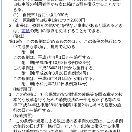
自転車等の利用者等から次に掲げる額を徴収することがで
きる。
(1)
自転車1台につき1,030円
(2)
原動機付自転車1台につき2,080円
2
市長は、盗難その他やむを得ない事由があると認めるとき
は、
前項
の費用の徴収を免除することができる。
(委任)
第16条
この条例に定めるもののほか、この条例の施行につ
いて必要な事項は、規則で定める。
附
則
この条例は、平成7年4月1日から施行する。
附
則
(平成25年10月3日
条例第23号)
この条例は、平成26年2月1日から施行する。
附
則
(平成26年3月28日
条例第4号)
この条例は、平成26年4月1日から施行する。
附
則
(令和元年7月2日
条例第14号)
(施行期日)
1
この条例は、社会保障の安定財源の確保等を図る税制の抜
本的な改革を行うための消費税法の一部を改正する等の法
律
(平成24年法律第68号)
附則第1条第2号に掲げる規定の施
行の日から施行する。
(経過措置)
2
この条例の規定による改正後の各条例の規定は、この条例
の施行の日
(以下「施行日」という。)
以後に徴収する使用
料及び手数料について適用し、施行日前に徴収する使用料