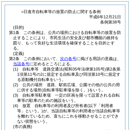
○日進市自転車等の放置の防止に関する条例
平成6年12月21日
条例第38号
(目的)
第1条
この条例は、公共の場所における自転車等の放置を防
止することにより、市民生活の安全及び都市機能の維持を
図り、もって良好な生活環境を確保することを目的とす
る。
(定義)
第2条
この条例において、
次の各号
に掲げる用語の意義は、
当該各号
に定めるところによる。
(1)
自転車等 道路交通法
(昭和35年法律第105号)
第2条第
1項第11号の2に規定する自転車及び同項第10号に規定す
る原動機付自転車をいう。
(2)
公共の場所 道路、駅前広場、公園その他の公共の用
に供する場所
(自転車等駐車場を除く。)
をいう。
(3)
自転車等駐車場 一定の区画を限って設置される自転
車等の駐車のための施設をいう。
(4)
放置 自転車等の利用者及び所有者
(以下「利用者
等」という。)
が、当該自転車等の利用者が当該自転車等
を離れているため、直ちにこれを移動させることができ
ない状態をいう。
(市の責務)