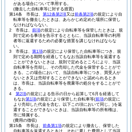
がある場合について準用する。
(撤去した自転車等に対する措置)
第14条
市長は、
第12条第2項
又は
前条第2項
の規定により自
転車等を撤去したときは、あらかじめ定めた場所に保管し
なければならない。
2
市長は、
前項
の規定により自転車等を保管したときは、規
則で定める事項を告示するとともに、当該自転車等の利用
者等に返還するための必要な措置を講じなければならな
い。
3
市長は、
第1項
の規定により保管した自転車等につき、規
則で定める期間を経過してもなお当該自転車等を返還する
ことができないときは、規則で定めるところにより、当該
自転車等を売却し、その売却した代金を保管することがで
きる。
この場合において、当該自転車等につき、買受人が
ないとき又は売却することができないと認められるとき
は、市長は、当該自転車等を廃棄等の処分をすることがで
きる。
4
第2項
の規定による告示の日から起算して6月を経過して
もなお
第1項
の規定により保管した自転車等
(
前項
の規定に
より売却した代金を含む。以下この項において同じ。)
を返
還することができないときは、当該自転車等の所有権は、
市に帰属する。
(費用の徴収)
第15条
市長は、
前条第1項
の規定により撤去し、保管した
自転車等を返還するときは、それに要した費用として当該