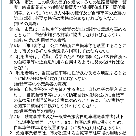
第3条
市は、この条例の目的を達成するため道路管理者、警
察、鉄道事業者その他関係機関及び関係団体
(以下「関係機
関等」という。)
との協力体制の確保及び自転車等の放置の
防止に関し必要な施策の実施に努めなければならない。
(市民の責務)
第4条
市民は、自転車等の放置の防止に関する意識を高める
とともに、市が実施する施策に協力しなければならない。
(自転車等の利用者等の責務)
第5条
利用者等は、公共の場所に自転車等を放置することに
より市民の良好な生活環境を阻害してはならない。
2
利用者等は、通勤、通学のための鉄道駅又はバス停留所へ
の自転車等の近距離利用を自粛するように努めなければな
らない。
3
利用者等は、当該自転車等に住所及び氏名を明記するとと
もに防犯登録を受けなければならない。
(自転車等の小売業者の責務)
第6条
自転車等の小売を業とする者は、自転車等の購入者に
対し、当該自転車等について防犯登録の勧奨並びに自転車
の点検及び修理業務の充実に努めるとともに、市が実施す
る施策に積極的に協力しなければならない。
(鉄道事業者等の責務)
第7条
鉄道事業者及び一般乗合旅客自動車運送事業者
(以下
「鉄道事業者等」という。)
は、旅客の利便に供するため、
自転車等駐車場を設置するように努めなければならない。
2
鉄道事業者等は、市が設置する自転車等駐車場の用地を提