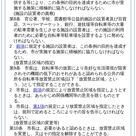
供する等により、この条例の目的を達成するために市が実
施する施策に積極的に協力しなければならない。
(施設の設置者の責務)
第8条
官公署、学校、図書館等公益的施設の設置者及び百貨
店、スーパーマーケット、銀行、遊技場等自転車等の大量
の駐車需要を生じさせる施設の設置者は、その施設の利用
者のために必要な自転車等駐車場を設置するように努めな
ければならない。
2
前項
に規定する施設の設置者は、この条例の目的を達成す
るため、市が実施する施策に積極的に協力しなければなら
ない。
(放置禁止区域の指定)
第9条
市長は、自転車等の放置により良好な生活環境が阻害
されその機能の低下のおそれがあると認められる公共の場
所を自転車等放置禁止区域
(以下「放置禁止区域」とい
う。)
として指定することができる。
2
市長は、
前項
の規定により放置禁止区域を指定しようとす
るときは、あらかじめ関係機関等の意見を聴くものとす
る。
3
市長は、
第1項
の規定により放置禁止区域を指定したとき
は、規則で定めるところによりその旨を告示しなければな
らない。
(放置禁止区域の変更等)
第10条
市長は、必要があると認めるときは、放置禁止区域
を変更し、又はその指定を解除することができる。