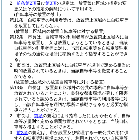
2
前条第2項
及び
第3項
の規定は、放置禁止区域の指定の変
更又はその指定の解除について準用する。
(自転車等の放置の禁止)
第11条
自転車等の利用者等は、放置禁止区域内に自転車等
を放置してはならない。
(放置禁止区域内の放置自転車等に対する措置)
第12条
市長は、自転車等の利用者等が放置禁止区域内に自
転車等を放置し、又は放置しようとしているときは、当該
自転車等の利用者等に対し、当該自転車等を自転車等駐車
場その他の適切な場所に移動するよう指導することができ
る。
2
市長は、放置禁止区域内に自転車等が規則で定める相当の
時間放置されているときは、当該自転車等を撤去すること
ができる。
(放置禁止区域外の放置自転車等に対する措置)
第13条
市長は、放置禁止区域外の公共の場所に自転車等が
放置されていることにより、良好な都市環境が著しく阻害
されていると認めるときは、当該自転車等の利用者等に対
し、当該自転車等を適切な場所に移動させるなど必要な指
導を行うことができる。
2
市長は、
前項
の規定により指導したにもかかわらず、自転
車等が規則で定める期間放置されているときは、当該自転
車等を撤去することができる。
3
前2項
の規定は、市が設置及び管理する一般公共の用に供
する自転車等駐車場において、利用されていない自転車等