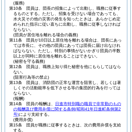
(服務)
第10条
団員は、団長の招集によって出動し、職務に従事す
るものとする。
ただし、招集を受けない場合であっても、
水火災その他の災害の発生を知ったときは、あらかじめ定
められた指示に従い直ちに出動し、職務に従事しなければ
ならない。
(団員が居住地を離れる場合の義務)
第11条
団員が10日以上居住地を離れる場合は、団長にあっ
ては市長に、その他の団員にあっては団長に届け出なけれ
ばならない。
ただし、特別の事情がないかぎり団員の半数
以上が同時に居住地を離れることはできない。
(秘密を守る義務)
第12条
団員は、職務上知り得た秘密を他にもらしてはなら
ない。
(阻害行為等の禁止)
第13条
団員は、消防団の正常な運営を阻害し、若しくは著
しくその活動能率を低下させる等の集団的行為を行っては
ならない。
(報酬)
第14条
団員の報酬は、
日進市特別職の職員で非常勤のもの
の報酬及び費用弁償に関する条例
(昭和41年日進町条例第2
号)
により支給する。
(費用弁償)
第15条
団員が職務に従事するときは、次の費用弁償を支給
する。