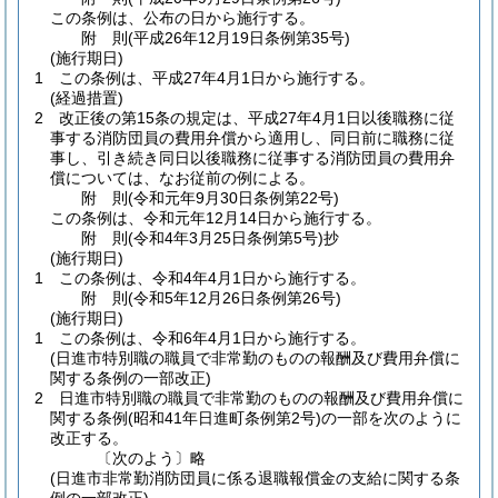
この条例は、公布の日から施行する。
附
則
(平成26年12月19日
条例第35号)
(施行期日)
1
この条例は、平成27年4月1日から施行する。
(経過措置)
2
改正後の第15条の規定は、平成27年4月1日以後職務に従
事する消防団員の費用弁償から適用し、同日前に職務に従
事し、引き続き同日以後職務に従事する消防団員の費用弁
償については、なお従前の例による。
附
則
(令和元年9月30日
条例第22号)
この条例は、令和元年12月14日から施行する。
附
則
(令和4年3月25日
条例第5号)
抄
(施行期日)
1
この条例は、令和4年4月1日から施行する。
附
則
(令和5年12月26日
条例第26号)
(施行期日)
1
この条例は、令和6年4月1日から施行する。
(日進市特別職の職員で非常勤のものの報酬及び費用弁償に
関する条例の一部改正)
2
日進市特別職の職員で非常勤のものの報酬及び費用弁償に
関する条例
(昭和41年日進町条例第2号)
の一部を次のように
改正する。
〔次のよう〕略
(日進市非常勤消防団員に係る退職報償金の支給に関する条