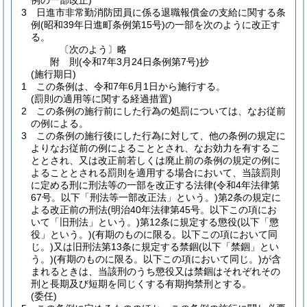
例の一部改正)
3
日進市非常勤消防団員に係る退職報償金の支給に関する条
例
(昭和39年日進町条例第15号)
の一部を次のように改正す
る。
〔次のよう〕略
附
則
(令和7年3月24日
条例第7号)
抄
(施行期日)
1
この条例は、令和7年6月1日から施行する。
(罰則の適用等に関する経過措置)
2
この条例の施行前にした行為の処罰については、なお従前
の例による。
3
この条例の施行後にした行為に対して、他の条例の規定に
よりなお従前の例によることとされ、なお効力を有するこ
ととされ、又は改正前若しくは廃止前の条例の規定の例に
よることとされる罰則を適用する場合において、当該罰則
に定める刑に刑法等の一部を改正する法律
(令和4年法律第
67号。以下「刑法等一部改正法」という。)
第2条の規定に
よる改正前の刑法
(明治40年法律第45号。以下この項にお
いて「旧刑法」という。)
第12条に規定する懲役
(以下「懲
役」という。)
(有期のものに限る。以下この項において同
じ。)
又は旧刑法第13条に規定する禁錮
(以下「禁錮」とい
う。)
(有期のものに限る。以下この項において同じ。)
が含
まれるときは、当該刑のうち懲役又は禁錮はそれぞれその
刑と長期及び短期を同じくする有期拘禁刑とする。
(委任)