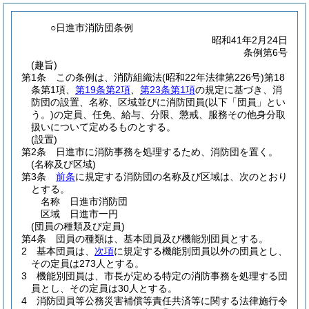
○日進市消防団条例
昭和41年2月24日
条例第6号
(趣旨)
第1条
この条例は、消防組織法
(昭和22年法律第226号)
第18
条第1項、
第19条第2項
、
第23条第1項
の規定に基づき、消
防団の設置、名称、区域並びに消防団員
(以下「団員」とい
う。)
の定員、任免、給与、分限、懲戒、服務その他身分取
扱いについて定めるものとする。
(設置)
第2条
日進市に消防事務を処理するため、消防団を置く。
(名称及び区域)
第3条
前条
に規定する消防団の名称及び区域は、次のとおり
とする。
名称 日進市消防団
区域 日進市一円
(団員の種類及び定員)
第4条
団員の種類は、基本団員及び機能別団員とする。
2
基本団員は、
次項
に規定する機能別団員以外の団員とし、
その定員は273人とする。
3
機能別団員は、市長が定める特定の消防事務を処理する団
員とし、その定員は30人とする。
4
消防団員等公務災害補償等責任共済等に関する法律施行令