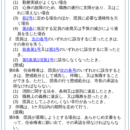
(1)
勤務実績がよくない場合
(2)
心身の故障のため、職務の遂行に支障があり、又はこ
れに堪えない場合
(3)
前2号
に定める場合のほか、団員に必要な適格性を欠
く場合
(4)
第4条
に規定する定員の改廃又は予算の減少により過
員を生じた場合
2
団員は、
次の各号
のいずれかに該当するに至ったときは、
その身分を失う。
(1)
前条第1号
又は
第3号
のいずれかに該当するに至ったと
き。
(2)
第5条第1項第1号
に該当しなくなったとき。
(懲戒)
第8条
任命権者は、団員が
次の各号
のいずれかに該当すると
きは、懲戒処分として戒告し、停職し、又は免職すること
ができる。
ただし、団長の行う懲戒処分は、市長の承認を
得なければならない。
(1)
消防に関する法令、条例又は規則に違反したとき。
(2)
職務上の義務に違反し、又は職務を怠ったとき。
(3)
団員としてふさわしくない非行があったとき。
2
停職は、1ケ月以内の期間を定めて行う。
(退職)
第9条
団員が退職しようとする場合は、あらかじめ文書をも
って、任命権者に願い出て、その承認を得なければならな
い。