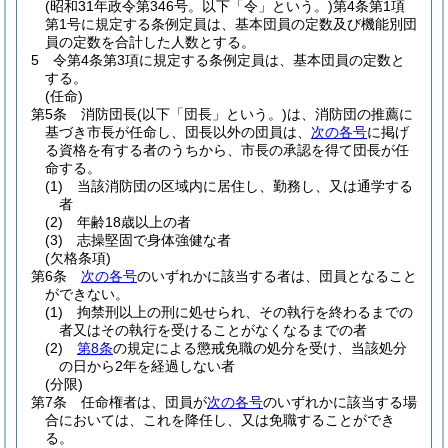
(昭和31年政令第346号。以下「令」という。)
第4条第1項
第1号に規定する条例定員は、基本団員の定数及び機能別団
員の定数を合計した人数とする。
5
令第4条第3項に規定する条例定員は、基本団員の定数と
する。
(任命)
第5条
消防団長
(以下「団長」という。)
は、消防団の推薦に
基づき市長が任命し、団長以外の団員は、
次の各号
に掲げ
る資格を有する者のうちから、市長の承認を得て団長が任
命する。
(1)
当該消防団の区域内に居住し、勤務し、又は通学する
者
(2)
年齢18歳以上の者
(3)
志操堅固で身体強健な者
(欠格条項)
第6条
次の各号
のいずれかに該当する者は、団員となること
ができない。
(1)
拘禁刑以上の刑に処せられ、その執行を終わるまでの
者又はその執行を受けることがなくなるまでの者
(2)
第8条
の規定による懲戒免職の処分を受け、当該処分
の日から2年を経過しない者
(分限)
第7条
任命権者は、団員が
次の各号
のいずれかに該当する場
合においては、これを降任し、又は免職することができ
る。