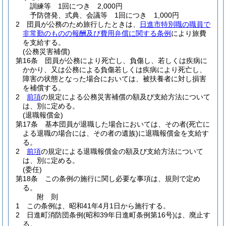
訓練等 1回につき 2,000円
予防啓発、式典、会議等 1回につき 1,000円
2
団員が公務のため旅行したときは、
日進市特別職の職員で
非常勤のものの報酬及び費用弁償に関する条例
により旅費
を支給する。
(公務災害補償)
第16条
団員が公務により死亡し、負傷し、若しくは疾病に
かかり、又は公務による負傷若しくは疾病により死亡し、
障害の状態となった場合においては、被扶養者に対し損害
を補償する。
2
前項
の規定による公務災害補償の額及び支給方法について
は、別に定める。
(退職報償金)
第17条
基本団員が退職した場合においては、その者
(死亡に
よる退職の場合には、その者の遺族)
に退職報償金を支給す
る。
2
前項
の規定による退職報償金の額及び支給方法について
は、別に定める。
(委任)
第18条
この条例の施行に関し必要な事項は、規則で定め
る。
附
則
1
この条例は、昭和41年4月1日から施行する。
2
日進町消防団条例
(昭和39年日進町条例第16号)
は、廃止す
る。