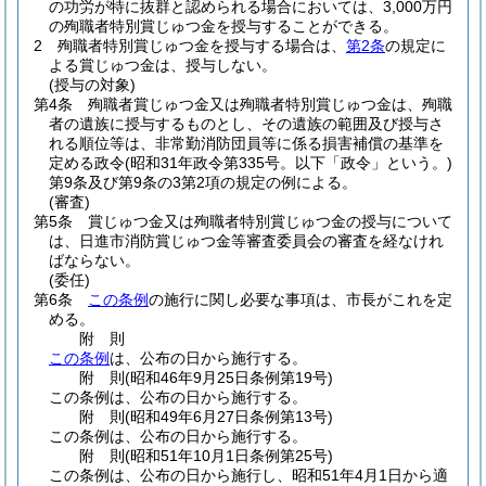
の功労が特に抜群と認められる場合においては、3,000万円
の殉職者特別賞じゅつ金を授与することができる。
2
殉職者特別賞じゅつ金を授与する場合は、
第2条
の規定に
よる賞じゅつ金は、授与しない。
(授与の対象)
第4条
殉職者賞じゅつ金又は殉職者特別賞じゅつ金は、殉職
者の遺族に授与するものとし、その遺族の範囲及び授与さ
れる順位等は、非常勤消防団員等に係る損害補償の基準を
定める政令
(昭和31年政令第335号。以下「政令」という。)
第9条及び第9条の3第2項の規定の例による。
(審査)
第5条
賞じゅつ金又は殉職者特別賞じゅつ金の授与について
は、日進市消防賞じゅつ金等審査委員会の審査を経なけれ
ばならない。
(委任)
第6条
この条例
の施行に関し必要な事項は、市長がこれを定
める。
附
則
この条例
は、公布の日から施行する。
附
則
(昭和46年9月25日
条例第19号)
この条例は、公布の日から施行する。
附
則
(昭和49年6月27日
条例第13号)
この条例は、公布の日から施行する。
附
則
(昭和51年10月1日
条例第25号)
この条例は、公布の日から施行し、昭和51年4月1日から適