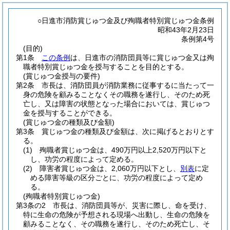
○日進市消防賞じゅつ金及び殉職者特別賞じゅつ金条例
昭和43年2月23日
条例第4号
(目的)
第1条
この条例
は、日進市の消防団員等に賞じゅつ金又は殉
職者特別賞じゅつ金を授与することを目的とする。
(賞じゅつ金授与の要件)
第2条
市長は、消防団員が消防業務に従事するに当たって一
身の危険を顧みることなくその職務を遂行し、そのため死
亡し、又は障害の状態となった場合においては、賞じゅつ
金を授与することができる。
(賞じゅつ金の種類及び金額)
第3条
賞じゅつ金の種類及び金額は、次に掲げるとおりとす
る。
(1)
殉職者賞じゅつ金は、490万円以上2,520万円以下と
し、功労の程度によって定める。
(2)
障害者賞じゅつ金は、2,060万円以下とし、
別表
に定
める障害等級の区分ごとに、功労の程度によって定め
る。
(殉職者特別賞じゅつ金)
第3条の2
市長は、消防団員等が、災害に際し、命を受け、
特に生命の危険が予想される現場へ出動し、生命の危険を
顧みることなく、その職務を遂行し、そのため死亡し、そ