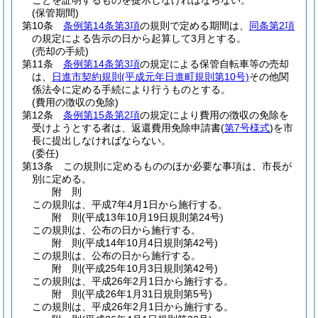
ことを証明するものを提示しなければならない。
(保管期間)
第10条
条例第14条第3項
の規則で定める期間は、
同条第2項
の規定による告示の日から起算して3月とする。
(売却の手続)
第11条
条例第14条第3項
の規定による保管自転車等の売却
は、
日進市契約規則
(平成元年日進町規則第10号)
その他関
係法令に定める手続により行うものとする。
(費用の徴収の免除)
第12条
条例第15条第2項
の規定により費用の徴収の免除を
受けようとする者は、返還費用免除申請書
(
第7号様式
)
を市
長に提出しなければならない。
(委任)
第13条
この規則に定めるもののほか必要な事項は、市長が
別に定める。
附
則
この規則は、平成7年4月1日から施行する。
附
則
(平成13年10月19日
規則第24号)
この規則は、公布の日から施行する。
附
則
(平成14年10月4日
規則第42号)
この規則は、公布の日から施行する。
附
則
(平成25年10月3日
規則第42号)
この規則は、平成26年2月1日から施行する。
附
則
(平成26年1月31日
規則第5号)
この規則は、平成26年2月1日から施行する。