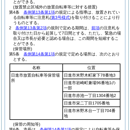
とができる。
(放置禁止区域外の放置自転車等に対する措置)
第4条
条例第13条第1項
の規定による指導は、放置されてい
る自転車等に注意札
(
第3号様式
)
を取り付けることにより行
うものとする。
2
条例第13条第2項
の規則で定める期間は、
前項
の注意札を
取り付けた日から起算して7日間とする。
ただし、緊急の場
合又は市長が必要と認める場合は、この期間を短縮するこ
とができる。
(保管場所)
第5条
条例第14条第1項
の規定で定める場所は、次のとおり
とする。
名称
位置
日進市放置自転車等保管場
日進市米野木町家下78番地3
所
日進市岩崎町兼場96番地1の
一部
日進市赤池一丁目1304番地2
日進市栄二丁目1705番地
日進市米野木台一丁目704番
地
(保管の周知等)
第6条
市長は、
条例第14条第1項
の規定により自転車等を保