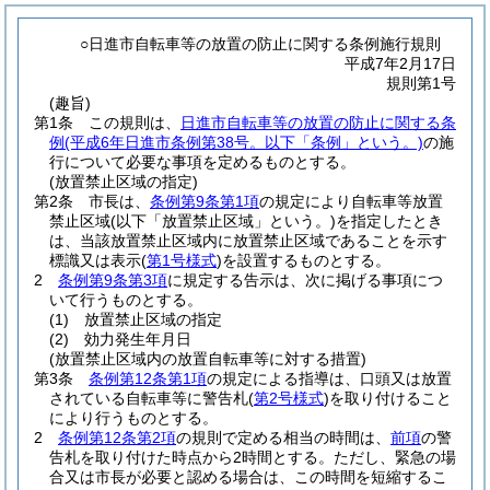
○日進市自転車等の放置の防止に関する条例施行規則
平成7年2月17日
規則第1号
(趣旨)
第1条
この規則は、
日進市自転車等の放置の防止に関する条
例
(平成6年日進市条例第38号。以下「条例」という。)
の施
行について必要な事項を定めるものとする。
(放置禁止区域の指定)
第2条
市長は、
条例第9条第1項
の規定により自転車等放置
禁止区域
(以下「放置禁止区域」という。)
を指定したとき
は、当該放置禁止区域内に放置禁止区域であることを示す
標識又は表示
(
第1号様式
)
を設置するものとする。
2
条例第9条第3項
に規定する告示は、次に掲げる事項につ
いて行うものとする。
(1)
放置禁止区域の指定
(2)
効力発生年月日
(放置禁止区域内の放置自転車等に対する措置)
第3条
条例第12条第1項
の規定による指導は、口頭又は放置
されている自転車等に警告札
(
第2号様式
)
を取り付けること
により行うものとする。
2
条例第12条第2項
の規則で定める相当の時間は、
前項
の警
告札を取り付けた時点から2時間とする。
ただし、緊急の場
合又は市長が必要と認める場合は、この時間を短縮するこ