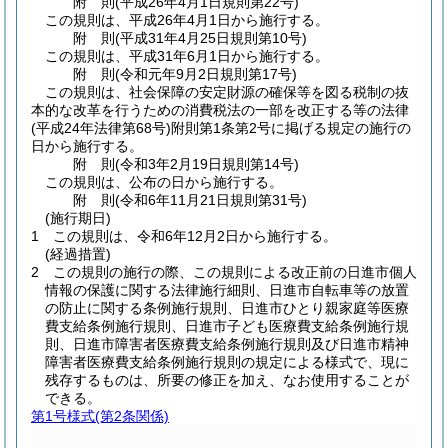
附
則
(平成26年4月1日
規則第22号)
この規則は、平成26年4月1日から施行する。
附
則
(平成31年4月25日
規則第10号)
この規則は、平成31年6月1日から施行する。
附
則
(令和元年9月2日
規則第17号)
この規則は、社会保障の安定財源の確保等を図る税制の抜
本的な改革を行うための消費税法の一部を改正する等の法律
(平成24年法律第68号)
附則第1条第2号に掲げる規定の施行の
日から施行する。
附
則
(令和3年2月19日
規則第14号)
この規則は、公布の日から施行する。
附
則
(令和6年11月21日
規則第31号)
(施行期日)
1
この規則は、令和6年12月2日から施行する。
(経過措置)
2
この規則の施行の際、この規則による改正前の日進市個人
情報の保護に関する法律施行細則、日進市自転車等の放置
の防止に関する条例施行規則、日進市ひとり親家庭等医療
費支給条例施行規則、日進市子ども医療費支給条例施行規
則、日進市障害者医療費支給条例施行規則及び日進市精神
障害者医療費支給条例施行規則の規定による様式で、現に
残存するものは、所要の修正を加え、なお使用することが
できる。
第1号様式
(第2条関係)