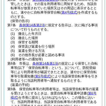
管したときは、その旨を利用者等に周知するため、当該自
転車等が放置されていた場所又はその周辺に表示するとと
もに、速やかに自転車等保管台帳
(
第4号様式
)
を作成するも
のとする。
(保管の告示)
第7条
条例第14条第2項
に規定する告示は、次に掲げる事項
について行うものとする。
(1)
撤去した年月日
(2)
撤去した場所
(3)
保管する期間
(4)
保管及び返還を行う場所
(5)
返還を受ける方法
(6)
その他市長が必要と認める事項
(利用者等への通知等)
第8条
市長は、
条例第14条第1項
の規定により保管した自転
車等
(以下「保管自転車等」という。)
について、防犯登録
等により利用者等が確認できたときは、速やかに保管自転
車等引取通知書
(
第5号様式
)
により当該保管自転車等を引き
取るように当該利用者等へ通知するものとする。
(返還の手続)
第9条
保管自転車等の利用者等は、当該保管自転車等の返還
を受けようとするときは、放置自転車等返還申請書
(
第6号
様式
)
を市長に提出しなければならない。
この場合におい
て、当該利用者等は、当該保管自転車等の利用者等である