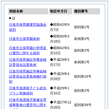
例規名称
制定年月日
種別番号
■ ほ
日進市保育園運営協議会
◆昭和42年9
規則第1号
規則
月7日
◆昭和50年3
日進市立保育園条例
条例第3号
月18日
日進市立保育園の管理及
◆昭和62年6
規則第3号
び運営に関する規則
月22日
日進市保育施設等事故検
◆平成29年3
条例第1号
証委員会設置条例
月27日
日進市保育施設等事故検
◆平成29年4
証委員会設置条例施行規
規則第18号
月28日
則
日進市放課後子ども総合
◆平成29年1
規則第3号
プラン実施規則
月16日
日進市放課後児童健全育
◆平成27年12
成事業者の運営等に関す
規則第39号
月28日