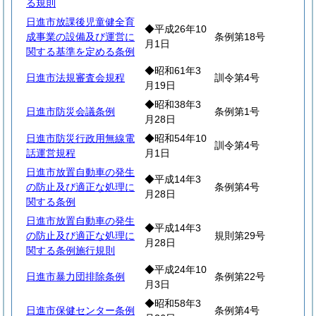
る規則
日進市放課後児童健全育
◆平成26年10
成事業の設備及び運営に
条例第18号
月1日
関する基準を定める条例
◆昭和61年3
日進市法規審査会規程
訓令第4号
月19日
◆昭和38年3
日進市防災会議条例
条例第1号
月28日
日進市防災行政用無線電
◆昭和54年10
訓令第4号
話運営規程
月1日
日進市放置自動車の発生
◆平成14年3
の防止及び適正な処理に
条例第4号
月28日
関する条例
日進市放置自動車の発生
◆平成14年3
の防止及び適正な処理に
規則第29号
月28日
関する条例施行規則
◆平成24年10
日進市暴力団排除条例
条例第22号
月3日
◆昭和58年3
日進市保健センター条例
条例第4号