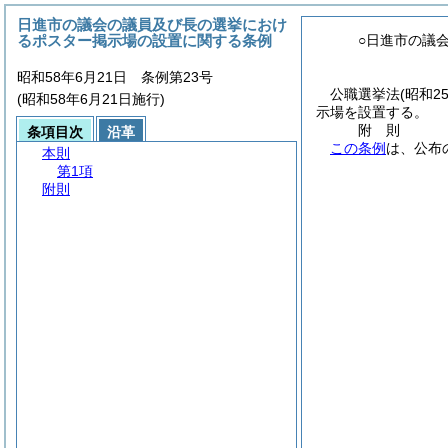
日進市の議会の議員及び長の選挙におけ
るポスター掲示場の設置に関する条例
○日進市の議
昭和58年6月21日 条例第23号
公職選挙法
(昭和2
(昭和58年6月21日施行)
示場を設置する。
附
則
条項目次
沿革
この条例
は、公布
本則
第1項
附則