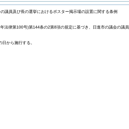
会の議員及び長の選挙におけるポスター掲示場の設置に関する条例
5年法律第100号)
第144条の2第8項の規定に基づき、日進市の議会の議
の日から施行する。