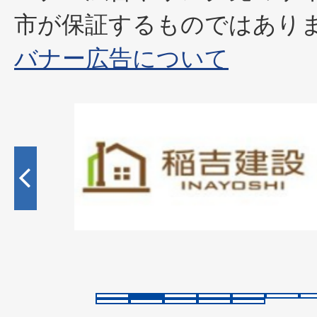
市が保証するものではあり
バナー広告について
2
枚
目
の
ス
ラ