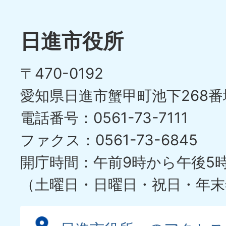
枚
ラ
目
イ
日進市役所
の
ド
〒470-0192
ス
愛知県日進市蟹甲町池下268番
ラ
電話番号：0561-73-7111
イ
ファクス：0561-73-6845
ド
開庁時間：午前9時から午後5
（土曜日・日曜日・祝日・年末