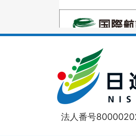
の
1
ス
枚
ラ
目
イ
の
ド
1
ス
枚
ラ
目
イ
の
法人番号80000202
ド
1
ス