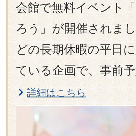
会館で無料イベント
「ひよっこひろば」(相野山福祉会
題
08月06日
ろう」が開催されま
教育委員会の開催について（令和8
どの長期休暇の平日に
08月05日
2026年7月17日 南部福祉会館
ている企画で、事前予
詳細はこちら