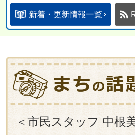
個人番号カード（マイナンバーカ
新着・更新情報一覧
口のご案内
08月07日
小学校における地域クラブの活動
08月06日
ま
令和8年度 福祉会館子どもまつ
ち
08月06日
の
子どもまつり(相野山福祉会館)
＜市民スタッフ 中根
話
08月06日