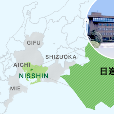
県
日
進
市
の
位
置
を
示
し
た
地
図