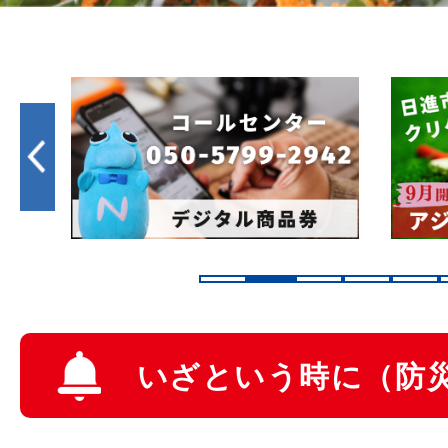
2
3
枚
枚
目
目
の
の
ス
ス
ラ
ラ
イ
イ
いざという時に（防
ド
ド