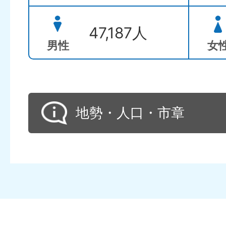
47,187人
男性
女
地勢・人口・市章