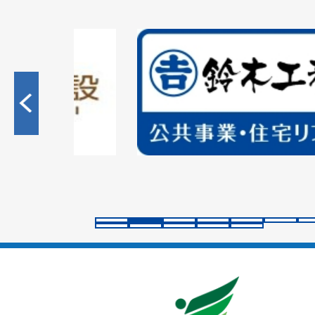
2
枚
目
の
ス
ラ
イ
ド