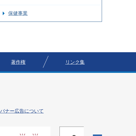
保健事業
著作権
リンク集
バナー広告について
4