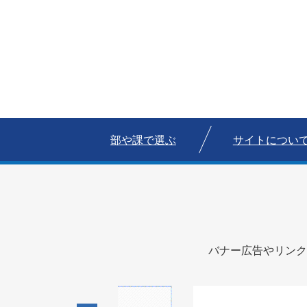
部や課で選ぶ
サイトについ
バナー広告やリンク
1
1