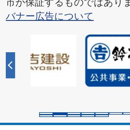
市が保証するものではあり
バナー広告について
2
枚
目
の
ス
ラ
イ