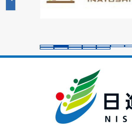
目
の
ス
ラ
イ
ド