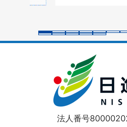
の
ス
ラ
イ
ド
法人番号80000202