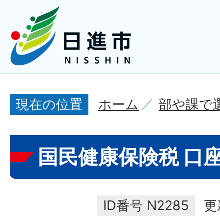
ホーム
部や課で
現在の位置
国民健康保険税 口
ID番号
N2285
更