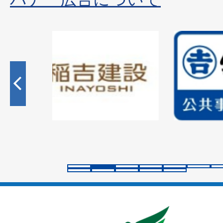
2
枚
目
の
ス
ラ
イ
ド