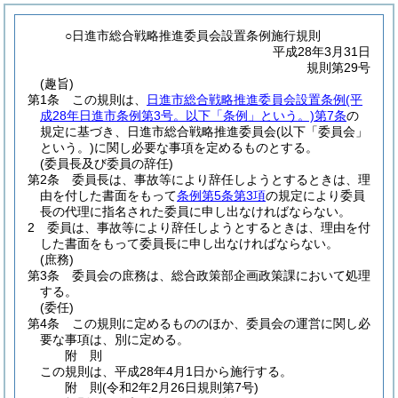
○日進市総合戦略推進委員会設置条例施行規則
平成28年3月31日
規則第29号
(趣旨)
第1条
この規則は、
日進市総合戦略推進委員会設置条例
(平
成28年日進市条例第3号。以下「条例」という。)
第7条
の
規定に基づき、日進市総合戦略推進委員会
(以下「委員会」
という。)
に関し必要な事項を定めるものとする。
(委員長及び委員の辞任)
第2条
委員長は、事故等により辞任しようとするときは、理
由を付した書面をもって
条例第5条第3項
の規定により委員
長の代理に指名された委員に申し出なければならない。
2
委員は、事故等により辞任しようとするときは、理由を付
した書面をもって委員長に申し出なければならない。
(庶務)
第3条
委員会の庶務は、総合政策部企画政策課において処理
する。
(委任)
第4条
この規則に定めるもののほか、委員会の運営に関し必
要な事項は、別に定める。
附
則
この規則は、平成28年4月1日から施行する。
附
則
(令和2年2月26日
規則第7号)