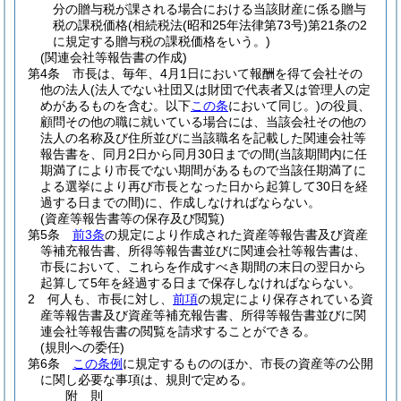
分の贈与税が課される場合における当該財産に係る贈与
税の課税価格
(相続税法
(昭和25年法律第73号)
第21条の2
に規定する贈与税の課税価格をいう。)
(関連会社等報告書の作成)
第4条
市長は、毎年、4月1日において報酬を得て会社その
他の法人
(法人でない社団又は財団で代表者又は管理人の定
めがあるものを含む。以下
この条
において同じ。)
の役員、
顧問その他の職に就いている場合には、当該会社その他の
法人の名称及び住所並びに当該職名を記載した関連会社等
報告書を、同月2日から同月30日までの間
(当該期間内に任
期満了により市長でない期間があるもので当該任期満了に
よる選挙により再び市長となった日から起算して30日を経
過する日までの間)
に、作成しなければならない。
(資産等報告書等の保存及び閲覧)
第5条
前3条
の規定により作成された資産等報告書及び資産
等補充報告書、所得等報告書並びに関連会社等報告書は、
市長において、これらを作成すべき期間の末日の翌日から
起算して5年を経過する日まで保存しなければならない。
2
何人も、市長に対し、
前項
の規定により保存されている資
産等報告書及び資産等補充報告書、所得等報告書並びに関
連会社等報告書の閲覧を請求することができる。
(規則への委任)
第6条
この条例
に規定するもののほか、市長の資産等の公開
に関し必要な事項は、規則で定める。
附
則