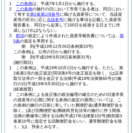
1
この条例
は、平成7年1月1日から施行する。
2
この条例
の施行の日において市長である者は、同日におい
て有する
第2条第1項各号
に掲げる資産等について、当該資
産等の区分に応じ
当該各号
に掲げる事項を記載した資産等
報告書を、同日から起算して100日を経過する日までに作
成しなければならない。
3
前項
の規定により作成された資産等報告書については、
第
5条
の規定を準用する。
附
則
(平成13年12月26日
条例第33号)
この条例は、公布の日から施行する。
附
則
(平成19年9月28日
条例第31号)
(施行期日)
1
この条例は、平成19年10月1日から施行する。
ただし、第
2条第1項の改正規定
(同項第4号の改正規定を除く。)
は証券
取引法等の一部を改正する法律
(平成18年法律第65号)
の施
行の日
(平成19年9月30日)
から施行する。
(経過措置)
2
この条例による改正後の政治倫理の確立のための日進市長
の資産等の公開に関する条例の規定の適用については、こ
の条例の施行の日前に有していた郵便貯金
(通常郵便貯金を
除く。)
及び旧郵便貯金
(郵政民営化法等の施行に伴う関係
法律の整備等に関する法律
(平成17年法律第102号)
附則第3
条第10号に規定する旧郵便貯金をいい、通常郵便貯金を除
く。)
は、預金とみなす。