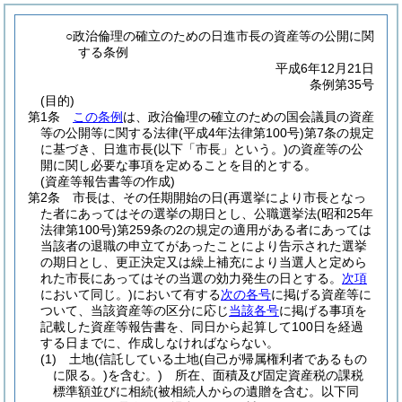
○政治倫理の確立のための日進市長の資産等の公開に関
する条例
平成6年12月21日
条例第35号
(目的)
第1条
この条例
は、政治倫理の確立のための国会議員の資産
等の公開等に関する法律
(平成4年法律第100号)
第7条の規定
に基づき、日進市長
(以下「市長」という。)
の資産等の公
開に関し必要な事項を定めることを目的とする。
(資産等報告書等の作成)
第2条
市長は、その任期開始の日
(再選挙により市長となっ
た者にあってはその選挙の期日とし、公職選挙法
(昭和25年
法律第100号)
第259条の2の規定の適用がある者にあっては
当該者の退職の申立てがあったことにより告示された選挙
の期日とし、更正決定又は繰上補充により当選人と定めら
れた市長にあってはその当選の効力発生の日とする。
次項
において同じ。)
において有する
次の各号
に掲げる資産等に
ついて、当該資産等の区分に応じ
当該各号
に掲げる事項を
記載した資産等報告書を、同日から起算して100日を経過
する日までに、作成しなければならない。
(1)
土地
(信託している土地
(自己が帰属権利者であるもの
に限る。)
を含む。)
所在、面積及び固定資産税の課税
標準額並びに相続
(被相続人からの遺贈を含む。以下同