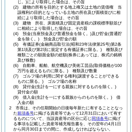
じ。)
により取得した場合は、その旨
(2)
建物の所有を目的とする地上権又は土地の賃借権 当
該権利の目的となっている土地の所在及び面積並びに相
続により取得した場合は、その旨
(3)
建物 所在、床面積及び固定資産税の課税標準額並び
に相続により取得した場合は、その旨
(4)
預金
(当座預金及び普通預金を除く。)
及び貯金
(普通貯
金を除く。)
預金及び貯金の額
(5)
有価証券
(金融商品取引法
(昭和23年法律第25号)
第2条
第1項及び第2項に規定する有価証券に限る。)
種類及び
種類ごとの額面金額の総額
(株券にあっては、株式の銘柄
及び株数)
(6)
自動車、船舶、航空機及び美術工芸品
(取得価格が100
万円を超えるものに限る。)
種類及び数量
(7)
ゴルフ場の利用に関する権利
(譲渡することができる
ものに限る。)
ゴルフ場の名称
(8)
貸付金
(生計を一にする親族に対するものを除く。)
貸付金の額
(9)
借入金
(生計を一にする親族からのものを除く。)
借
入金の額
2
市長は、その任期開始の日後毎年新たに有することとなっ
た
前項各号
に掲げる資産等であって12月31日において有す
るものについて、当該資産等の区分に応じ
同項各号
に掲げ
る事項を記載した資産等補充報告書を、その翌年の4月1日
から同月30日までの間に、作成しなければならない。