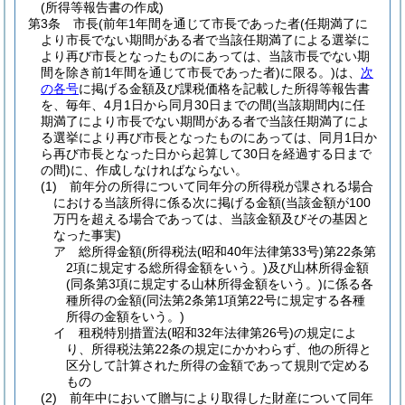
(所得等報告書の作成)
第3条
市長
(前年1年間を通じて市長であった者
(任期満了に
より市長でない期間がある者で当該任期満了による選挙に
より再び市長となったものにあっては、当該市長でない期
間を除き前1年間を通じて市長であった者)
に限る。)
は、
次
の各号
に掲げる金額及び課税価格を記載した所得等報告書
を、毎年、4月1日から同月30日までの間
(当該期間内に任
期満了により市長でない期間がある者で当該任期満了によ
る選挙により再び市長となったものにあっては、同月1日か
ら再び市長となった日から起算して30日を経過する日まで
の間)
に、作成しなければならない。
(1)
前年分の所得について同年分の所得税が課される場合
における当該所得に係る次に掲げる金額
(当該金額が100
万円を超える場合であっては、当該金額及びその基因と
なった事実)
ア
総所得金額
(所得税法
(昭和40年法律第33号)
第22条第
2項に規定する総所得金額をいう。)
及び山林所得金額
(同条第3項に規定する山林所得金額をいう。)
に係る各
種所得の金額
(同法第2条第1項第22号に規定する各種
所得の金額をいう。)
イ
租税特別措置法
(昭和32年法律第26号)
の規定によ
り、所得税法第22条の規定にかかわらず、他の所得と
区分して計算された所得の金額であって規則で定める
もの
(2)
前年中において贈与により取得した財産について同年