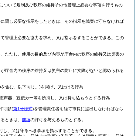
について規制及び秩序の維持その他管理上必要な事項を行うもの
持に関し必要な指示をしたときは、その指示を誠実に守らなければ
して管理上必要な協力を求め、又は指示をすることができる。
この
い。
ただし、使用の目的及び内容が庁舎内の秩序の維持又は災害の
為が庁舎内の秩序の維持又は災害の防止に支障がないと認められる
を含む。以下同じ。)
を掲げ、又ははる行為
拡声器、宣伝カー等を所持し、又は持ち込もうとする行為
許可願
(
第1号様式
)
を管理責任者を経て市長に提出しなければなら
めるときは、
前項
の許可を与えるものとする。
付し、又は守るべき事項を指示することができる。