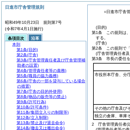
日進市庁舎管理規則
○日進市庁舎
昭和49年10月23日 規則第7号
(目的)
(令和7年4月1日施行)
第1条
この規則は
する。
条項目次
沿革
(庁舎)
本則
第2条
この規則で
第1条
(目的)
(庁舎管理責任者
第2条
(庁舎)
第3条
市長の委任
第3条
(庁舎管理責任者及び庁舎管理補
助者の設置)
第4条
(管理責任者等の責務)
市役所本庁舎、分
第5条
(職員の協力義務)
第6条
(庁舎の一部を貸与している場合
の措置)
第7条
(庁舎の目的外使用)
第8条
(物品の販売等の禁止)
第9条
(許可行為)
第10条
(許可条件)
その他の庁舎及び
第11条
(集団立入りの制限等)
独立の倉庫、車庫
第12条
(立入制限)
第13条
(禁止及び退去命令)
2
庁舎管理責任者
第14条
(撤去又は搬出命令)
(管理責任者等の責