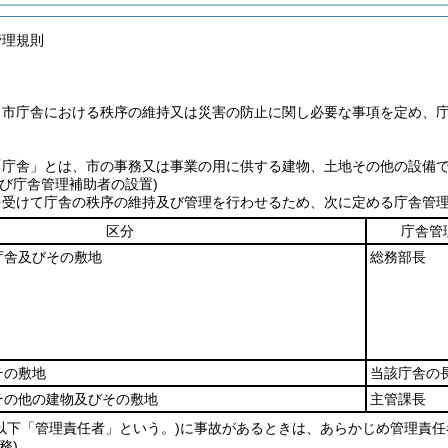
管理規則
、市庁舎における秩序の維持又は災害の防止に関し必要な事項を定め、
「庁舎」とは、市の事務又は事業の用に供する建物、土地その他の設備
及び庁舎管理補助者の設置)
を受けて庁舎の秩序の維持及び管理を行わせるため、次に定める庁舎管
区分
庁舎管
庁舎及びその敷地
総務部長
その敷地
当該庁舎の
その他の建物及びその敷地
主管課長
(以下「管理責任者」という。)
に事故があるときは、あらかじめ管理責任
務)