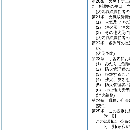
第20条
火災予防上
2
各課等の長は、
(火気取締責任者の
第21条
火気取締責
(1)
火気及びその
(2)
消火器、消火
(3)
その他火災の
(火気取締責任者の
第22条
各課等の長
い。
(火災予防)
第23条
庁舎内にお
(1)
みだりに危険
(2)
防火管理者の
(3)
喫煙すること
(4)
残火、灰等を
(5)
防火管理者の
(6)
その他火災予
(消火義務)
第24条
職員が庁舎
(委任)
第25条
この規則に
附
則
この規則は、公布
附
則
(昭和5