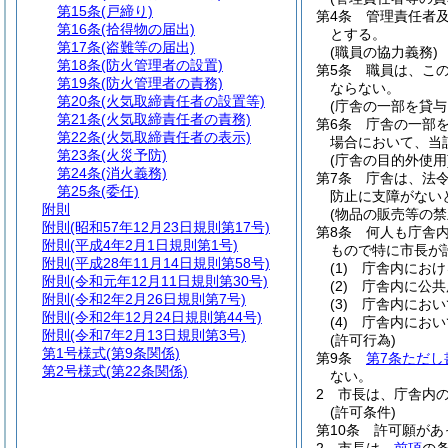
第15条
(戸締り)
第4条
管理責任者
第16条
(拾得物の届出)
とする。
第17条
(盗難等の届出)
(職員の協力義務)
第18条
(防火管理者の設置)
第5条
職員は、こ
第19条
(防火管理者の責務)
ならない。
第20条
(火気取締責任者の設置等)
(庁舎の一部を貸与
第21条
(火気取締責任者の責務)
第6条
庁舎の一部
第22条
(火気取締責任者の表示)
場合において、当
第23条
(火災予防)
(庁舎の目的外使用
第24条
(消火義務)
第7条
庁舎は、法
第25条
(委任)
防止に支障がない
附則
(物品の販売等の禁
附則
(昭和57年12月23日規則第17号)
第8条
何人も庁舎
附則
(平成4年2月1日規則第1号)
もので特に市長が
附則
(平成28年11月14日規則第58号)
(1)
庁舎内におけ
附則
(令和元年12月11日規則第30号)
(2)
庁舎内に公共
附則
(令和2年2月26日規則第7号)
(3)
庁舎内におい
附則
(令和2年12月24日規則第44号)
(4)
庁舎内におい
附則
(令和7年2月13日規則第3号)
(許可行為)
第1号様式
(第9条関係)
第9条
第7条ただし
第2号様式
(第22条関係)
ない。
2
市長は、庁舎内
(許可条件)
第10条
許可願があ