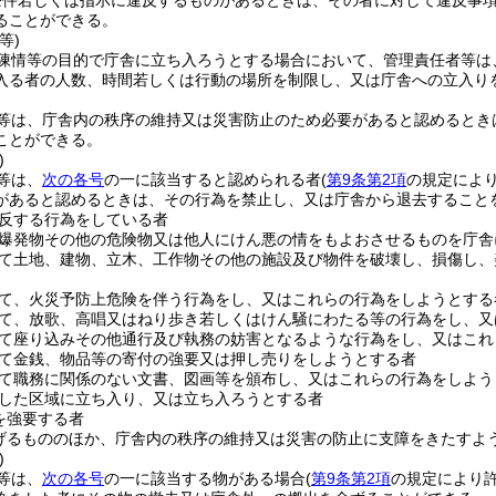
条件若しくは指示に違反するものがあるときは、その者に対して違反事
ることができる。
等)
陳情等の目的で庁舎に立ち入ろうとする場合において、管理責任者等は
入る者の人数、時間若しくは行動の場所を制限し、又は庁舎への立入り
等は、庁舎内の秩序の維持又は災害防止のため必要があると認めるとき
ことができる。
)
等は、
次の各号
の一に該当すると認められる者
(
第9条第2項
の規定によ
があると認めるときは、その行為を禁止し、又は庁舎から退去すること
反する行為をしている者
爆発物その他の危険物又は他人にけん悪の情をもよおさせるものを庁舎
て土地、建物、立木、工作物その他の施設及び物件を破壊し、損傷し、
て、火災予防上危険を伴う行為をし、又はこれらの行為をしようとする
て、放歌、高唱又はねり歩き若しくはけん騒にわたる等の行為をし、又
て座り込みその他通行及び執務の妨害となるような行為をし、又はこれ
て金銭、物品等の寄付の強要又は押し売りをしようとする者
て職務に関係のない文書、図画等を頒布し、又はこれらの行為をしよう
した区域に立ち入り、又は立ち入ろうとする者
を強要する者
げるもののほか、庁舎内の秩序の維持又は災害の防止に支障をきたすよ
)
等は、
次の各号
の一に該当する物がある場合
(
第9条第2項
の規定により許