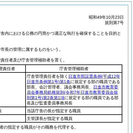
昭和49年10月23日
規則第7号
庁舎内における公務の円滑かつ適正な執行を確保することを目的と
で市長の管理に属するものをいう。
理責任者及び庁舎管理補助者を置く。
理責任者
庁舎管理補助者
庁舎管理責任者を除く
日進市部設置条例
(平成12年
日進市条例第1号)
第1条
に規定する部の職員である
部長、会計管理者、議会事務局長、
日進市教育委
員会事務局処務規則
(令和7年日進市教育委員会規
則第1号)
第2条第1項
に規定する部の職員である部
長及び監査委員事務局長
長
当該庁舎の長が指定する職員
主管課長が指定する職員
者の指定する職員がその職務を代理する。