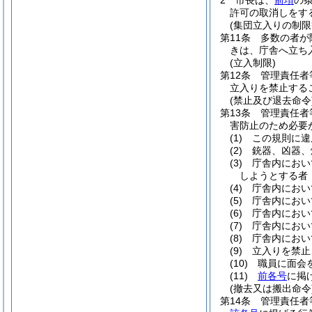
2
市長は、
前項
の
許可の取消しをす
(集団立入りの制限
第11条
多数の者が
きは、庁舎へ立ち
(立入制限)
第12条
管理責任者
立入りを禁止する
(禁止及び退去命令
第13条
管理責任者
害防止のため必要
(1)
この規則に違
(2)
銃器、凶器、
(3)
庁舎内におい
しようとする者
(4)
庁舎内におい
(5)
庁舎内におい
(6)
庁舎内におい
(7)
庁舎内におい
(8)
庁舎内におい
(9)
立入りを禁止
(10)
職員に面会
(11)
前各号
に掲
(撤去又は搬出命令
第14条
管理責任者