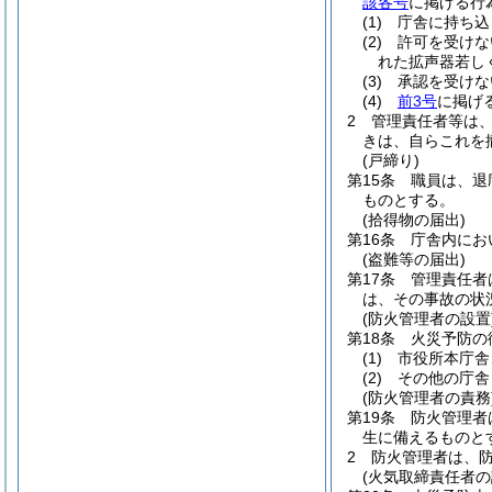
該各号
に掲げる行
(1)
庁舎に持ち込
(2)
許可を受けな
れた拡声器若し
(3)
承認を受けな
(4)
前3号
に掲げ
2
管理責任者等は
きは、自らこれを
(戸締り)
第15条
職員は、退
ものとする。
(拾得物の届出)
第16条
庁舎内にお
(盗難等の届出)
第17条
管理責任者
は、その事故の状
(防火管理者の設置
第18条
火災予防の
(1)
市役所本庁舎
(2)
その他の庁舎
(防火管理者の責務
第19条
防火管理者
生に備えるものと
2
防火管理者は、
(火気取締責任者の