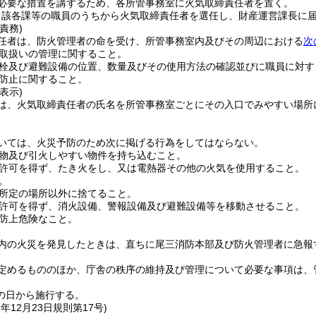
必要な措置を講ずるため、各所管事務室に火気取締責任者を置く。
当該各課等の職員のうちから火気取締責任者を選任し、財産運営課長に
責務)
任者は、防火管理者の命を受け、所管事務室内及びその周辺における
次
取扱いの管理に関すること。
栓及び避難設備の位置、数量及びその使用方法の確認並びに職員に対す
防止に関すること。
表示)
は、火気取締責任者の氏名を所管事務室ごとにその入口でみやすい場所
いては、火災予防のため次に掲げる行為をしてはならない。
物及び引火しやすい物件を持ち込むこと。
許可を得ず、たき火をし、又は電熱器その他の火気を使用すること。
。
所定の場所以外に捨てること。
許可を得ず、消火設備、警報設備及び避難設備等を移動させること。
防上危険なこと。
内の火災を発見したときは、直ちに尾三消防本部及び防火管理者に急報
定めるもののほか、庁舎の秩序の維持及び管理について必要な事項は、
の日から施行する。
7年12月23日
規則第17号)