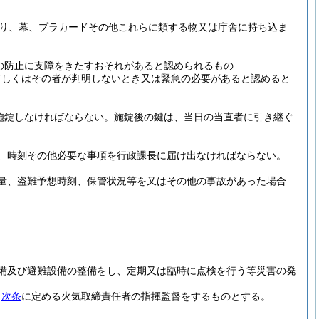
り、幕、プラカードその他これらに類する物又は庁舎に持ち込ま
の防止に支障をきたすおそれがあると認められるもの
若しくはその者が判明しないとき又は緊急の必要があると認めると
施錠しなければならない。
施錠後の鍵は、当日の当直者に引き継ぐ
、時刻その他必要な事項を行政課長に届け出なければならない。
量、盗難予想時刻、保管状況等を又はその他の事故があった場合
備及び避難設備の整備をし、定期又は臨時に点検を行う等災害の発
、
次条
に定める火気取締責任者の指揮監督をするものとする。