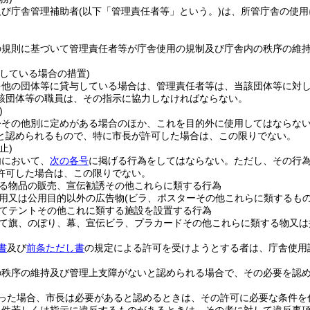
及び庁舎管理補助者
(以下「管理責任者等」という。)
は、所管庁舎の使用
の規則に基づいて管理責任者等が庁舎使用の規制及び庁舎内の秩序の維
している場合の措置)
を他の団体等に貸与している場合は、管理責任者等は、当該団体等に対
該団体等の職員は、その指示に協力しなければならない。
)
令その他別に定めがある場合のほか、これを目的外に使用してはならな
と認められるもので、特に市長が許可した場合は、この限りでない。
止)
内において、
次の各号
に掲げる行為をしてはならない。
ただし、その行
許可した場合は、この限りでない。
る物品の販売、宣伝勧誘その他これらに類する行為
用又は公用目的以外の広告物
(ビラ、ポスターその他これらに類するもの
てテントその他これに類する施設を設置する行為
て旗、のぼり、幕、宣伝ビラ、プラカードその他これらに類する物又は
書
及び
前条ただし書
の規定による許可を受けようとする者は、庁舎使用
の秩序の維持及び管理上支障がないと認められる場合で、その必要を認
った場合、市長は必要があると認めるときは、その許可に必要な条件を