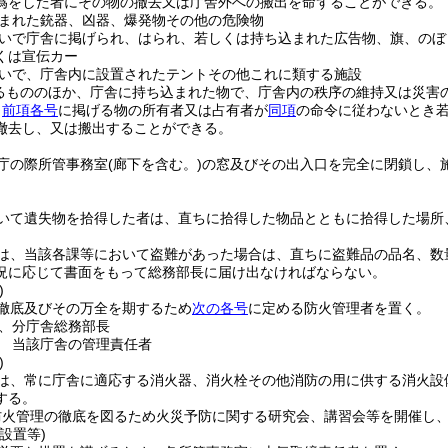
為をした者にその物の撤去又は庁舎外への搬出を命ずることができる。
まれた銃器、凶器、爆発物その他の危険物
いで庁舎に掲げられ、はられ、若しくは持ち込まれた広告物、旗、のぼ
くは宣伝カー
いで、庁舎内に設置されたテントその他これに類する施設
るもののほか、庁舎に持ち込まれた物で、庁舎内の秩序の維持又は災害
、
前項各号
に掲げる物の所有者又は占有者が
同項
の命令に従わないとき
撤去し、又は搬出することができる。
庁の際所管事務室
(廊下を含む。)
の窓及びその出入口を完全に閉鎖し、
いて遺失物を拾得した者は、直ちに拾得した物品とともに拾得した場所
は、当該各課等において盗難があった場合は、直ちに盗難品の品名、数
況に応じて書面をもって総務部長に届け出なければならない。
)
徹底及びその万全を期するため
次の各号
に定める防火管理者を置く。
、分庁舎総務部長
 当該庁舎の管理責任者
)
は、常に庁舎に適応する消火器、消火栓その他消防の用に供する消火設
する。
防火管理の徹底を図るため火災予防に関する研究会、講習会等を開催し
設置等)