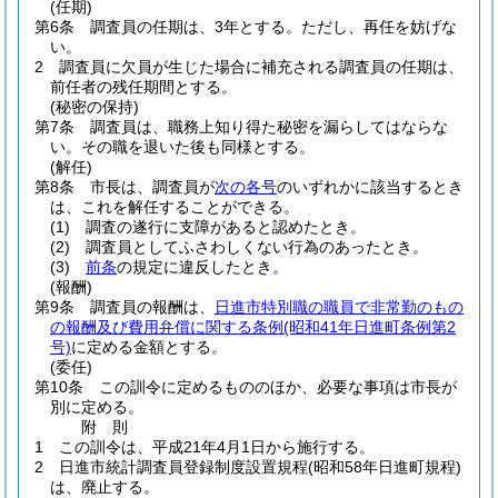
(任期)
第6条
調査員の任期は、3年とする。
ただし、再任を妨げな
い。
2
調査員に欠員が生じた場合に補充される調査員の任期は、
前任者の残任期間とする。
(秘密の保持)
第7条
調査員は、職務上知り得た秘密を漏らしてはならな
い。
その職を退いた後も同様とする。
(解任)
第8条
市長は、調査員が
次の各号
のいずれかに該当するとき
は、これを解任することができる。
(1)
調査の遂行に支障があると認めたとき。
(2)
調査員としてふさわしくない行為のあったとき。
(3)
前条
の規定に違反したとき。
(報酬)
第9条
調査員の報酬は、
日進市特別職の職員で非常勤のもの
の報酬及び費用弁償に関する条例
(昭和41年日進町条例第2
号)
に定める金額とする。
(委任)
第10条
この訓令に定めるもののほか、必要な事項は市長が
別に定める。
附
則
1
この訓令は、平成21年4月1日から施行する。
2
日進市統計調査員登録制度設置規程
(昭和58年日進町規程)
は、廃止する。