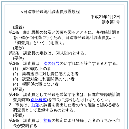
○日進市登録統計調査員設置規程
平成21年2月2日
訓令第1号
(設置)
第1条
統計思想の普及と啓蒙を図るとともに、各種統計調査
を正確かつ円滑に行うため、日進市登録統計調査員
(以下
「調査員」という。)
を置く。
(定数)
第2条
調査員の定数は、50人以内とする。
(要件)
第3条
調査員は、
次の各号
のいずれにも該当する者とする。
(1)
満20歳以上の者
(2)
業務遂行に対し責任感のある者
(3)
調査対象に利害関係のない者
(4)
税関係の職にない者
(登録)
第4条
調査員として登録を希望する者は、日進市登録統計調
査員調書
(
別記様式
)
を市長に提出しなければならない。
2
市長は、
前項
の調書を提出した者のうち適当と認める者を
調査員として登録するものとする。
(委嘱)
第5条
調査員は、
前条
の規定により登録した者のうちから市
長が委嘱する。