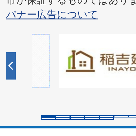
バナー広告について
1
枚
目
の
ス
ラ
イ