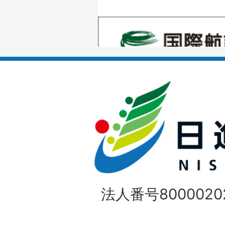
の
1
ス
枚
ラ
目
イ
の
ド
1
ス
枚
ラ
目
イ
の
法人番号80000202
ド
1
ス