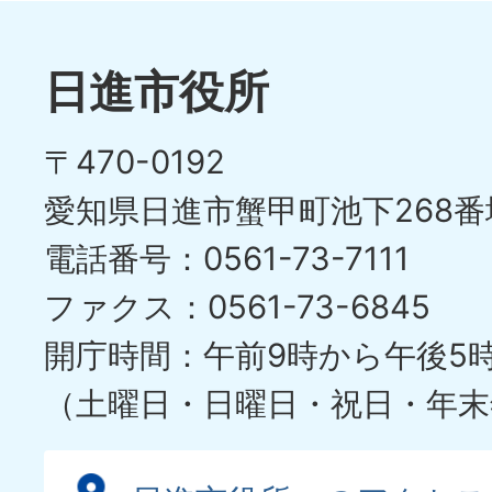
枚
ラ
目
イ
日進市役所
の
ド
〒470-0192
ス
愛知県日進市蟹甲町池下268番
ラ
電話番号：0561-73-7111
イ
ファクス：0561-73-6845
ド
開庁時間：午前9時から午後5
（土曜日・日曜日・祝日・年末