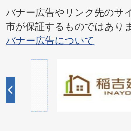
バナー広告やリンク先のサ
市が保証するものではあり
バナー広告について
1
枚
目
の
ス