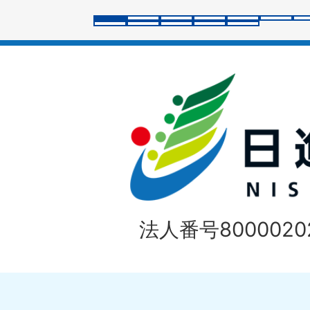
ラ
イ
ド
法人番号80000202