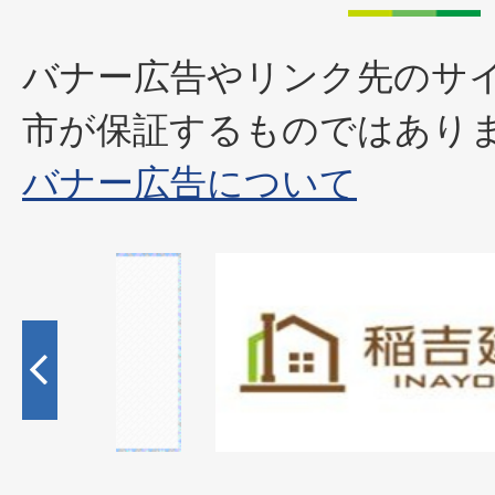
バナー広告やリンク先のサ
市が保証するものではあり
バナー広告について
2
枚
目
の
ス