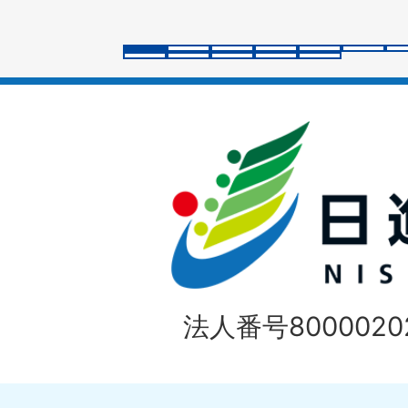
ラ
イ
ド
法人番号80000202