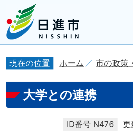
ホーム
市の政策
現在の位置
大学との連携
ID番号
N476
更