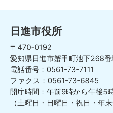
1
ス
枚
ラ
目
イ
日進市役所
の
ド
〒470-0192
ス
愛知県日進市蟹甲町池下268番
ラ
電話番号：0561-73-7111
イ
ファクス：0561-73-6845
ド
開庁時間：午前9時から午後5
（土曜日・日曜日・祝日・年末