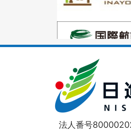
目
の
1
ス
枚
ラ
目
イ
の
ド
1
ス
枚
ラ
目
イ
の
法人番号80000202
ド