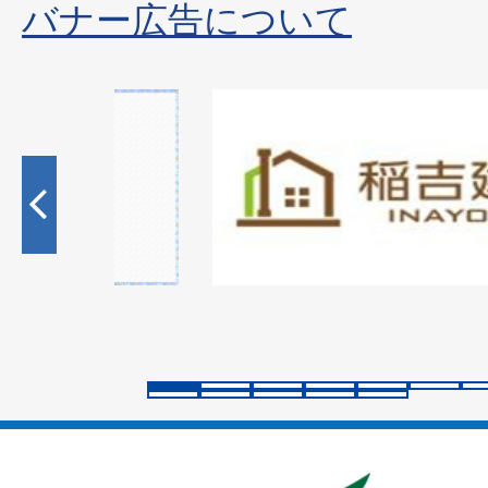
バナー広告について
1
枚
目
の
ス
ラ
イ
ド