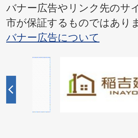
バナー広告やリンク先のサ
市が保証するものではあり
バナー広告について
2
枚
目
の
ス