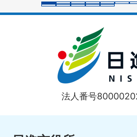
ラ
イ
ド
法人番号80000202