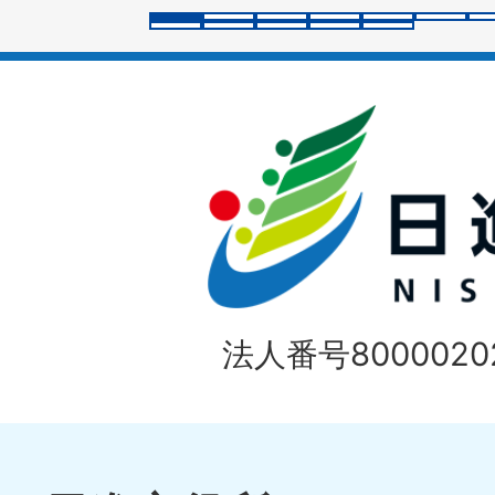
ラ
イ
ド
法人番号80000202