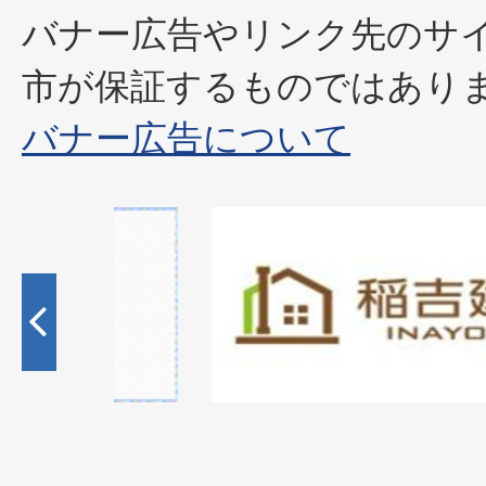
バナー広告やリンク先のサ
市が保証するものではあり
バナー広告について
1
枚
目
の
ス