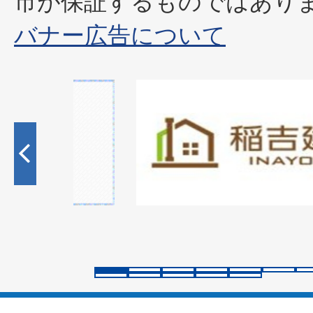
市が保証するものではあり
バナー広告について
1
枚
目
の
ス
ラ
イ