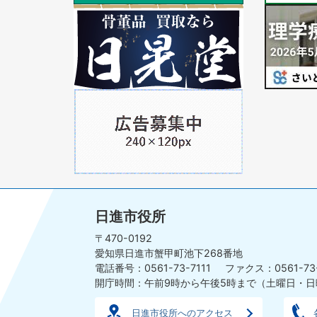
ラ
1
ラ
1
イ
枚
イ
枚
ド
目
ド
目
の
の
ス
ス
ラ
1
ラ
イ
枚
イ
ド
目
ド
の
ス
ラ
イ
日進市役所
ド
〒470-0192
愛知県日進市蟹甲町池下268番地
電話番号：0561-73-7111
ファクス：0561-73
開庁時間：午前9時から午後5時まで
（土曜日・日
日進市役所へのアクセス