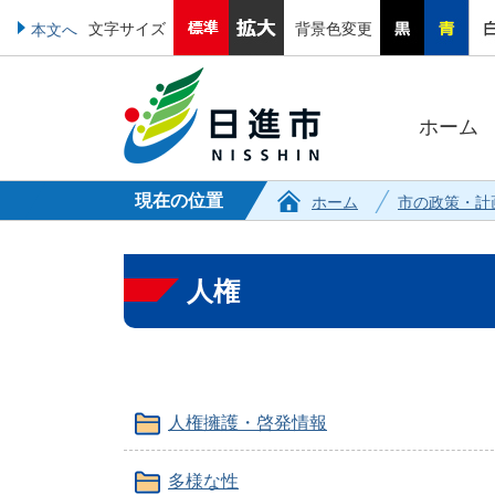
文字サイズ
背景色変更
本文へ
ホーム
現在の位置
ホーム
市の政策・計
人権
人権擁護・啓発情報
多様な性