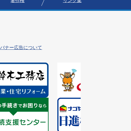
著作権
リンク集
バナー広告について
1
枚
目
の
ス
ラ
1
イ
枚
ド
目
の
ス