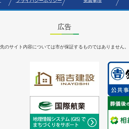
て
プライバシーポリシー
免責事項
広告
先のサイト内容については市が保証するものではありません。
1
1
枚
枚
目
目
の
の
ス
ス
ラ
1
ラ
1
イ
枚
イ
枚
ド
目
ド
目
の
の
ス
ス