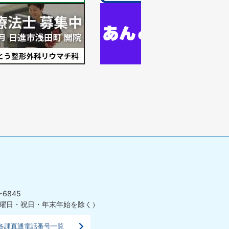
ラ
1
イ
枚
ド
目
の
ス
ラ
イ
ド
-6845
曜日・祝日・年末年始を除く）
各課直通電話番号一覧