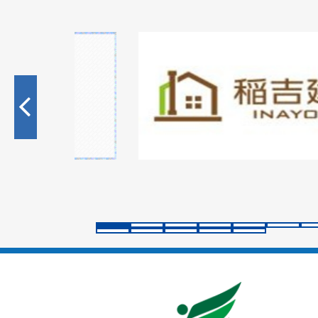
1
枚
目
の
ス
ラ
イ
ド